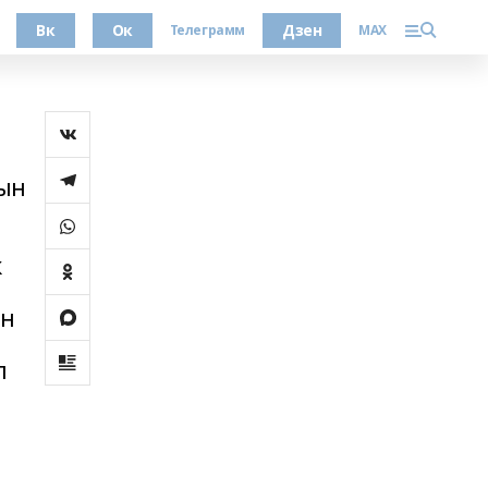
Вк
Ок
Дзен
Телеграмм
MAX
рын
к
ын
п