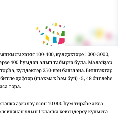
ъяпҡысы хаҡы 100-400, күлдәктәре 1000-3000,
ктәрҙе 400 һумдан алып табырға була. Малайҙар
 торһа, күлдәктәр 250-нән башлана. Биштәктәр
 битле дәфтәр (шаҡмаҡ һәм буй) - 5, 48 битлеһе
аса тора.
тәпкә әҙерләү өсөн 10 000 һум тирәһе аҡса
лсинәнән улын I класҡа кейендереү күпмегә