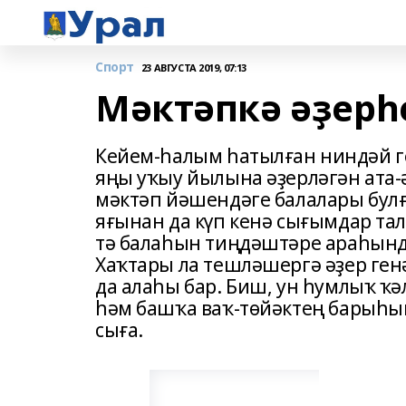
Спорт
23 АВГУСТА 2019, 07:13
Мәктәпкә әҙерһ
Кейем-һалым һатылған ниндәй ге
яңы уҡыу йылына әҙерләгән ата-ә
мәктәп йәшендәге балалары булғ
яғынан да күп кенә сығымдар тал
тә балаһын тиңдәштәре араһынд
Хаҡтары ла тешләшергә әҙер ген
да алаһы бар. Биш, ун һумлыҡ ҡ
һәм башҡа ваҡ-төйәктең барыһын
сыға.