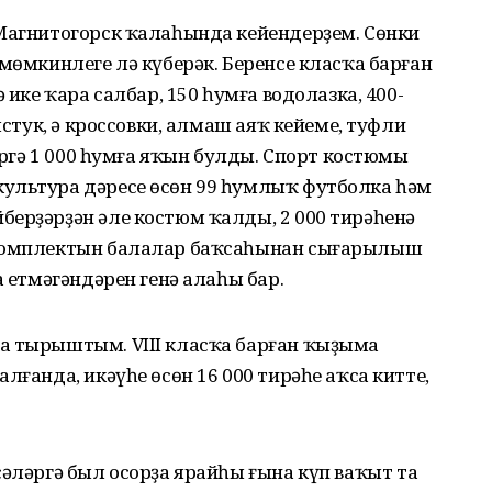
 Магнитогорск ҡалаһында кейендерҙем. Сөнки
 мөмкинлеге лә күберәк. Беренсе класҡа барған
 ике ҡара салбар, 150 һумға водолазка, 400-
лстук, ә кроссовки, алмаш аяҡ кейеме, туфли
бергә 1 000 һумға яҡын булды. Спорт костюмы
ультура дәресе өсөн 99 һумлыҡ футболка һәм
берҙәрҙән әле костюм ҡалды, 2 000 тирәһенә
 комплектын балалар баҡсаһынан сығарылыш
а етмәгәндәрен генә алаһы бар.
а тырыштым. VIII класҡа барған ҡыҙыма
лғанда, икәүһе өсөн 16 000 тирәһе аҡса китте,
сәләргә был осорҙа ярайһы ғына күп ваҡыт та