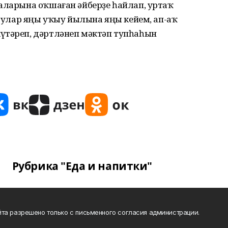
лаларына оҡшаған әйберҙе һайлап, уртаҡ
а, улар яңы уҡыу йылына яңы кейем, ап-аҡ
үтәреп, дәртләнеп мәктәп тупһаһын
Рубрика "Еда и напитки"
та разрешено только с письменного согласия администрации.