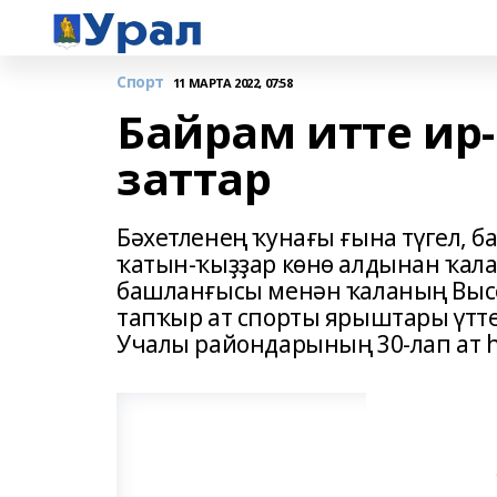
Спорт
11 МАРТА 2022, 07:58
Байрам итте ир-
заттар
Бәхетленең ҡунағы ғына түгел, б
ҡатын-ҡыҙҙар көнө алдынан ҡала
башланғысы менән ҡаланың Высе
тапҡыр ат спорты ярыштары үтте
Учалы райондарының 30-лап ат 