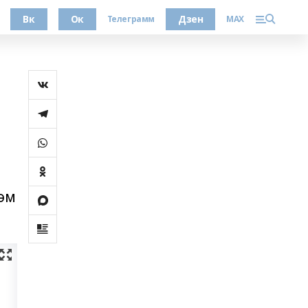
Вк
Ок
Дзен
Телеграмм
MAX
һәм