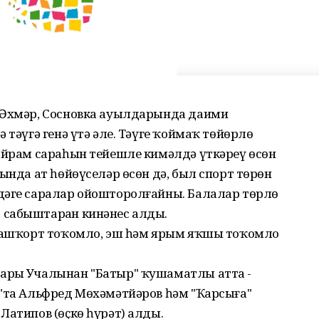
-Әхмәр, Сосновка ауылдарында даими
 тәүгә генә үтә әле. Тәүге ҡоймаҡ төйөрлө
байрам сараһын тейешле кимәлдә үткәреү өсөн
ында ат һөйөүселәр өсөн дә, был спорт төрөн
дәге саралар ойошторолғайны. Балалар төрлө
 сабыштарҙан кинәнес алды.
 башҡорт тоҡомло, эш һәм ярым яҡшы тоҡомло
арҙы Учалынан "Батыр" ҡушаматлы атта -
к"та Альфред Мөхәмәтйәров һәм "Ҡарсыға"
Латипов (өҫкө һүрәт) алды.