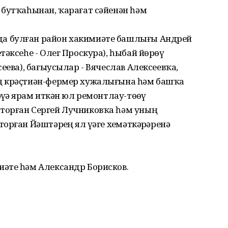
бутҡаһынан, ҡарағат сәйенән һәм
а булған район хакимиәте башлығы Андрей
тәксеһе - Олег Проскура), һыбай йөрөү
еева), бағыусылар - Вячеслав Алексеевҡа,
ң крәҫтиән-фермер хужалығына һәм башҡа
ҙә ярҙам иткән юл ремонтлау-төҙөү
торған Сергей Лучниковҡа һәм уның
рған Йәштәрҙең ял үҙәге хеҙмәткәрҙәренә
иәте һәм Александр Борисков.