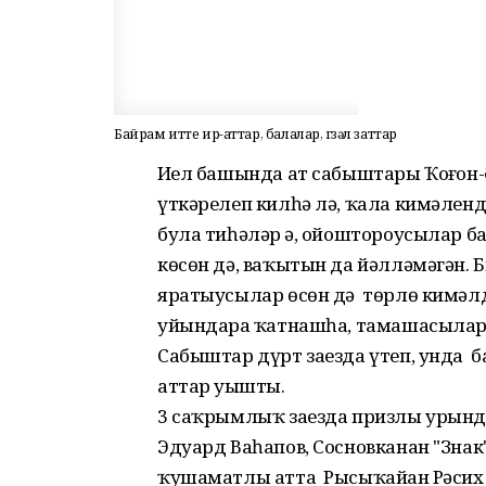
Байрам итте ир-аттар, балалар, гүзәл заттар
Иҙел башында ат сабыштары Ҡоҙғон
үткәрелеп килһә лә, ҡала кимәлендә
була тиһәләр ҙә, ойоштороусылар 
көсөн дә, ваҡытын да йәлләмәгән. Б
яратыусылар өсөн дә төрлө кимәл
уйындарҙа ҡатнашһа, тамашасылар
Сабыштар дүрт заезда үтеп, унда
аттар уҙышты.
3 саҡрымлыҡ заезда призлы урынд
Эдуард Ваһапов, Сосновканан "Зна
ҡушаматлы атта Рысыҡайҙан Рәсих 