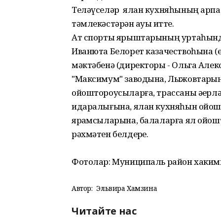
Теләүселәр ялан кухняһының арпа 
тәмлекәстәрҙән ауыҙ итте.
Ат спорты ярыштарының уртаһынд
Иванюта Белорет казачествоһына (е
мәктәбенә (директоры - Ольга Алекс
"Максимум" заводына, Лыжовтарҙы
ойоштороусыларға, трассаны әҙерләү
идаралығына, ялан кухняһын ойош
ярҙамсыларына, балаларға ял ойошто
рәхмәтен белдерҙе.
Фотолар: Муниципаль район хаким
Автор:
Эльвира Хамзина
Читайте нас