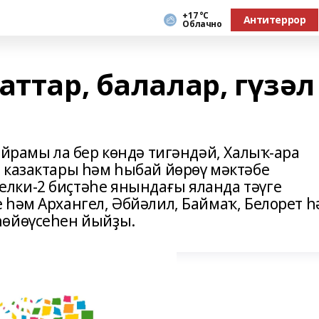
+17 °С
Антитеррор
Облачно
аттар, балалар, гүзәл
айрамы ла бер көндә тигәндәй, Халыҡ-ара
 казактары һәм һыбай йөрөү мәктәбе
лки-2 биҫтәһе янындағы яланда тәүге
 һәм Архангел, Әбйәлил, Баймаҡ, Белорет 
һөйөүсеһен йыйҙы.