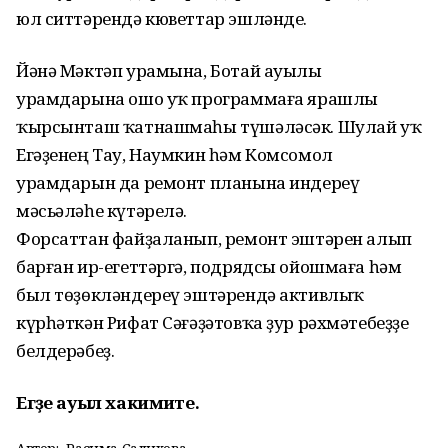
юл ситтәрендә кюветтар эшләнде.
Йәнә Мәктәп урамына, Ботай ауылы
урамдарына ошо уҡ программаға ярашлы
ҡырсынташ ҡатнашмаһы түшәләсәк. Шулай уҡ
Егәҙенең Тау, Наумкин һәм Комсомол
урамдарын да ремонт планына индереү
мәсьәләһе күтәрелә.
Форсаттан файҙаланып, ремонт эштәрен алып
барған ир-егеттәргә, подрядсы ойошмаға һәм
был төҙөкләндереү эштәрендә активлыҡ
күрһәткән Рифат Сәғәҙәтовҡа ҙур рәхмәтебеҙҙе
белдерәбеҙ.
Егәҙе ауыл хакимиәте.