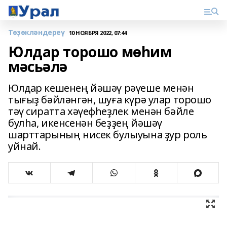
Төҙөкләндереү
10 НОЯБРЯ 2022, 07:44
Юлдар торошо мөһим
мәсьәлә
Юлдар кешенең йәшәү рәүеше менән
тығыҙ бәйләнгән, шуға күрә улар торошо
тәү сиратта хәүефһеҙлек менән бәйле
булһа, икенсенән беҙҙең йәшәү
шарттарының нисек булыуына ҙур роль
уйнай.