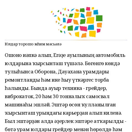
Юлдар торошо мөһим мәсьәлә
Ошоно иҫәпкә алып, Егәҙе ауылының автомобиль
юлдарына ҡырсынташ түшәлә. Бөгөнгө көндә
тулыһынса Оборона, Дауахана урамдары
ремонтланды һәм ике һыу үткәргес торба
һалынды. Бында ауыр техника - грейдер,
виброкаток, 20 һәм 30 тонналыҡ самосвал
машинаһы эшләй. Эштәр өсөн ҡулланылған
ҡырсынташ урындағы карьерҙан алып киленә.
Был эштәрҙән алда әҙерлек эштәре атҡарылды -
бөтә урам юлдары грейдер менән һөрөлдө һәм