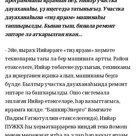
программаһы ярҙамын һеҙ, Инйәр участка
дауаханаһы, үҙ иңегеҙҙә татынығыҙ. Участка
дауаханаһына «тиҙ ярҙам» машинаһы
тапшырылды. Бынан тыш, бинала ремонт
эштәре лә атҡарылған икән...
- Эйе, яңыраҡ Инйәрҙәге «тиҙ ярҙам» хеҙмәте
технопаркы тағы ла бер машинаға артты. Район
етәкселеге, Инйәр төбәгенең ҙурлығын, техниканың
да иҫкергәнен иҫәпкә алып, машинаны беҙгә
бүлде. Былтыр участка дауаханаһында ремонт
эштәре лә башҡарылды. Ошо системала
эшләгән Инйәр етәкселәре, һәр ваҡыттағыса,
ярҙамға килде. “БашкирЭнерго” йәмғиәте
(Вадим Ғәтиәтуллин етәкселегендә), Инйәр
ПУЖКХ-һы хеҙмәткәрҙәренә ниндәй генә йомош
менән мөрәжәғәт итһәң дә, улар һәр ваҡыт ярҙам