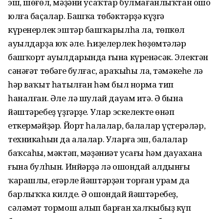
эш, шөғөл, мәҙәни усаҡтар булмағанлыҡтан ошо
юлға баҫалар. Башҡа төбәктәрҙә күҙгә
күренерлек эштәр башҡарылһа ла, төпкөл
ауылдарҙа юҡ әле. Һиҙелерлек һөҙөмтәләр
башҡорт ауылдарында ғына күренәсәк. Электән
сәнәғәт төбәге булғас, араҡыһы ла, тәмәкеһе лә
һәр ваҡыт һатылған һәм был норма тип
һаналған. Әле лә шулай дауам итә. Ә бына
йәштәребеҙ үҙгәрҙе. Улар эскелекте өнәп
еткермәйҙәр. Йорт һалалар, балалар үҫтерәләр,
техникаһын да алалар. Уларға эш, балалар
баҡсаһы, мәктәп, мәҙәниәт усағы һәм дауахана
ғына булһын. Инйәрҙә лә ошондай алдынғы
ҡарашлы, егәрле йәштәрҙән торған урам да
барлыҡҡа килде. Ә ошондай йәштәребеҙ,
сәләмәт тормош алып барған халҡыбыҙ күп