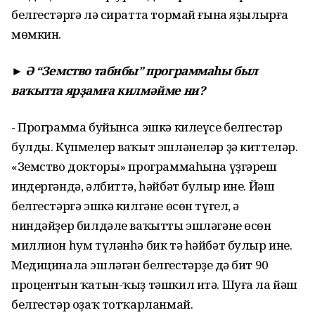
белгестәргә лә сиратта тормай ғына яҙылырға
мөмкин.
► Ә “Земство табибы” программаһы был
ваҡытта ярҙамға килмәйме ни?
- Программа буйынса эшкә килеүсе белгестәр
булды. Күпмелер ваҡыт эшләнеләр ҙә киттеләр.
«Земство докторы» программаһына үҙгәреш
индергәндә, әлбиттә, һәйбәт булыр ине. Йәш
белгестәргә эшкә килгәне өсөн түгел, ә
ниндәйҙер билдәле ваҡытты эшләгәне өсөн
миллион һум түләнһә бик тә һәйбәт булыр ине.
Медицинала эшләгән белгестәрҙең дә бит 90
процентын ҡатын-ҡыҙ тәшкил итә. Шуға ла йәш
белгестәр оҙаҡ тотҡарланмай.