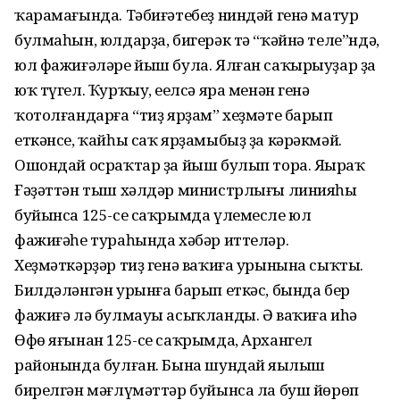
ҡарамағында. Тәбиғәтебеҙ ниндәй генә матур
булмаһын, юлдарҙа, бигерәк тә “ҡәйнә теле”ндә,
юл фажиғәләре йыш була. Ялған саҡырыуҙар ҙа
юҡ түгел. Ҡурҡыу, еңелсә яра менән генә
ҡотолғандарға “тиҙ ярҙам” хеҙмәте барып
еткәнсе, ҡайһы саҡ ярҙамыбыҙ ҙа кәрәкмәй.
Ошондай осраҡтар ҙа йыш булып тора. Яңыраҡ
Ғәҙәттән тыш хәлдәр министрлығы линияһы
буйынса 125-се саҡрымда үлемесле юл
фажиғәһе тураһында хәбәр иттеләр.
Хеҙмәткәрҙәр тиҙ генә ваҡиға урынына сыҡты.
Билдәләнгән урынға барып еткәс, бында бер
фажиғә лә булмауы асыҡланды. Ә ваҡиға иһә
Өфө яғынан 125-се саҡрымда, Архангел
районында булған. Бына шундай яңылыш
бирелгән мәғлүмәттәр буйынса ла буш йөрөп