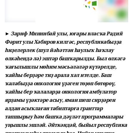
► Зариф Миннибай улы, юғары власҡа Радий
Фәрит улы Хәбиров килгәс, республикабыҙҙа
һиҙелерлек (шул йәһәттән һаулыҡ һаҡлау
өлкәһендә лә) эштәр башҡарылды. Был өлкәгә
ҡағылышлы мөһим мәсьәләләр күтәрелде,
ҡайһы берҙәре тиҙ арала хәл ителде. Баш
ҡалабыҙҙа онкология үҙәген төҙөп бөтөрөү,
ҡайһы бер ҡалаларҙа онкология амбулатор
ярҙамы үҙәктәре асыу, яман шеш сирҙәрен
алдан асыҡлаған табиптарға гранттар
тапшырыу һәм башҡа дәүләт программалары
уңышлы эшләй. Әйткәндәй, быйыл республика