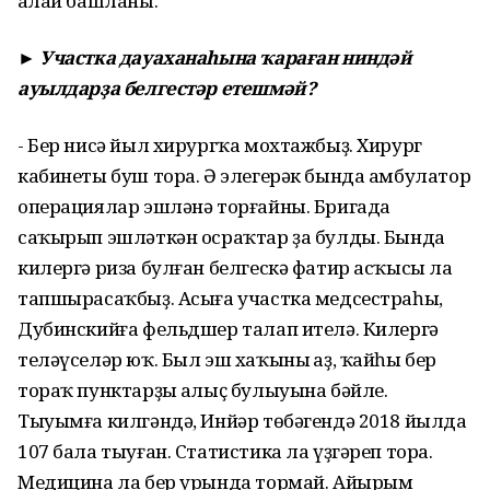
аңлай башланы.
► Участка дауаханаһына ҡараған ниндәй
ауылдарҙа белгестәр етешмәй?
- Бер нисә йыл хирургҡа мохтажбыҙ. Хирург
кабинеты буш тора. Ә элегерәк бында амбулатор
операциялар эшләнә торғайны. Бригада
саҡырып эшләткән осраҡтар ҙа булды. Бында
килергә риза булған белгескә фатир асҡысы ла
тапшырасаҡбыҙ. Асыға участка медсестраһы,
Дубинскийға фельдшер талап ителә. Килергә
теләүселәр юҡ. Был эш хаҡының аҙ, ҡайһы бер
тораҡ пунктарҙың алыҫ булыуына бәйле.
Тыуымға килгәндә, Инйәр төбәгендә 2018 йылда
107 бала тыуған. Статистика ла үҙгәреп тора.
Медицина ла бер урында тормай. Айырым