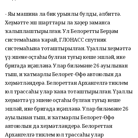
- Яңы машина ла бик урынлы булды, әлбиттә.
Хеҙмәттең эш шарттары ла хәҙер заманса
ҡалыплаштырылған. Ул Белореттың Берҙәм
системаһына ҡарай, ГЛОНАСС спутник
системаһына тоташтырылған. Үҙаллы хеҙмәттә
үҙ эшенең оҫтаһы булған туғыҙ кеше эшләй, ике
бригада иҫәпләнә. Улар биләмәнең 26 ауылынан
тыш, иң ҡатмарлы Белорет-Өфө автоюлын да
хеҙмәтләндерә. Белореттан Архангелгә тиклем
юл трассаһы улар ҡана тоташтырылған. Үҙаллы
хеҙмәттә үҙ эшенең оҫтаһы булған туғыҙ кеше
эшләй, ике бригада иҫәпләнә. Улар биләмәнең 26
ауылынан тыш, иң ҡатмарлы Белорет-Өфө
автоюлын да хеҙмәтләндерә. Белореттан
Архангелгә тиклем юл трассаһы улар