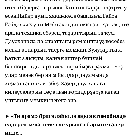
итеп ебәрергә тырыша. Ҡышын ҡарҙы таҙартыу
өсөн Инйәр ауыл хакимиәте башлығы Ғайса
Ғәбделхаҡ улы Мөфтәхетдиновҡа әйтеүең көс, тиҙ
арала техника ебәреп, таҙарттырып та ҡуя.
Дауаханала ла сираттағы ремонтты үҙ көсөбөҙ
менән атҡарҙыҡ тиергә мөмкин. Буяуҙар ғына
һатып алынды, ҡалған эштәр бушлай
башҡарылды. Ярҙамсыларыбыҙға рәхмәт. Беҙ
улар менән бер нисә йылдар дауамында
хеҙмәттәшлек итәбеҙ. Хәҙер дауаханаға
килеүселәр яңы төҫ алған коридорҙарҙа көтөп
ултырыу мөмкинлегенә эйә.
► «Тиҙ ярҙам» бригадаһы ла яңы автомобилдә
елдереп кенә тейешле урынға барып етәлер
инде...