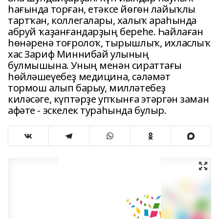
һағында торған, етәксе йөгөн лайыҡлы
тартҡан, коллегалары, халыҡ араһында
абруй ҡаҙанғандарҙың береһе. Һайлаған
һөнәренә тоғролоҡ, тырышлыҡ, ихласлыҡ
хас Зариф Миннибай улының
булмышына. Уның менән сираттағы
һөйләшеүебеҙ медицина, сәләмәт
тормош алып барыу, милләтебеҙ
киләсәге, күптәрҙе упҡынға этәргән заман
афәте - эскелек тураһында булыр.