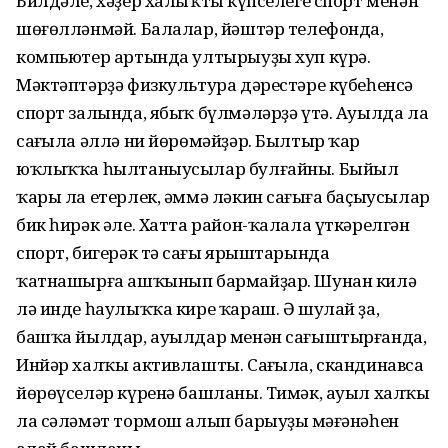
Билдәле, хәҙер халыҡтың күпселеге спорт менән
шөғөлләнмәй. Балалар, йәштәр телефонда,
компьютер артында ултырыуҙы хуп күрә.
Мәктәптәрҙә физкультура дәрестәре күбеһенсә
спорт залында, ябыҡ бүлмәләрҙә үтә. Ауылда ла
саңғыла әллә ни йөрөмәйҙәр. Былтыр ҡар
юҡлыҡҡа һылтаныусылар булғайны. Быйыл
ҡары ла етерлек, әммә ләкин саңғыға баҫыусылар
бик һирәк әле. Хатта район-ҡалала үткәрелгән
спорт, бигерәк тә саңғы ярыштарында
ҡатнашырға ашҡынып бармайҙар. Шунан килә
лә инде һаулыҡҡа кире ҡараш. Ә шулай ҙа,
башҡа йылдар, ауылдар менән сағыштырғанда,
Инйәр халҡы активлашты. Саңғыла, скандинавса
йөрөүселәр күренә башланы. Тимәк, ауыл халҡы
ла сәләмәт тормош алып барыуҙың мәғәнәһен