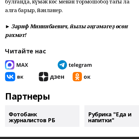
булғанда, күмәк көс менән тормошобоҙ тағы ла
алға барыр, йәнләнер.
► Зариф Миннибаевич, йылы әңгәмәгеҙ өсөн
рәхмәт!
Читайте нас
Партнеры
Фотобанк
Рубрика "Еда и
журналистов РБ
напитки"