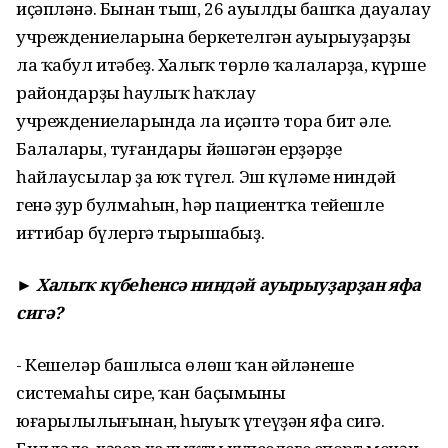
иҫәпләнә. Бынан тыш, 26 ауылдың башҡа дауалау
учреждениеларына беркетелгән ауырыуҙарҙы
ла ҡабул итәбеҙ. Халыҡ төрлө ҡалаларҙа, күрше
райондарҙың һаулыҡ һаҡлау
учреждениеларында ла иҫәптә тора бит әле.
Балалары, туғандары йәшәгән ерҙәрҙе
һайлаусылар ҙа юҡ түгел. Эш күләме ниндәй
генә ҙур булмаһын, һәр пациентҡа тейешле
иғтибар бүлергә тырышабыҙ.
► Халыҡ күбеһенсә ниндәй ауырыуҙарҙан яфа
сигә?
- Кешеләр башлыса өлөш ҡан әйләнеше
системаһы сире, ҡан баҫымының
юғарылылығынан, һыуыҡ үтеүҙән яфа сигә.