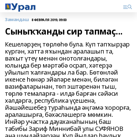
Замандаш
8 ФЕВРАЛЯ 2019, 09:00
Сыныҡҡанды сир тапмаҫ...
Кешеләрҙең төрлөһө була. Күп тапҡырҙар
күргән, хатта яҡындан аралашып та,
ваҡыт үтеү менән онотолғандары,
юлыңда бер мәртәбә осрап, хәтерҙә
уйылып ҡалғандары ла бар. Бөтөнләй
икенсе һөнәр эйәләре менән, биләгән
вазифаларынан, төп эштәренән тыш,
төрлө темаларға - илдә барған сәйәси
хәлдәргә, республика үҫешенә,
йәшәйешебеҙ тураһында әңгәмә ҡорорға,
аралашырға, бәхәсләшергә мөмкин.
Инйәр участка дауаханаһының баш
табибы Зариф Миннибай улы СУФЯНОВ
ана шундайҙарҙан. Күп йылдар һаулыҡ