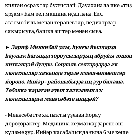
килгән осраҡтар булғылай. Дауаханала ике «тиҙ
ярҙам» һәм еңел машина иҫәпләнә. Еңел
автомобиль менән терапевтар, педиатрҙар
саҡырыуға, башҡа эштәр менән сыға.
► Зариф Миннибай улы, һуңғы йылдарҙа
һаулыҡ һағында тороусыларҙың абруйы төшөп
киткәндәй булды. Социаль селтәрҙәрҙә аҡ
халатлылар хаҡында төрлө имеш-мимештәр
йөрөнө. Инйәр - районыбыҙҙа иң ҙур биләмә.
Төбәккә ҡараған ауыл халҡынын аҡ
халатлыларға мөнәсәбәте ниндәй?
- Мөнәсәбәтте халыҡтың үҙенән һорау
дөрөҫөрәктер. Медицина хеҙмәткәрҙәренең эш
күләме ҙур. Инйәр ҡасабаһында ғына 6 мең кеше