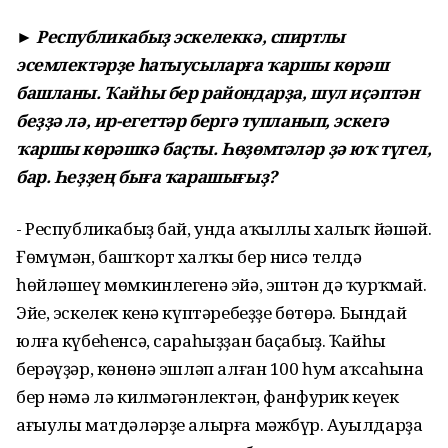
► Республикабыҙ эскелеккә, спиртлы
эсемлектәрҙе һатыусыларға ҡаршы көрәш
башланы. Ҡайһы бер райондарҙа, шул иҫәптән
беҙҙә лә, ир-егеттәр бергә тупланып, эскегә
ҡаршы көрәшкә баҫты. Һөҙөмтәләр ҙә юҡ түгел,
бар. Һеҙҙең быға ҡарашығыҙ?
- Республикабыҙ бай, унда аҡыллы халыҡ йәшәй.
Ғөмүмән, башҡорт халҡы бер нисә телдә
һөйләшеү мөмкинлегенә эйә, эштән дә ҡурҡмай.
Эйе, эскелек кенә күптәребеҙҙе бөтөрә. Бындай
юлға күбеһенсә, сараһыҙҙан баҫабыҙ. Ҡайһы
берәүҙәр, көнөнә эшләп алған 100 һум аҡсаһына
бер нәмә лә килмәгәнлектән, фанфурик кеүек
ағыулы матдәләрҙе алырға мәжбүр. Ауылдарҙа