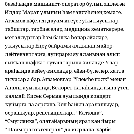
базаһында машинист-оператор булып эшләгән
Илдар Марат улының һәм ғаиләһенең хеҙмәте.
Ағзамов нәҫелен дауам итеүсе уҡытыусылар,
табиптар, тәрбиәселәр, медицина хеҙмәткәрҙәре,
металлургтар һәм башҡа һөнәр эйәләре,
уҡыусылар Еңеү байрамы алдынан майор-
лейтенанттарға, яугирҙарҙы яу яланынан алып
сыҡҡан шәфҡәт туташтарына әйләнде. Улар
араһында кейәү-килендәр, ейән-бүләләр, хатта
тыуасар ҙа бар. Ағзамовтар “Үлемһеҙ полк” менән
Аҙналы ауылында, Белорет ҡалаһында ғына үтеп
ҡалмай. Кисен Сермән ауылында концерт
ҡуйырға ла әҙерләнә. Көн һайын аралашыуҙар,
осрашыуҙар, репетициялар... “Катюша”,
“Смуглянка”, олатайҙарының яратҡан йыры
“Шайморатов генерал” да йырлана, хәрби