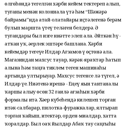
өлгөһөндә тегелгән хәрби кейем тектереп алып,
туғаны менән колоннала үтә һәм “Шәжәрә
байрамы”нда атай-олатайҙары иҫтәлегенә берҙәм
булып маршта үтеү теләген белдерә. Ә
туғандары был изге ниәтте элеп ала. Әйткән һүҙ -
атҡан уҡ, әҙерлек эштәре башлана. Хәрби
кейемдәр тегеүҙе Илдар Ағзамов үҙ өҫтөнә ала.
Магазиндан махсус тауар, кәрәк-яраҡтар һатып
алына һәм таңға тиклем теген машинаһы
артында ултырыуҙар. Махсус тегенсе лә түгел, ә
Илдар үҙе. Ниәтенә ирешә - Еңеү яҙын тантаналы
ҡаршы алыу өсөн 32 ғаилә ағзаһын хәрби
формалы итә. Хәҙер күбеһендә килешеп торған
итәк-салбарҙар, пилотка-фуражкалар, ялтырап
торған ҡайыш, итектәр, орден-миҙалдар, хатта
ҡоралдар. Был оҙаҡ йылдар Абҙаҡ тау саңғыһы