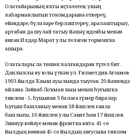
Олатайҙарының яҡты иҫтәлеген, уның
ҡаһарманлығын тоҡомдарына еткереү,
ейәндәрҙе, бүләләрҙе берләштереү, аралаштырыу,
артабан да шулай татыу йәшәү идеяһы менән
янған Илдар Марат улы теләген тормошҡа
ашыра.
Олаталары ла төшөп ҡалғандарҙан түгел бит.
Данлыҡлы яу юлы үткән ул. Ғилметдин Ағзамов
1903 йылда Ҡаҙыш ауылында тыуған. 20 йәшендә
өйләнә. Зәйнәб Лоҡман ҡыҙы менән һуғышҡа
тиклем - 5, һуңынан 3 балаға ғүмер бирәләр.
Һуғыш башланыу менән 38 йәшлек ғаилә
башлығы, 16 йәшлек улы Савит һәм 17 йәшлек
Зиннур кейәүе менән фронтҡа китә. 41-се
йылдың көҙөнән 45-се йылдың авгусына тиклем