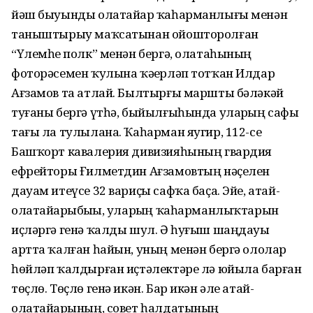
йәш быуынды олатайҙар ҡаһарманлығы менән
таныштырыу маҡсатынан ойошторолған
“Үлемһеҙ полк” менән бергә, олатаһының
фоторәсемен ҡулына ҡәҙерләп тотҡан Илдар
Ағзамов та атлай. Былтырғы маршты бәләкәй
туғаны бергә үтһә, быйылғыһында уларҙың сафы
тағы ла тулылана. Ҡаһарман яугир, 112-се
Башҡорт кавалерия дивизияһының гвардия
ефрейторы Ғилметдин Ағзамовтың нәҫелен
дауам итеүсе 32 вариҫы сафҡа баҫа. Эйе, атай-
олатайҙарыбыҙҙы, уларҙың ҡаһарманлыҡтарын
иҫләргә генә ҡалды шул. Ә һуғыш шаңдауы
артта ҡалған һайын, уның менән бергә ололар
һөйләп ҡалдырған иҫтәлектәре лә юйыла барған
төҫлө. Төҫлө генә икән. Бар икән әле атай-
олатайҙарының, совет һалдатының