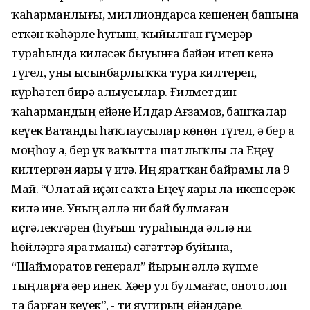
ҡаһарманлығы, миллиондарса кешенең башына
еткән ҡәһәрле һуғыш, ҡыйылған ғүмерҙәр
тураһында киләсәк быуынға бәйән итеп кенә
түгел, уны ысынбарлыҡҡа тура килтереп,
күрһәтеп бирә алыусылар. Ғилметдин
ҡаһармандың ейәне Илдар Ағзамов, башҡалар
кеүек Ватанды һаҡлаусылар көнөн түгел, ә бер аҙ
моңһоу ҙа, бер үк ваҡытта шатлыҡлы ла Еңеү
килтергән яҙҙарҙы үҙ итә. Иң яратҡан байрамы ла 9
Май. “Олатай иҫән саҡта Еңеү яҙҙары ла икенсерәк
килә ине. Уның әллә ни бай булмаған
иҫтәлектәрен (һуғыш тураһында әллә ни
һөйләргә яратманы) сәғәттәр буйына,
“Шайморатов генерал” йырын әллә күпме
тыңларға әҙер инек. Хәҙер ул булмағас, онотолоп
та барған кеүек”, - ти яугирҙың ейәндәре.