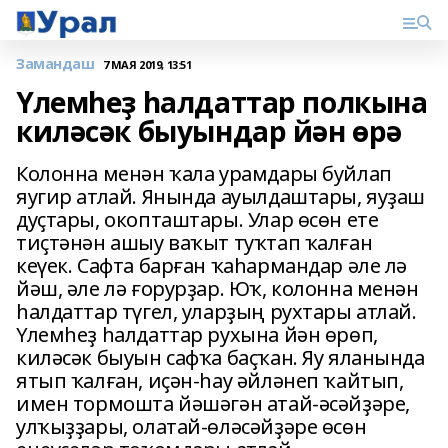
Замандаш
7 МАЯ 2019, 13:51
Үлемһеҙ һалдаттар полкына
киләсәк быуындар йән өрә
Колонна менән ҡала урамдары буйлап
яугир атлай. Янында ауылдаштары, яуҙаш
дуҫтары, окопташтары. Улар өсөн ете
тиҫтәнән ашыу ваҡыт туҡтап ҡалған
кеүек. Сафта барған ҡаһармандар әле лә
йәш, әле лә ғорурҙар. Юҡ, колонна менән
һалдаттар түгел, уларҙың рухтары атлай.
Үлемһеҙ һалдаттар рухына йән өрөп,
киләсәк быуын сафҡа баҫҡан. Яу яланында
ятып ҡалған, иҫән-һау әйләнеп ҡайтып,
имен тормошта йәшәгән атай-әсәйҙәре,
улҡыҙҙары, олатай-өләсәйҙәре өсөн