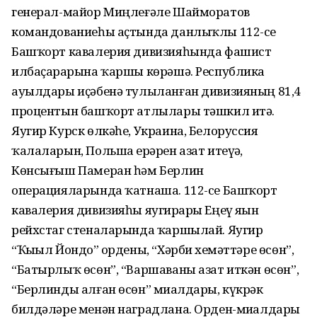
генерал-майор Миңлеғәле Шайморатов
командованиеһы аҫтында данлыҡлы 112-се
Башҡорт кавалерия дивизияһында фашист
илбаҫарҙарына ҡаршы көрәшә. Республика
ауылдары иҫәбенә тулыланған дивизияның 81,4
процентын башҡорт атлылары тәшкил итә.
Яугир Курск өлкәһе, Украина, Белоруссия
ҡалаларын, Польша ерҙәрен азат итеүҙә,
Көнсығыш Памеран һәм Берлин
операцияларында ҡатнаша. 112-се Башҡорт
кавалерия дивизияһы яугирҙары Еңеү яҙын
рейхстаг стеналарында ҡаршылай. Яугир
“Ҡыҙыл Йондоҙ” ордены, “Хәрби хеҙмәттәре өсөн”,
“Батырлыҡ өсөн”, “Варшаваны азат иткән өсөн”,
“Берлинды алған өсөн” миҙалдары, күкрәк
билдәләре менән наградлана. Орден-миҙалдары