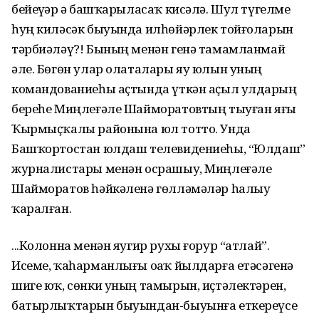
бейеүҙәр ҙә башҡарыласаҡ кисәлә. Шул түгелме
һуң киләсәк быуында илһөйәрлек тойғоларын
тәрбиәләү?! Бының менән генә тамамланмай
әле. Бөгөн улар олаталары яу юлын уның
командованиеһы аҫтында үткән аҫыл улдарҙың
береһе Миңлеғәле Шайморатовтың тыуған яғы
Ҡырмыҫҡалы районына юл тотто. Унда
Башҡортостан юлдаш телевидениеһы, “Юлдаш”
журналистары менән осрашыу, Миңлеғәле
Шайморатов һәйкәленә гөлләмәләр һалыу
ҡаралған.
...Колонна менән яугир рухы ғорур “атлай”.
Исеме, ҡаһарманлығы оҙаҡ йылдарға етәсәгенә
шиге юҡ, сөнки уның тамырын, иҫтәлектәрен,
батырлыҡтарын быуындан-быуынға еткереүсе