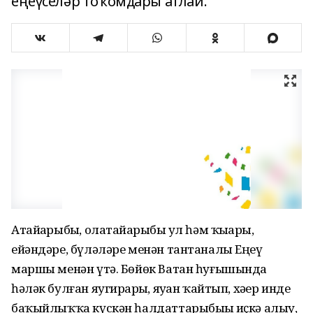
еңеүселәр тоҡомдары атлай.
Атайҙарыбыҙ, олатайҙарыбыҙ ул һәм ҡыҙҙары,
ейәндәре, бүләләре менән тантаналы Еңеү
маршы менән үтә. Бөйөк Ватан һуғышында
һәләк булған яугирҙарҙы, яуҙан ҡайтып, хәҙер инде
баҡыйлыҡҡа күскән һалдаттарыбыҙҙы иҫкә алыу,