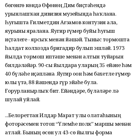
бөгөнгө көндә Өфөнөң Дим биҫтәһендә
урынлашҡан дивизия музейында һаҡлана.
Һуғышта Ғилметдин Ағзамов контузия ала,
яурыны яралана. Яугир ғүмер буйы һуғыш
иҫтәлеге - ярсыҡ менән йәшәй. Тыныс тормошта
һалдат колхозда бригадир булып эшләй. 1973
йылда тормош иптәше менән алтын туйҙарын
билдәләйҙәр. 90-сы йылдарҙа уларҙың 35 ейәне һәм
40 бүләһе иҫәпләнә. Яугир оҙон һәм бәхетле ғүмер
юлы үтә, 88 йәшендә гүр эйәһе була.
Ғорурланырлыҡ бит. Ейәндәре, бүләләре лә
шулай уйлай.
...Белореттан Илдар Марат улы олатаһының
фоторәсемен тотоп “Үлемһеҙ полк” маршы менән
атлай. Бының өсөн ул 43-сө йылғы форма