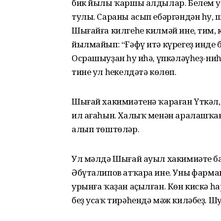
бик йылы ҡаршы алдылар. Белем у
тулы. Сараны асып ебәргәндән һуң, 
Шығайға килгеһе килмәй ине, тим, 
йылмайып: “Ғәфү итә күрегеҙ инде бе
Осрашыуҙан һуң иһә, үпкәләүһеҙ-ниһе
тине ул һеңкелдәтә кѳлѳп.
Шығай хакимиәтенә ҡараған Үткәл
ил ағаһын. Халыҡ менән аралашҡан
алып тѳштѳләр.
Ул мәлдә Шығай ауыл хакимиәте б
Әбүталипов атҡара ине. Уның фарм
урынға ҡаҙан аҫылған. Кѳн кискә һа
беҙ усаҡ тирәһендә мәж киләбеҙ. Ш