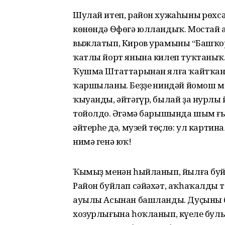
Шулай итеп, район хужаһының рѳхсә
кѳнѳндә Ѳфѳгә юлландыҡ. Мостай ағ
выжлатып, Киров урамының “Башҡ
ҡатлы йорт янына килеп туҡтаныҡ.
Ҡушма Штаттарынан ялға ҡайтҡан 
ҡаршыланы. Беҙҙең ниндәй йомош м
ҡыуанды, әйтәгүр, былай ҙа нурлы
тойолдо. Әңгәмә барышында шым ғы
әйтерһең дә, музей тѳҫлѳ: ул картин
нимә генә юҡ!
Ҡымыҙ менән һыйланып, йылға буйҙа
Район буйлап сәйәхәт, аҡһаҡалдың 
ауылы Асынан башланды. Дуҫының б
хозурлығына һоҡланып, күңеле булы