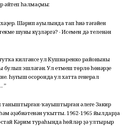
р әйтеп һалмаҫмы:
н хәҙер. Шәрип ауылында тап һиңә тәғәйен
текме шуны күҙләргә? - Исемен дә теленән
итутҡа килгәнсе ул Кушнаренко районының
булып эшләгән. Ул етмеш тѳрлѳ һѳнәрҙең
ине. Һуғыш осоронда ул хатта генерал
. ”
н таныштырған-ҡауыштырған әлеге Закир
һәм әҙәбиәтенән уҡытты. 1962-1965 йылдарҙа
Мостай Кәрим тураһында һѳйләр ҙә ултырыр