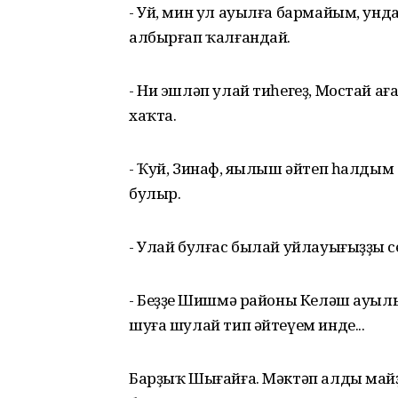
- Уй, мин ул ауылға бармайым, унд
албырғап ҡалғандай.
- Ни эшләп улай тиһегеҙ, Мостай а
хаҡта.
- Ҡуй, Зинаф, яңылыш әйтеп һалдым 
булыр.
- Улай булғас былай уйлауығыҙҙың се
- Беҙҙең Шишмә районы Келәш ауыл
шуға шулай тип әйтеүем инде...
Барҙыҡ Шығайға. Мәктәп алды майҙ