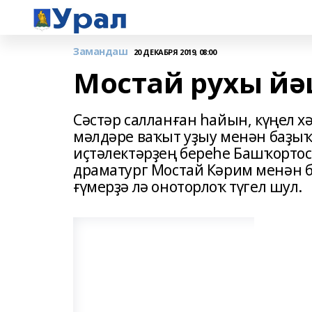
Замандаш
20 ДЕКАБРЯ 2019, 08:00
Мостай рухы йә
Сәстәр салланған һайын, күңел х
мәлдәре ваҡыт уҙыу менән баҙыҡ
иҫтәлектәрҙең береһе Башҡорто
драматург Мостай Кәрим менән б
ғүмерҙә лә оноторлоҡ түгел шул.