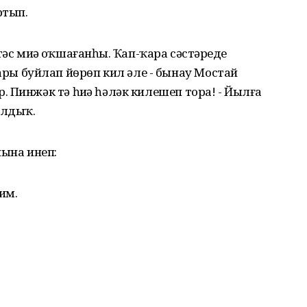
ртып.
н тәс миңә оҡшағанһың. Ҡап-ҡара сәстәреңде
 буйлап йѳрѳп кил әле - бынау Мостай
 Пинжәк тә һиңә һәләк килешеп тора! - Йылға
алдыҡ.
нына инеп:
им.