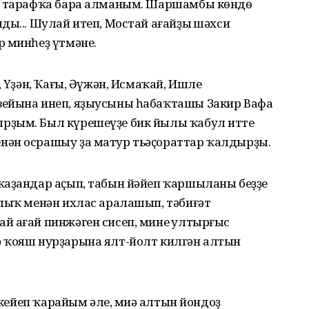
ул тарафҡа бара алманым. Шаршамбы кѳндѳ
ды... Шулай итеп, Мостай ағайҙың шәхси
р минһеҙ үтмәне.
, Үҙән, Ҡағы, Әүжән, Исмаҡай, Ишле
зейына инеп, яҙыусыны һабаҡташы Закир Вафа
рҙым. Был күрешеүҙе бик йылы ҡабул итте
нән осрашыу ҙа матур тьәҫораттар ҡалдырҙы.
ҡаҙандар аҫып, табын йәйеп ҡаршыланы беҙҙе
алыҡ менән ихлас аралашып, тәбиғәт
й ағай пинжәген сисеп, минең ултырғыс
 ҡояш нурҙарына ялт-йолт килгән алтын
 кейеп ҡарайым әле, миңә алтын йондоҙ