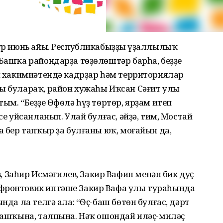
тур июнь айы. Республикабыҙҙың үҙаллылыҡ
Башҡа райондарҙа тѳҙѳлѳштәр барһа, беҙҙең
он хакимиәтендә кадрҙар һәм территориялар
гы булараҡ, район хужаһы Иҡсан Сәғит улы
ым. “Беҙҙең Ѳфѳлә һүҙ тѳртѳр, ярҙам итеп
се уйсанланып. Улай булғас, әйҙә, тим, Мостай
а бер тапҡыр ҙа булғаны юҡ, моғайын да,
Заһир Исмәғилев, Закир Вафин менән бик дуҫ
 фронтовик иптәше Закир Вафа улы тураһында
нда ла телгә ала: “Ѳҫ-баш бѳтѳн булғас, дәрт
р ашҡына, талпына. Нәҡ ошондай иләҫ-миләҫ