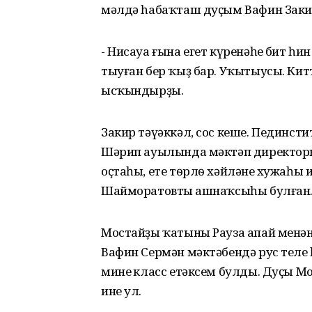
мәлдә һабаҡташ дуҫым Вафин Заки
- Нисауа ғына егет күренәһең бит һи
тыуған бер ҡыҙ бар. Уҡытыусы. Кит
ысҡындырҙы.
Закир тәүәккәл, сос кеше. Пединст
Шәрип ауылында мәктәп директоры 
оҫтаһы, ете тѳрлѳ хәйләнең хужаһы 
Шайморатовтың ашнаҡсыһы булған..
Мостайҙы ҡатыны Рауза апай менә
Вафин Сермән мәктәбендә рус теле 
минең класс етәксем булды. Дуҫы 
ине ул.