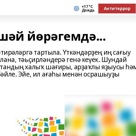
+17 °С
Антитеррор
Дождь
шәй йѳрәгемдә...
әтирәләргә тартыла. Үткәндәрҙең иң сағыу
лана, тәьҫирләндерә генә кеүек. Шундай
стандың халыҡ шағиры, арҙаҡлы яҙыусы һә
әйле. Эйе, ил ағаһы менән осрашыуҙы