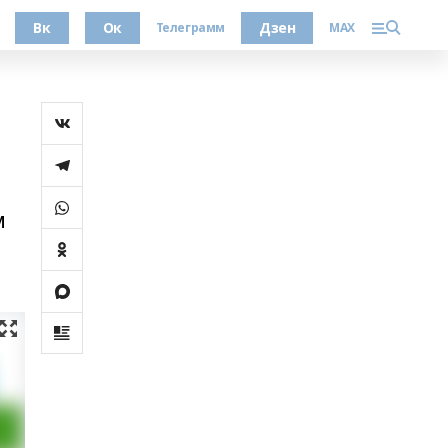
Вк
Ок
Дзен
Телеграмм
MAX
м