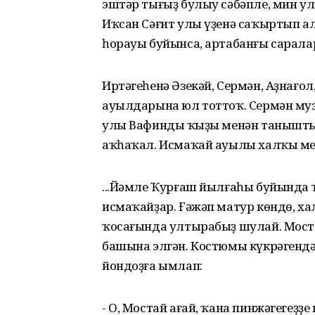
эштәр тығыҙ булыу сәбәпле, мин 
Иҡсан Сәғит улы үҙенә саҡыртып ал
һорауы буйынса, артабанғы сарала
Иртәгеһенә Әзекәй, Сермән, Аҙнағол
ауылдарына юл тоттоҡ. Сермән му
улы Вафиндың ҡыҙы менән танышты
аҡһаҡал. Исмаҡай ауылы халҡы ме
...Йәмле Ҡурғаш йылғаһы буйында 
исмаҡайҙар. Ғәжәп матур кѳндѳ, х
ҡосағында ултырабыҙ шулай. Моста
башына элгән. Костюмы күкрәгендә
йондоҙға ымлап:
- О, Мостай ағай, ҡана пинжәгегеҙҙе