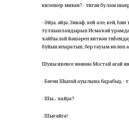
килешер микән? - тигән булам шая
- Әйҙә, әйҙә, Зинаф, кей әле, кей, һи
тулҡынландырып Исмаҡай урамдары
ҡайһылай йәшәреп киткән тиһендәр.
буйын яңғыратып, бер ғауым кѳлѳп 
Шуның икенсе кѳнѳнә Мостай ағай я
- Бѳгѳн Шығай ауылына барабыҙ, - т
- Шы... ҡайҙа?
- Шығайға!