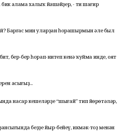
а бик алама халыҡ йәшәйҙер, - ти шағир
ғай? Барғас мин уларҙан һорашырмын әле был
бит, бер-бер һорап-нитеп кенә ҡуйма инде, оят
рен асығыҙ...
ында насар кешеләрҙе “шығай” тип йѳрѳтәләр,
ансығында беҙҙе йыр-бейеү, икмәк-тоҙ менән