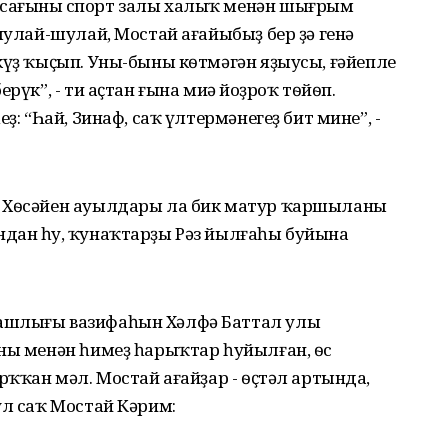
сағының спорт залы халыҡ менән шығрым
шулай-шулай, Мостай ағайыбыҙ бер ҙә генә
күҙ ҡыҫып. Уны-быны кѳтмәгән яҙыусы, ғәйепле
рүк”, - ти аҫтан ғына миңә йоҙроҡ тѳйѳп.
ҙ: “Һай, Зинаф, саҡ үлтермәнегеҙ бит мине”, -
, Хѳсәйен ауылдары ла бик матур ҡаршыланы
дан һуң, ҡунаҡтарҙы Рәз йылғаһы буйына
ашлығы вазифаһын Хәлфә Баттал улы
аны менән һимеҙ һарыҡтар һуйылған, ѳс
рҡҡан мәл. Мостай ағайҙар - ѳҫтәл артында,
ул саҡ Мостай Кәрим: