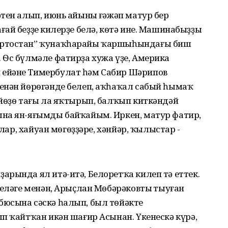
тен алып, июнь айының ғәжәп матур бер
ай беҙҙең килерҙе белә, кѳтә ине. Машинабыҙҙы
ортостан” ҡунаҡһарайы ҡаршыһындағы биш
 Ѳс бүлмәле фатирҙа хужа үҙе, Америка
ейәне Тимербулат һәм Сабир Шәрипов
енән йѳрѳгәнде белеп, аҡһаҡал сабый һымаҡ
 йѳҙѳ тағы ла яҡтырып, балҡып киткәндәй
на ян-яғымды байҡайым. Иркен, матур фатир,
алар, хайуан мѳгѳҙҙәре, хәнйәр, ҡылыстар -
рында ял итә-итә, Белоретҡа килеп тә еттек.
теләге менән, Арыҫлан Мѳбәрәковтың тыуған
юсына сәскә һалып, был тѳйәктең
п ҡайтҡан икән шағир Асынан. Үкенескә күрә,