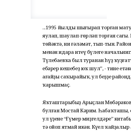
...1995 йылдың шыңғырап торған ма
яулап, шаулап-гѳрләп торған сағы. 
тѳйәктә, ни ғәләмәт, тып-тын. Рай
менән идара итеү бүлеге начальни
Түлебаевҡа был туранан һүҙ ҡуҙғатт
ебәрер кешебеҙ юҡ шул”, - тине етәк
ағайҙы саҡырайыҡ, ул беҙҙең районд
ҡарышмаҫ.
Яҡташтарыбыҙ Арыҫлан Мѳбәрәков, 
булған Мостай Кәрим. Һабаҡташы,
ул үҙенең “Ғүмер миҙгелдәре” китабы
тә ойоп ятмай икән. Күңел ҡайҙалы