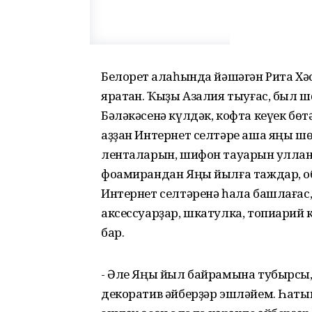
Белорет ҡалаһында йәшәгән Рита Хә
яратҡан. Ҡыҙы Азалия тыуғас, был ш
Бәләкәсенә күлдәк, кофта кеүек бөт
аҙҙан Интернет селтәре аша яңы шөғ
ленталарын, шифон тауарын ҡулланып
фоамирандан Яңы йылға таждар, о
Интернет селтәренә һала башлағас,
аксессуарҙар, шкатулка, топиарий к
бар.
- Әле Яңы йыл байрамына тубырсыҡ
декоратив әйберҙәр эшләйем. Һатып