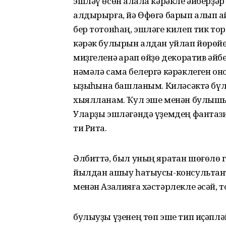
эшләү өсөн ҡалала кәрәкле әйберҙәр
алдырырға, йә Өфөгә барып алып ҡа
бер тотонһаң, эшләге килеп тик то
кәрәк булырын алдан уйлап йөрөйөм
миҙгеленә ҡарап өйҙө декоратив әйб
нәмәлә сама белергә кәрәклеген он
ҡыҙыҡһына башланым. Киләсәктә б
хыялланам. Ҡул эше менән булышыу
Уларҙы эшләгәндә үҙемдең фантази
ти Рита.
Әлбиттә, был уның яратҡан шөғөлө 
йылдан ашыу һатыусы-консультант
менән Азалияға хәстәрлекле әсәй,
булыуҙы үҙенең төп эше тип иҫәплә