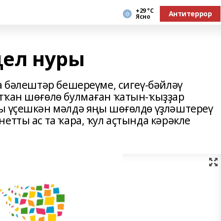
+29 °С
Антитеррор
Ясно
ңел нуры
а бәлештәр бешереүме, сигеү-бәйләү
тҡан шөғөлө булмаған ҡатын-ҡыҙҙар
ы үҫешкән мәлдә яңы шөғөлдө үҙләштереү
етты ас та ҡара, ҡул аҫтында кәрәкле