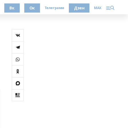
Вк
Ок
Дзен
Телеграмм
MAX