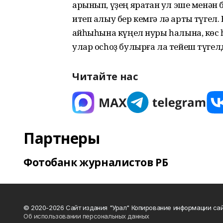
арынып, үҙең яратҡан ҡул эше менән
итеп алыу бер кемгә лә артыҡ түгел
ҡайһыһына күңел нуры һалына, көс 
улар осһоҙ булырға ла тейеш түгел
Читайте нас
Партнеры
Фотобанк журналистов РБ
© 2020-2026 Сайт издания "Урал" Копирование информации сай
Об использовании персональных данных