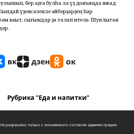
 булышып, бер аҙға булһа ла үҙ донъяңда ижад
. Бындай үҙенсәлекле әйберҙәрҙең һәр
һәм ваҡыт, сығымдар ҙа талап ителә. Шунлыҡтан
дер.
Рубрика "Еда и напитки"
та разрешено только с письменного согласия администрации.