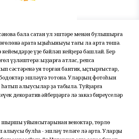
сәнова бала саҡтан ҡул эштәре менән булышырға
өғөлөнә ҡарата ҡыҙыҡһыныуы тағы ла арта төшә.
ә кейемдәрҙе үҙе бәйләп кейҙерә башлай. Бер
өл үҙләштерә: ҡыҙҙарға атлас, репса
 сәстәренә ҡуя торған бантик, ҡыҫтырғыстар,
бодоктар эшләүгә тотона. Уларҙың фотоһын
 һатып алыусылар ҙа табыла. Туйҙарға
еүек декоратив әйберҙәргә лә заказ биреүселәр
, шыршы уйынсыҡтарынан веноктар, төрлө
 алыусы булһа - эшләү теләге лә арта. Уларҙы