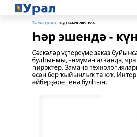
Замандаш
30 ДЕКАБРЯ 2019, 15:05
Һәр эшендә - кү
Сәскәләр үҫтереүме заказ буйынс
булһынмы, ғөмүмән алғанда, яра
һирәктер. Замана технологиялар
өсөн бер ҡыйынлыҡ та юҡ, Интерн
әйберҙәре генә булһын.