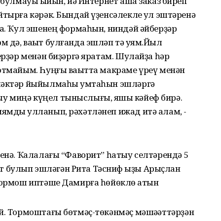
 булмауы ҡыйын, йә Интернет аша заказ биреп
йтырға кәрәк. Бындай үҙенсәлекле ҡул эштәренә
ра. Ҡул эшенең формаһын, ниндәй әйберҙәр
 дә, ваҡыт булғанда эшләп тә ҡуям.Йыл
ерҙәр менән биҙәргә яратам. Шулайҙа һәр
отмайым. Һуңғы ваҡытта макраме үреү менән
үләктәр йыйылмаһы ҡумтаһын эшләргә
 миңә күңел тыныслығы, яҡшы кәйеф бирә.
ямды ҡулланып, рәхәтләнеп ижад итә алам, -
генә. Ҡалалағы “Фаворит” һатыу селтәрендә 5
 булып эшләгән Рита Тәсниф ҡыҙы Арыҫлан
 тормош иптәше Дамирға һөйөклө ҡатын
й. Тормоштағы бөтмәҫ-төкәнмәҫ мәшәҡәттәрҙән