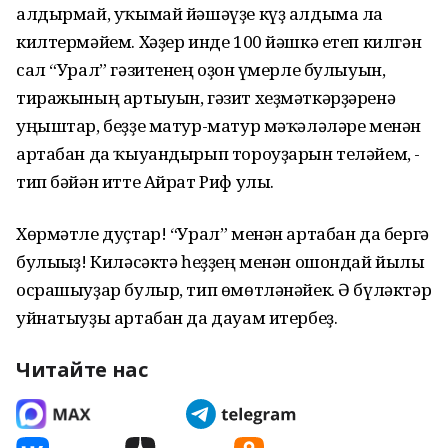
алдырмай, уҡымай йәшәүҙе күҙ алдыма ла
килтермәйем. Хәҙер инде 100 йәшкә етеп килгән
сал “Урал” гәзитенең оҙон ғүмерле булыуын,
тиражының артыуын, гәзит хеҙмәткәрҙәренә
уңыштар, беҙҙе матур-матур мәҡәләләре менән
артабан да ҡыуандырып тороуҙарын теләйем, -
тип бәйән итте Айрат Риф улы.
Хөрмәтле дуҫтар! “Урал” менән артабан да бергә
булығыҙ! Киләсәктә һеҙҙең менән ошондай йылы
осрашыуҙар булыр, тип өмөтләнәйек. Ә бүләктәр
уйнатыуҙы артабан да дауам итербеҙ.
Читайте нас