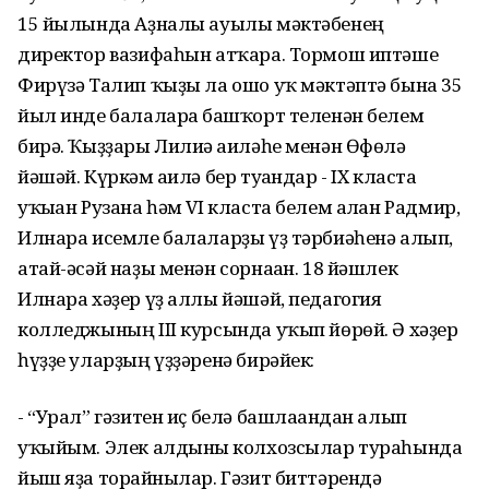
15 йылында Аҙналы ауылы мәктәбенең
директор вазифаһын атҡара. Тормош иптәше
Фирүзә Талип ҡыҙы ла ошо уҡ мәктәптә бына 35
йыл инде балаларға башҡорт теленән белем
бирә. Ҡыҙҙары Лилиә ғаиләһе менән Өфөлә
йәшәй. Күркәм ғаилә бер туғандар - IX класта
уҡыған Рузана һәм VI класта белем алған Радмир,
Илнара исемле балаларҙы үҙ тәрбиәһенә алып,
атай-әсәй наҙы менән сорнаған. 18 йәшлек
Илнара хәҙер үҙ аллы йәшәй, педагогия
колледжының III курсында уҡып йөрөй. Ә хәҙер
һүҙҙе уларҙың үҙҙәренә бирәйек:
- “Урал” гәзитен иҫ белә башлағандан алып
уҡыйым. Элек алдынғы колхозсылар тураһында
йыш яҙа торғайнылар. Гәзит биттәрендә