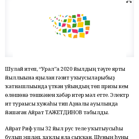
Шулай итеп, “Урал”ға 2020 йылдың тәүге ярты
йыллығына яҙылған гәзит уҡыусыларыбыҙ
ҡатнашлығында үткән уйындың төп призы кем
өлөшөнә төшкәнен хәбәр итер мәл етте. Электр
ит турағысы хужаһы тип Аҙналы ауылында
йәшәгән Айрат ТАЖЕТДИНОВ табылды.
Айрат Риф улы 32 йыл рус теле уҡытыусыһы
булып эшләп, хаҡлы ялға сыҡҡан. Шуның һуңғы