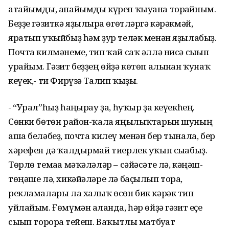
атайымды, апайымды күреп ҡыуана торғайным.
Беҙҙе гәзиткә яҙылырға өгөтләргә кәрәкмәй,
яратып уҡыйбыҙ һәм ҙур теләк менән яҙылабыҙ.
Почта килмәнеме, тип ҡай саҡ әллә нисә сығып
урайым. Гәзит беҙҙең өйҙә көтөп алынған ҡунаҡ
кеүек,- ти Фирүзә Талип ҡыҙы.
- “Урал”һыҙ һаңғырау ҙа, һуҡыр ҙа кеүекһең.
Сөнки бөтөн район-ҡала яңылыҡтарын шуның
аша беләбеҙ, почта килеү менән бер тынала, бер
хәрефен дә ҡалдырмай тиерлек уҡып сығабыҙ.
Төрлө темаға мәҡәләләр – сәйәсәте лә, кәңәш-
төңәше лә, хикәйәләре лә баҫылып тора,
рекламалары ла халыҡ өсөн бик кәрәк тип
уйлайым. Ғөмүмән алғанда, һәр өйҙә гәзит еҫе
сығып торорға тейеш. Ваҡытлы матбуғат