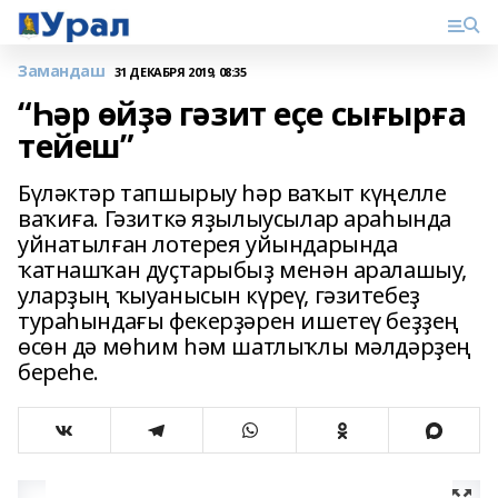
Замандаш
31 ДЕКАБРЯ 2019, 08:35
“Һәр өйҙә гәзит еҫе сығырға
тейеш”
Бүләктәр тапшырыу һәр ваҡыт күңелле
ваҡиға. Гәзиткә яҙылыусылар араһында
уйнатылған лотерея уйындарында
ҡатнашҡан дуҫтарыбыҙ менән аралашыу,
уларҙың ҡыуанысын күреү, гәзитебеҙ
тураһындағы фекерҙәрен ишетеү беҙҙең
өсөн дә мөһим һәм шатлыҡлы мәлдәрҙең
береһе.