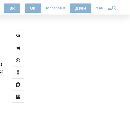
Вк
Ок
Дзен
Телеграмм
MAX
р
е