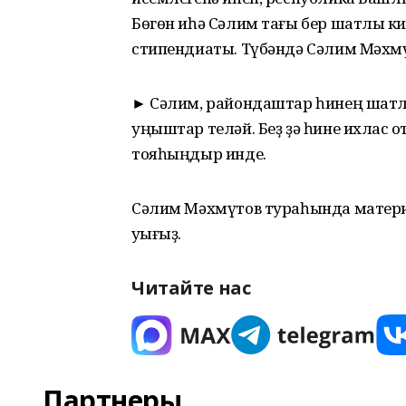
Бөгөн иһә Сәлим тағы бер шатлыҡ к
стипендиаты. Түбәндә Сәлим Мәхмү
► Сәлим, райондаштар һинең шатлы
уңыштар теләй. Беҙ ҙә һине ихлас ҡо
тояһыңдыр инде.
Сәлим Мәхмүтов тураһында материа
уҡығыҙ.
Читайте нас
Партнеры