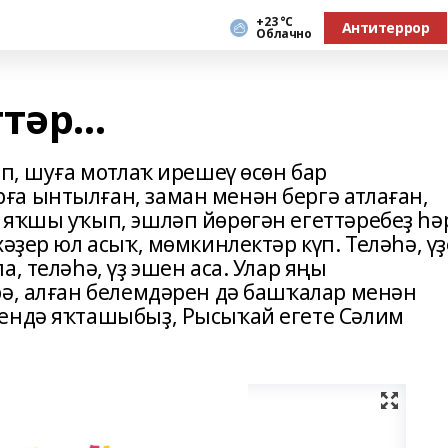
+23 °С
Антитеррор
Облачно
әр...
ып, шуға мотлаҡ ирешеү өсөн бар
а ынтылған, заман менән бергә атлаған,
 яҡшы уҡып, эшләп йөрөгән егеттәребеҙ һә
әҙер юл асыҡ, мөмкинлектәр күп. Теләһә, үҙ
, теләһә, үҙ эшен аса. Улар яңы
рә, алған белемдәрен дә башҡалар менән
тендә яҡташыбыҙ, Рысыҡай егете Сәлим