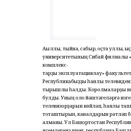
Аҡыллы, тыйнаҡ, сабыр, оҫта ҡуллы, ҡы
университетының Сибай филиалы «
комплекс-
тарҙы эксплуатациялау» факультет
Республикабыҙҙы һанлы телевидени
тырышлыҡ һалды. Ҡоролмаларҙы кө
булды. Уның оло йәштәгеләргә изге
телевизорҙарын көйләп, һанлы тап
тоташтырып, каналдарын рәтләп би
ҡалманы. Ул Башҡортостан Республ
исемлегенә инеп, республика Башл