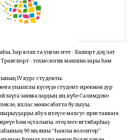
ҫҡаһы, һәр яҡлап та уңған егет - Башҡорт дәүләт
Транспорт - технологик машиналары һәм
ының IV курс студенты.
еға уңышлы күсеүҙә студент-ирекмән ҙур
йләүгә заявкаларҙың иң күбе Сәлимдеке
лекле, ихлас мөнәсәбәттә булыуы,
шырыуҙарҙы ҡабул итеүсе махсус приставкаға
реүе һәм оҫталығы, етеҙлеге иғтибарһыҙ
икаһының 90 иң яҡшы “Һанлы волонтер”
ығының Рәхмәт хаты менән бүләкләнде.