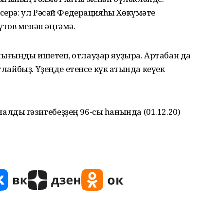
исерә: ул Рәсәй Федерацияһы Хөкүмәте
тов менән әңгәмә.
ғыңды ишетеп, ҡотлауҙар яуҙыра. Артабан да
тлайбыҙ. Үҙеңде етенсе күк ҡатында кеүек
лды гәзитебеҙҙең 96-сы һанында (01.12.20)