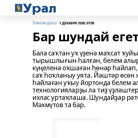
Замандаш
1 ДЕКАБРЯ 2020, 07:00
Бар шундай егетт
Бала саҡтан уҡ үҙенә маҡсат ҡуй
тырышлығын һалған, белем алырғ
күңеленә оҡшаған һөнәр һайлап,
саҡ һоҡланыу уята. Йәштәр өсөн х
һайлаған уҡыу йортонда белем ала
технологияларҙы ла тиҙ үҙләште
ихлас уртаҡлаша. Шундайҙар рә
Мәхмүтов та бар.