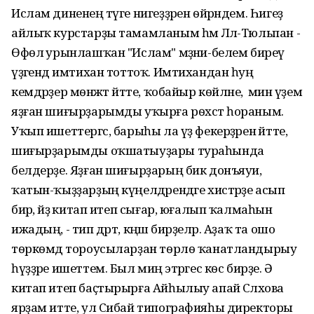
Ислам диненең тәүге нигеҙҙәрен ѳйрәндем. Һигеҙ
айлыҡ курстарҙы тамамланым һәм Ләлә-Тюльпан -
Өфөлә урынлашҡан "Ислам" мәҙәни-белем биреү
үҙәгендә имтихан тоттоҡ. Имтихандан һуң
кемдәрҙер мѳнәжәт әйтте, ҡобайыр кѳйләне, ә мин үҙем
яҙған шиғырҙарымды уҡырға рѳхсәт һораным.
Уҡып ишеттергәс, барыһы ла үҙ фекерҙәрен әйтте,
шиғырҙарымды оҡшатыуҙары тураһында
белдерҙе. Яҙған шиғырҙарың бик донъяуи,
ҡатын-ҡыҙҙарҙың күңелдәрендәге хистәрҙе асып
бирә, әйҙә китап итеп сығар, юғалып ҡалмаһын
ижадың, - тип дәрт, кәңәш бирҙеләр. Аҙаҡ та ошо
тѳркѳмдә тороусыларҙан тѳрлѳ ҡанатландырыу
һүҙҙәре ишеттем. Был миңә этәргес кѳс бирҙе. Ә
китап итеп баҫтырырға Айһылыу апай Сәләхова
ярҙам итте, ул Сибай типографияһы директоры