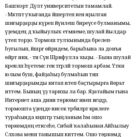
Башҡорт Дәүләт университетын тамамлай.
- Мәктәптә уҡығанда йәшертеп кенә яҙылған
шиғырҙарҙы күреп йүнәлеш биреүсе булманымы,
үҙемдең дә ҡыйыулыҡ етмәнеме, шулай йылдар
үтеп торҙо. Тормош тулҡынында бәрелеп-
һуғылып, йәшәргә ѳйрәндем, барыһына ла донъя
ѳйрәтә икән, - ти Сәүиә Шәрифулла ҡыҙы. - Бына шулай
әкренләп һәүетемсә генә тәгәрләй тормош арбам. Үткән
юлым буш, файҙаһыҙ булмаһын тип
шиғырҙарымды китап итеп баҫтырырға йѳрьәт
иттем. Бының үҙ тарихы ла бар. Яҙатайым ғына
Интернет аша дини тѳркѳмгә инеп вәғәздәр,
тормошта үҙеңде нисек тәрбиәләргә кәрәклеге
тураһында кәңәштәр тыңланым һәм ошо
тѳркѳмдѳң етәксеһе, Сибай ҡалаһынан Айһылыу
Сәләхова менән танышып киттем. Ошо тѳркѳмдә