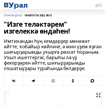
Замандаш
19 АВГУСТА 2022, 06:13
"Изге теләктәрем"
изгелеккә ѳндәһен!
Имтихандан һуң кемдәрҙер мѳнәжәт
әйтте, ҡобайыр кѳйләне, ә мин үҙем яҙған
шиғырҙарымды уҡырға рѳхсәт һораным.
Уҡып ишеттергәс, барыһы ла үҙ
фекерҙәрен әйтте, шиғырҙарымды
оҡшатыуҙары тураһында белдерҙе.