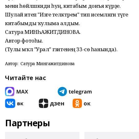
менән һѳйләшкәндән һуң, китабым донъя күрҙе.
Шулай итеп "Изге теләктәрем" тип исемләнгән тәүге
китабымды ҡулыма алдым.
Сатура МИНҺАЖИТДИНОВА.
Автор фотоһы.
(Тулы мәҡәлә "Урал" гәзитенең 33-сѳ һанында).
Автор:
Сатура Мингажитдинова
Читайте нас
Партнеры