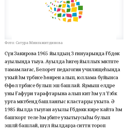
Фото:
Сатура Мингажитдинова
Сәүиә Закирова 1965 йылдың 3 ғинуарында Ғәбдѳк
ауылында тыуа. Ауылда һигеҙ йыллыҡ мәктәпте
тамамлағас, Белорет педагогия училищеһында
уҡый һәм тәрбиәсе һѳнәрен алып, юллама буйынса
Ѳфѳлә тәрбиәсе булып эш башлай. Яҙмыш елдәре
уны Ғафури тарафтарына алып китә һәм ул Үзбәк
урта мәктәбендә башланғыс кластарҙы уҡыта. Ә
1985 йылда тыуған ауылы Ғәбдѳккә кире ҡайта һәм
башҡорт теле һәм әҙәбиәте уҡытыусыһы булып
эшләй башлай, шул йылдарҙа ситтән тороп