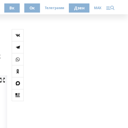
Вк
Ок
Дзен
Телеграмм
MAX
ҡ