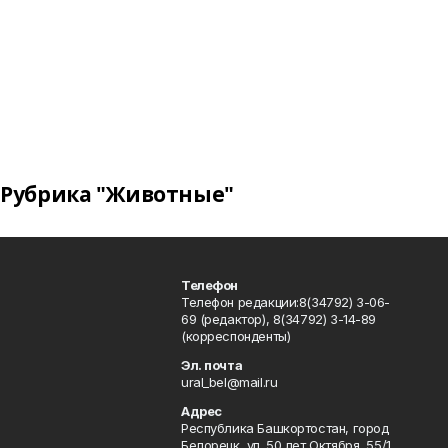
Рубрика "Животные"
Телефон
Телефон редакции:8(34792) 3-06-
69 (редактор), 8(34792) 3-14-89
(корреспонденты)
Эл. почта
ural_bel@mail.ru
Адрес
Республика Башкортостан, город
Белорецк, ул. 50 лет Октября, 55/1