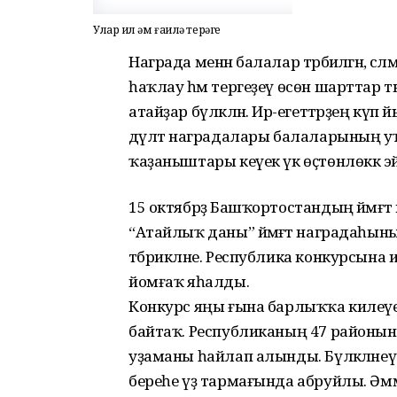
Улар ил һәм ғаилә терәге
Награда менән балалар тәрбиәләгән, сәлә
һаҡлау һәм тергеҙеү өсөн шарттар т
атайҙар бүләкләнә. Ир-егеттәрҙең к
дәүләт наградалары балаларының уҡы
ҡаҙаныштары кеүек үк өҫтөнлөккә эйә
15 октябрҙә Башҡортостандың йәмәғә
“Атайлыҡ даны” йәмәғәт наградаһының
тәбрикләне. Республика конкурсына 
йомғаҡ яһалды.
Конкурс яңы ғына барлыҡҡа килеүен
байтаҡ. Республиканың 47 районына
уҙаманы һайлап алынды. Бүләкләнеүсе
береһе үҙ тармағында абруйлы. Әм