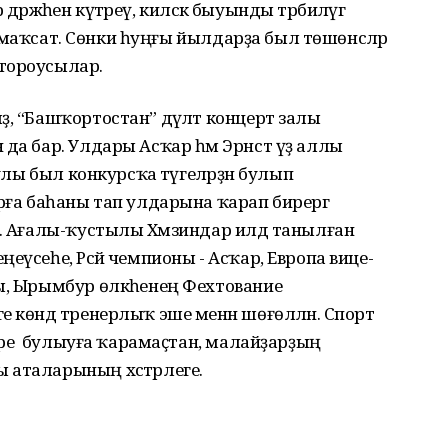
дәрәжәһен күтәреү, киләсәк быуынды тәрбиәләүгә
тәү маҡсат. Сөнки һуңғы йылдарҙа был төшөнсәләр
тороусылар.
, “Башҡортостан” дәүләт концерт залы
 да бар. Улдары Асҡар һәм Эрнст үҙ аллы
улы был конкурсҡа тәүгеләрҙән булып
рға баһаны тап улдарына ҡарап бирергә
ы. Ағалы-ҡустылы Хәмзиндар илдә танылған
еүсеһе, Рәсәй чемпионы - Асҡар, Европа вице-
ы, Ырымбур өлкәһенең Фехтование
 көндә тренерлыҡ эше менән шөғөлләнә. Спорт
еләре булыуға ҡарамаҫтан, малайҙарҙың
 аталарының хәстәрлеге.