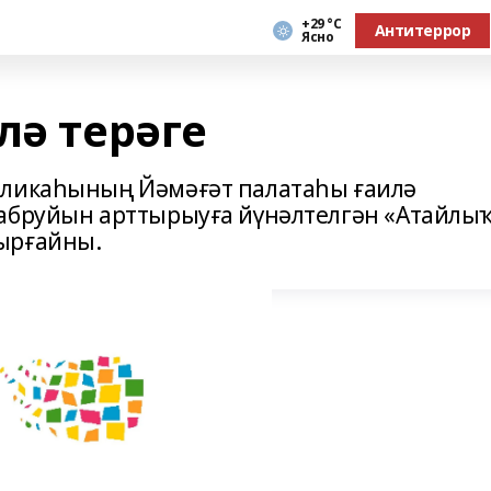
+29 °С
Антитеррор
Ясно
лә терәге
бликаһының Йәмәғәт палатаһы ғаилә
 абруйын арттырыуға йүнәлтелгән «Атайлы
ырғайны.