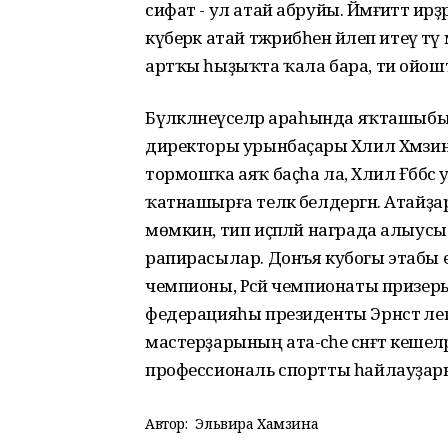
сифат - ул атай абруйы. Йәмғиәттә ирҙәр 
күберәк атай тәжрибәһен йәлеп итеү 
артҡы һыҙыҡта ҡала бара, ти ойош
Бүләкләнеүселәр араһында яҡташыбыҙ
директоры урынбаҫары Хәлил Хәмзин
тормошҡа аяҡ баҫһа ла, Хәлил Ғәббәс 
ҡатнашырға теләк белдергән. Атайҙа
мөмкин, тип иҫәпләй награда алыус
рапирасылар. Донъя кубогы этабы ең
чемпионы, Рәсәй чемпионаты призер
федерацияһы президенты Эрнст әлеге
мастерҙарының ата-әсәһе сәнғәт кеш
профессиональ спортты һайлауҙары
Автор:
Эльвира Хамзина