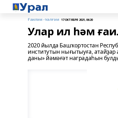
Ғаиләм -ҡәлғәм
17 ОКТЯБРЯ 2021, 06:20
Улар ил һәм ғаи
2020 йылда Башҡортостан Респу
институтын нығытыуға, атайҙар
даны» йәмәғәт наградаһын булд