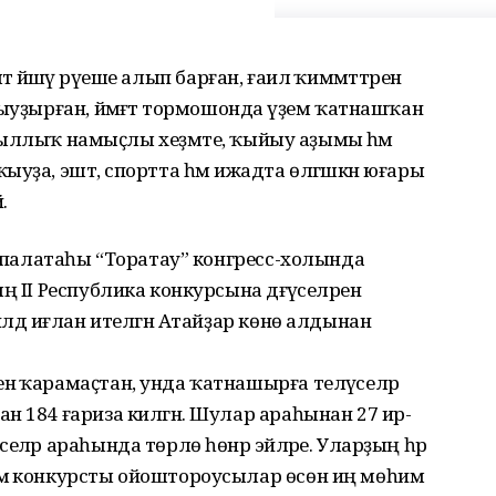
мәт йәшәү рәүеше алып барған, ғаилә ҡиммәттәрен
ыуҙырған, йәмәғәт тормошонда әүҙем ҡатнашҡан
үп йыллыҡ намыҫлы хеҙмәте, ҡыйыу аҙымы һәм
уҙа, эштә, спортта һәм ижадта өлгәшкән юғары
.
т палатаһы “Торатау” конгресс-холында
 II Республика конкурсына дәғүәселәрен
илдә иғлан ителгән Атайҙар көнө алдынан
ә ҡарамаҫтан, унда ҡатнашырға теләүселәр
н 184 ғариза килгән. Шулар араһынан 27 ир-
ләр араһында төрлө һөнәр эйәләре. Уларҙың һәр
мә конкурсты ойоштороусылар өсөн иң мөһим