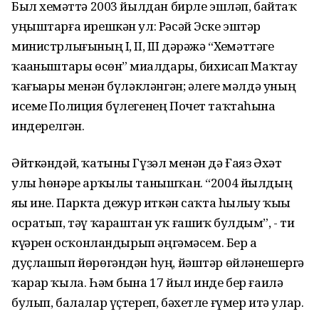
Был хеҙмәттә 2003 йылдан бирле эшләп, байтаҡ
уңыштарға ирешкән ул: Рәсәй Эске эштәр
министрлығының I, II, III дәрәжә “Хеҙмәттәге
ҡаҙаныштары өсөн” миҙалдары, бихисап Маҡтау
ҡағыҙҙары менән бүләкләнгән; әлеге мәлдә уның
исеме Полиция бүлегенең Почет таҡтаһына
индерелгән.
Әйткәндәй, ҡатыны Гүзәл менән дә Ғаяз Әхәт
улы һөнәре арҡылы танышҡан. “2004 йылдың
яҙы ине. Паркта дежур иткән саҡта һылыу ҡыҙҙы
осратып, тәү ҡараштан уҡ ғашиҡ булдым”, - ти
күҙҙәрен осҡонландырып әңгәмәсем. Бер аҙ
дуҫлашып йөрөгәндән һуң, йәштәр өйләнешергә
ҡарар ҡыла. Һәм бына 17 йыл инде бер ғаилә
булып, балалар үҫтереп, бәхетле ғүмер итә улар.