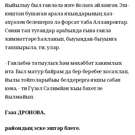
йыйылыу был ғаиләлә изге йолаға әйләнгән. Эш-
көштән бушаған арала яҡындарының хәл-
әхүәлен белешергә лә форсат таба Аллаяровтар.
Сөнки тап туғандар араһында ғына ғаилә
ҡиммәттәре һаҡланып, быуындан-быуынға
тапшырыла, ти, улар.
- Ғаиләбеҙҙә татыулыҡ һәм мөхәббәт хакимлыҡ
итә. Был матур байрам да бер-беребеҙҙе ҡосаҡлап,
йылы тойғоларыбыҙҙы белдерергә яҡшы сәбәп
кенә, - ти Гүзәл Сәлимйән ҡыҙы бәхетле
йылмайып.
Гүзәл ДРОНОВА,
райондың эске эштәр бүлеге.