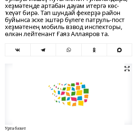
хеҙмәтеңде артабан дауам итергә көс-
ҡеүәт бирә. Тап шундай фекерҙә район
буйынса эске эштәр бүлеге патруль-пост
хеҙмәтенең мобиль взвод инспекторы,
өлкән лейтенант Ғаяз Аллаяров та.
Уртаҡ бәхет