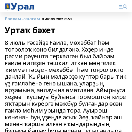
Ғаиләм -ҡәлғәм
8 ИЮЛЯ 2022, 05:53
Уртаҡ бәхет
8 июль Рәсәйҙә Ғаилә, мөхәббәт һәм
тоғролоҡ көнө билдәләнә. Хәҙер инде
рәсми рәүештә теркәлгән был байрам
ғаилә нигеҙен тәшкил иткән мәңгелек
ҡиммәттәрҙе - мөхәббәт һәм тоғролоҡто
данлай. Ҡыйын мәлдәрҙә күптәр бары тик
үҙ ғаиләһенә генә ышана, уларҙың
ярҙамына, аңлауына өмөтләнә. Айырыуса
хеҙмәт ҡушыуы буйынса тормоштоң кире
яҡтарын күрергә мәжбүр булғандар өсөн
ғаилә мөһим урында тора. Ауыр эш
көнөнән һуң үҙеңде асыҡ йөҙ, ҡайнар аш
менән ҡаршы алған яҡындарыңдың
булыуы йәшәү һуты менән тулыландыра,