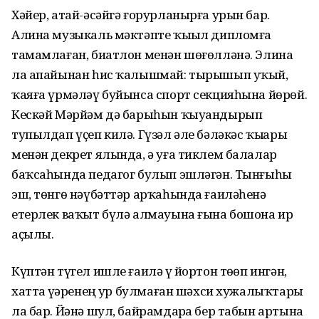
Хәйер, атай-әсәйгә ғорурланырға урын бар.
Алина музыкаль мәктәпте ҡыҙыл дипломға
тамамлаған, биатлон менән шөғөлләнә. Элина
ла апайынан һис ҡалышмай: тырышып уҡый,
ҡаяға үрмәләү буйынса спорт секцияһына йөрөй.
Кескәй Мәрйәм дә барыһын ҡыуандырып
тупылдап үҫеп килә. Гүзәл әле бәләкәс ҡыҙҙары
менән декрет ялында, ә уға тиклем балалар
баҡсаһында педагог булып эшләгән. Тынғыһыҙ
эш, төнгө нәүбәттәр арҡаһында ғаиләһенә
етерлек ваҡыт бүлә алмауына ғына бошона ир
аҫылы.
Күптән түгел ишле ғаилә үҙ йортон төҙөп ингән,
хатта үҙҙәренең ҙур булмаған шәхси хужалыҡтары
ла бар. Йәнә шул, байрамдарҙа бер табын артына