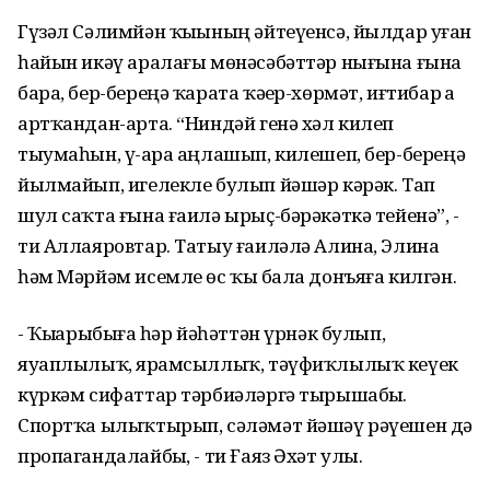
Гүзәл Сәлимйән ҡыҙының әйтеүенсә, йылдар уҙған
һайын икәү аралағы мөнәсәбәттәр нығына ғына
бара, бер-береңә ҡарата ҡәҙер-хөрмәт, иғтибар ҙа
артҡандан-арта. “Ниндәй генә хәл килеп
тыумаһын, үҙ-ара аңлашып, килешеп, бер-береңә
йылмайып, игелекле булып йәшәр кәрәк. Тап
шул саҡта ғына ғаилә ырыҫ-бәрәкәткә тейенә”, -
ти Аллаяровтар. Татыу ғаиләлә Алина, Элина
һәм Мәрйәм исемле өс ҡыҙ бала донъяға килгән.
- Ҡыҙҙарыбыҙға һәр йәһәттән үрнәк булып,
яуаплылыҡ, ярҙамсыллыҡ, тәүфиҡлылыҡ кеүек
күркәм сифаттар тәрбиәләргә тырышабыҙ.
Спортҡа ылыҡтырып, сәләмәт йәшәү рәүешен дә
пропагандалайбыҙ, - ти Ғаяз Әхәт улы.