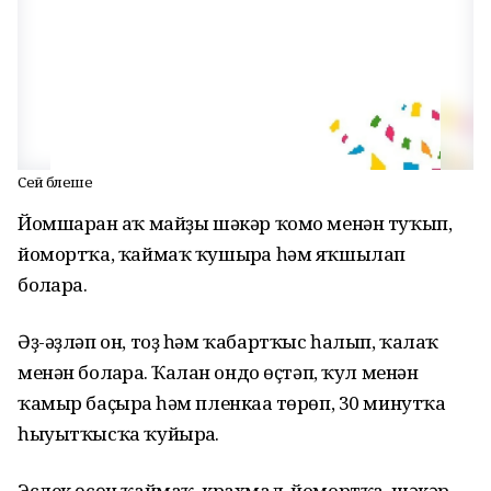
Сейә бәлеше
Йомшарған аҡ майҙы шәкәр ҡомо менән туҡып,
йомортҡа, ҡаймаҡ ҡушырға һәм яҡшылап
болғарға.
Әҙ-әҙләп он, тоҙ һәм ҡабартҡыс һалып, ҡалаҡ
менән болғарға. Ҡалған ондо өҫтәп, ҡул менән
ҡамыр баҫырға һәм пленкаға төрөп, 30 минутҡа
һыуытҡысҡа ҡуйырға.
Эслек өсөн ҡаймаҡ, крахмал, йомортҡа, шәкәр