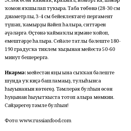
ҡомон яҡшылап туҡырға. Таба төбөнә (28-30 см
диаметрлы, 3-4 см бейеклектәге) пергамент
түшәп, ҡамырҙы йәйеп һалырға, ситтәрен
әүәләргә. Өҫтөнә ҡаймаҡлы иҙмәне ҡойоп,
емештәрҙе һалырға. Сейәле татлы бәлеште 180-
190 градусҡа тиклем ҡыҙынған мейестә 50-60
минут бешерергә.
Иҫкәрмә:
мейестән яңы ғына сыҡҡан бәлеште
шунда уҡ киҫә башламағыҙ, тулыһынса
һыуынғанын көтөгөҙ. Тәмлерәк булһын өсөн
һуңынан һыуытҡыста тотоп алырға мөмкин.
Сәйҙәрегеҙ тәмле булһын!
Фото: www.russianfood.com