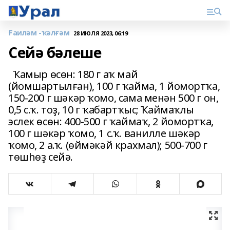
Ғаиләм -ҡәлғәм
28 ИЮЛЯ 2023, 06:19
Сейә бәлеше
Ҡамыр өсөн: 180 г аҡ май
(йомшартылған), 100 г ҡайма, 1 йомортҡа,
150-200 г шәкәр ҡомо, сама менән 500 г он,
0,5 с.ҡ. тоҙ, 10 г ҡабартҡыс; Ҡаймаҡлы
эслек өсөн: 400-500 г ҡаймаҡ, 2 йомортҡа,
100 г шәкәр ҡомо, 1 с.ҡ. ванилле шәкәр
ҡомо, 2 а.ҡ. (өймәкәй крахмал); 500-700 г
төшһөҙ сейә.