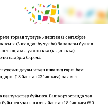
релә торған түләүҙе 6 йәштән (1 сентябргә
иклемге (3 июлдән һуң тулһа) балалары булған
нән тыш, аҡса улллыҡҡа (ҡыҙлыҡҡа)
ечителдәргә бирелә.
ыуҙарын дауам иткән инвалидтарға һәм
дарға (18 йәштән 23йәшкәсә) ла аҡса
са иәғлүмәттәр буйынса, Башҡортостанда төп
 буйынса уҡыған алты йәштән 18 йәшкәсә 650