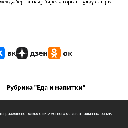
ләмендә бер тапҡыр бирелә торған түләү алырға
Рубрика "Еда и напитки"
та разрешено только с письменного согласия администрации.