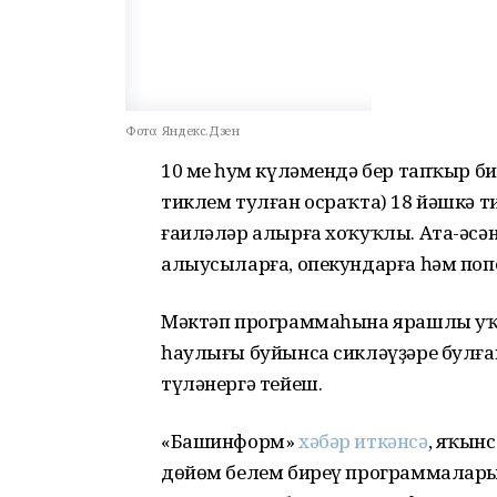
Фото:
Яндекс.Дзен
10 мең һум күләмендә бер тапҡыр би
тиклем тулған осраҡта) 18 йәшкә т
ғаиләләр алырға хоҡуҡлы. Ата-әсә
алыусыларға, опекундарға һәм поп
Мәктәп программаһына ярашлы уҡ
һаулығы буйынса сикләүҙәре булған
түләнергә тейеш.
«Башинформ»
хәбәр иткәнсә
, яҡын
дөйөм белем биреү программалары