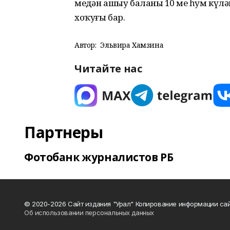
меңдән ашыу баланың 10 мең һум кү
хоҡуғы бар.
Автор:
Эльвира Хамзина
Читайте нас
Партнеры
Фотобанк журналистов РБ
© 2020-2026 Сайт издания "Урал" Копирование информации сай
Об использовании персональных данных