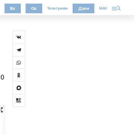
Вк
Ок
Дзен
Телеграмм
MAX
10