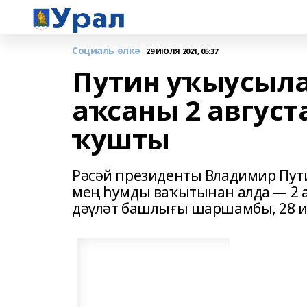
Социаль өлкә
29 ИЮЛЯ 2021, 05:37
Путин уҡыусыла
аҡсаны 2 август
ҡушты
Рәсәй президенты Владимир Пути
мең һумды ваҡытынан алда — 2 а
дәүләт башлығы шаршамбы, 28 ию