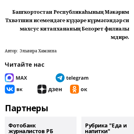
Башҡортостан Республикаһының Мәкәрим
Төхвәтшин исемендәге күҙҙәре күрмәгәндәр өсөн
махсус китапхананың Белорет филиалы
мөдире.
Автор:
Эльвира Хамзина
Читайте нас
Партнеры
Фотобанк
Рубрика "Еда и
журналистов РБ
напитки"