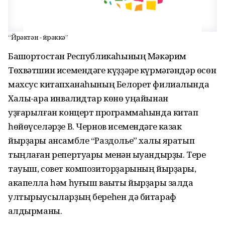
“Йөрәктән - йөрәккә”
Башҡортостан Республикаһының Мәкәрим
Төхвәтшин исемендәге күҙҙәре күрмәгәндәр өсөн
махсус китапханаһының Белорет филиалында
Халыҡ-ара инвалидтар көнө уңайынан
уҙғарылған концерт программаһында китап
һөйөүселәрҙе В. Чернов исемендәге казак
йырҙары ансамбле “Раздолье” халыҡ яратып
тыңлаған репертуары менән ҡыуандырҙы. Тере
тауыш, совет композиторҙарының йырҙары,
акапелла һәм һуғыш ваҡыты йырҙары залда
ултырыусыларҙың береһен дә битараф
ҡалдырманы.