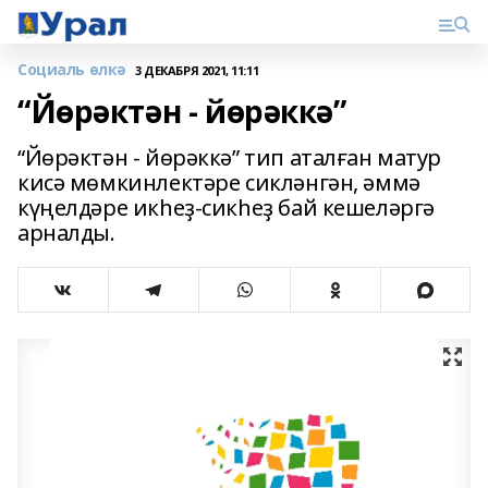
Социаль өлкә
3 ДЕКАБРЯ 2021, 11:11
“Йөрәктән - йөрәккә”
“Йөрәктән - йөрәккә” тип аталған матур
кисә мөмкинлектәре сикләнгән, әммә
күңелдәре икһеҙ-сикһеҙ бай кешеләргә
арналды.