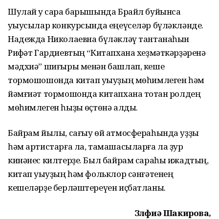
Шулай уҡ сара барышында Брайл буйынса
уҡыусылар конкурсында еңеүселәр бүләкләнде.
Надежда Николаевна бүләкләү тантанаһын
Рифҡәт Гардиевтың “Китапхана хеҙмәткәрҙәренә
мәдхиә” шиғыры менән башлап, кеше
тормошошонда китап уҡыуҙың мөһимлеген һәм
йәмғиәт тормошонда китапхана тотҡан ролдең
мөһимлеген һыҙыҡ өҫтөнә алды.
Байрам йылы, сағыу өй атмосфераһында уҙҙы
һәм артистарға ла, тамашасыларға ла ҙур
кинәнес килтерҙе. Был байрам сараһы ижадтың,
китап уҡыуҙың һәм фольклор сәнғәтенең
кешеләрҙе берләштереүен иҫбатланы.
Зөлфиә Шакирова,