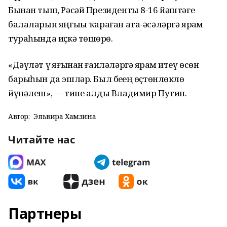
Бынан тыш, Рәсәй Президенты 8-16 йәштәге
балаларын яңғыҙы ҡараған ата-әсәләргә ярҙам
тураһында иҫкә төшөрҙө.
«Дәүләт үҙ яғынан ғаиләләргә ярҙам итеү өсөн
барыһын да эшләр. Был беҙҙең өҫтөнлөклө
йүнәлеш», — тине алды Владимир Путин.
Автор:
Эльвира Хамзина
Читайте нас
Партнеры