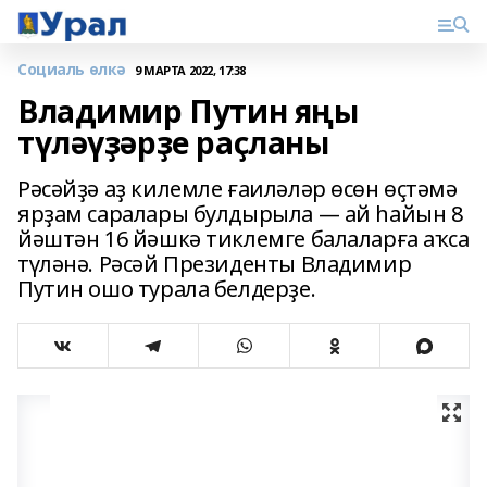
Социаль өлкә
9 МАРТА 2022, 17:38
Владимир Путин яңы
түләүҙәрҙе раҫланы
Рәсәйҙә аҙ килемле ғаиләләр өсөн өҫтәмә
ярҙам саралары булдырыла — ай һайын 8
йәштән 16 йәшкә тиклемге балаларға аҡса
түләнә. Рәсәй Президенты Владимир
Путин ошо турала белдерҙе.