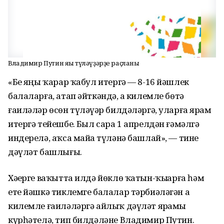
Владимир Путин яңы түләүҙәрҙе раҫланы
«Беҙ яңы ҡарар ҡабул итергә — 8-16 йәшлек
балаларға, атап әйткәндә, аҙ килемле бөтә
ғаиләләр өсөн түләүҙәр билдәләргә, уларға ярҙам
итергә тейешбеҙ. Был сара 1 апрелдән ғәмәлгә
индерелә, аҡса майҙа түләнә башлай», — тине
дәүләт башлығы.
Хәҙерге ваҡытта илдә йөклө ҡатын-ҡыҙҙарға һәм
ете йәшкә тиклемге балалар тәрбиәләгән аҙ
килемле ғаиләләргә айлыҡ дәүләт ярҙамы
күрһәтелә, тип билдәләне Владимир Путин.