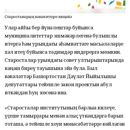
Старосталарҙың вәкәләттәре киңәйә
Улар ҡайһы бер йүнәлештәр буйынса
муниципалитеттар эшмәкәрлегенә булышлыҡ
итергә һәм урындағы әһәмиәттәге мәсьәләләрҙе
хәл итеү буйынса тәҡдимдәр индерергә мөмкин.
Старосталар урындағы совет ултырыштарында
кәңәш биреү тауышына эйә була. Был
вәкәләттәр Башҡортостан Дәүләт Йыйылышы
депутаттары тейешле закон проектын ҡабул
иткәндән һуң көсөнә инә.
«Старосталар институтының барлыҡҡа килеүе,
үҫеше тамырҙары менән алыҫ үткәндәргә барып
тоташа, ә тейешле хоҡуҡи мөнәсәбәттәрҙе көйләгән