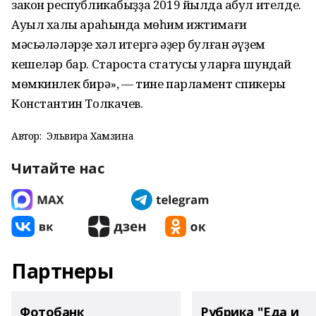
закон республикабыҙҙа 2019 йылда ҡабул ителде.
Ауыл халҡы араһында мөһим ижтимағи
мәсьәләләрҙе хәл итергә әҙер булған әүҙем
кешеләр бар. Староста статусы уларға шундай
мөмкинлек бирә», — тине парламент спикеры
Константин Толкачев.
Автор:
Эльвира Хамзина
Читайте нас
Партнеры
Фотобанк
Рубрика "Еда и