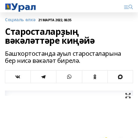
Социаль өлкә
21 МАРТА 2022, 06:35
Старосталарҙың
вәкәләттәре киңәйә
Башҡортостанда ауыл старосталарына
бер нисә вәкәләт бирелә.