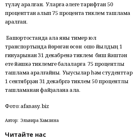
түләү ҡаралған. Уларға әлеге тарифтан 50
проценттан алып 75 процентҡа тиклем ташлама
ҡаралған.
Башҡортостанда ҡала яны тимер юл
транспортында йөрөгән өсөн ошо йылдың 1
ғинуарынан 31 декабренә тиклем биш йәштән
ете йәшкә тиклемге балаларға 75 процентлыҡ
ташлама ҡаралғайны. Уҡыусылар һәм студенттар
1 сентябрҙән 31 декабргә тиклем 50 процентлыҡ
ташламанан файҙалана ала.
Фото: afanasy. biz
Автор:
Эльвира Хамзина
Читайте нас