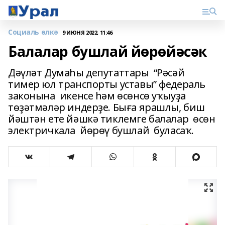
Социаль өлкә
9 ИЮНЯ 2022, 11:46
Балалар бушлай йөрөйәсәк
Дәүләт Думаһы депутаттары “Рәсәй
тимер юл транспорты уставы” федераль
законына икенсе һәм өсөнсө уҡыуҙа
төҙәтмәләр индерҙе. Быға ярашлы, биш
йәштән ете йәшкә тиклемге балалар өсөн
электричкала йөрөү бушлай буласаҡ.