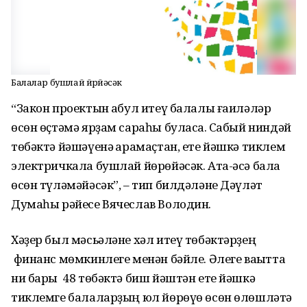
Балалар бушлай йөрөйәсәк
“Закон проектын ҡабул итеү балалы ғаиләләр
өсөн өҫтәмә ярҙам сараһы буласаҡ. Сабый ниндәй
төбәктә йәшәүенә ҡарамаҫтан, ете йәшкә тиклем
электричкала бушлай йөрөйәсәк. Ата-әсә бала
өсөн түләмәйәсәк”, – тип билдәләне Дәүләт
Думаһы рәйесе Вячеслав Володин.
Хәҙер был мәсьәләне хәл итеү төбәктәрҙең
финанс мөмкинлеге менән бәйле. Әлеге ваҡытта
ни бары 48 төбәктә биш йәштән ете йәшкә
тиклемге балаларҙың юл йөрөүө өсөн өлөшләтә