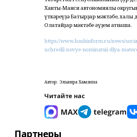
Ханты-Манси автономиялы округын
үткәреүҙә Батырҙар мәктәбе, халыҡ
Олатайҙар мәктәбе әүҙем ҡатнаша.
https://www.bashinform.ru/news/socia
uchredil-novye-nominatsii-dlya-mater
Автор:
Эльвира Хамзина
Читайте нас
Партнеры