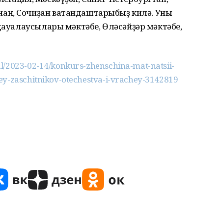
ан, Сочиҙан ватандаштарыбыҙ килә. Уны
 дауалаусылары мәктәбе, Өләсәйҙәр мәктәбе,
l/2023-02-14/konkurs-zhenschina-mat-natsii-
ey-zaschitnikov-otechestva-i-vrachey-3142819