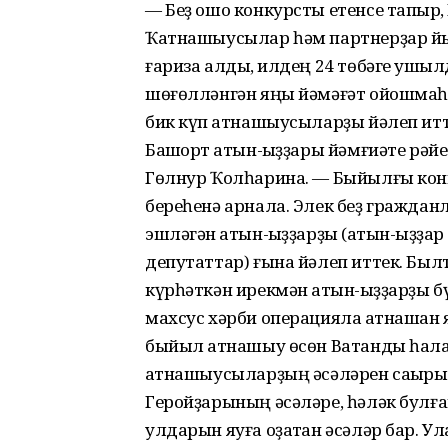
— Беҙ ошо конкурсты етенсе тапҡыр
Ҡатнашыусылар һәм партнерҙар йы
ғариза алдыҡ, илдең 24 төбәге ҡуш
шөғөлләнгән яңы йәмәғәт ойошмаһ
бик күп ҡатнашыусыларҙы йәлеп ит
Башҡорт ҡатын-ҡыҙҙары йәмғиәте р
Гөлнур Ҡолһарина. — Быйылғы конк
береһенә арнала. Элек беҙ граждан
эшләгән ҡатын-ҡыҙҙарҙы (ҡатын-ҡыҙҙ
депутаттар) ғына йәлеп иттек. Был
күрһәткән ирекмән ҡатын-ҡыҙҙарҙы 
махсус хәрби операцияла ҡатнашҡан 
быйыл ҡатнашыу өсөн Ватанды һаҡл
ҡатнашыусыларҙың әсәләрен саҡырыр
Геройҙарының әсәләре, һәләк булға
улдарын яуға оҙатҡан әсәләр бар. У