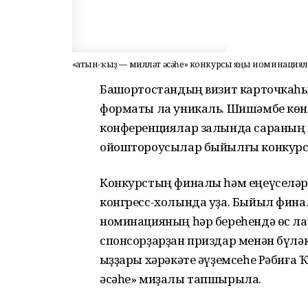
«Ҡатын-ҡыҙ — милләт әсәһе» конкурсы яңы номинация
Башҡортостандың визит карточкаһы
форматы ла уникаль. Шишәмбе кө
конференциялар залында сараның 
ойоштороусылар быйылғы конкурст
Конкурстың финалы һәм еңеүселәрҙ
конгресс-холында уҙа. Быйыл фина
номинацияның һәр береһендә өс ла
спонсорҙарҙан приздар менән бүләк
ҡыҙҙары хәрәкәте әүҙемсеһе Рәбиға
әсәһе» миҙалы тапшырыла.