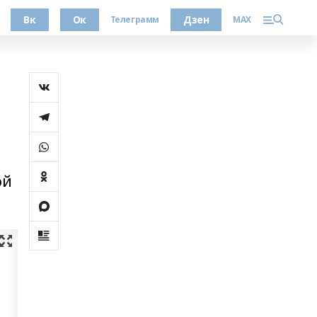
Вк
Ок
Дзен
Телеграмм
MAX
әй