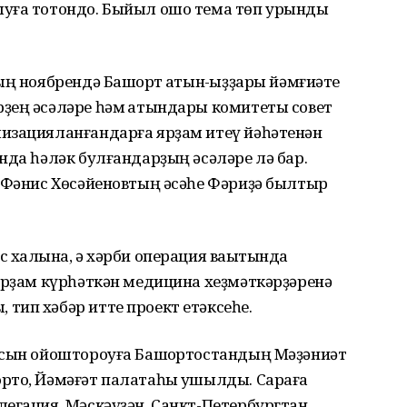
ыуға тотондо. Быйыл ошо тема төп урынды
ң ноябрендә Башҡорт ҡатын-ҡыҙҙары йәмғиәте
ҙең әсәләре һәм ҡатындары комитеты совет
изацияланғандарға ярҙам итеү йәһәтенән
нда һәләк булғандарҙың әсәләре лә бар.
р Фәнис Хөсәйеновтың әсәһе Фәриҙә былтыр
 халҡына, ә хәрби операция ваҡытында
ярҙам күрһәткән медицина хеҙмәткәрҙәренә
тип хәбәр итте проект етәксеһе.
рсын ойоштороуға Башҡортостандың Мәҙәниәт
рто, Йәмәғәт палатаһы ҡушылды. Сараға
егация, Мәскәүҙән, Санкт-Петербургтан,