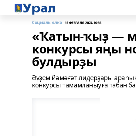
Социаль өлкә
15 ФЕВРАЛЯ 2023, 10:36
«Ҡатын-ҡыҙ — м
конкурсы яңы 
булдырҙы
Әүҙем йәмәғәт лидерҙары араһын
конкурсы тамамланыуға табан ба