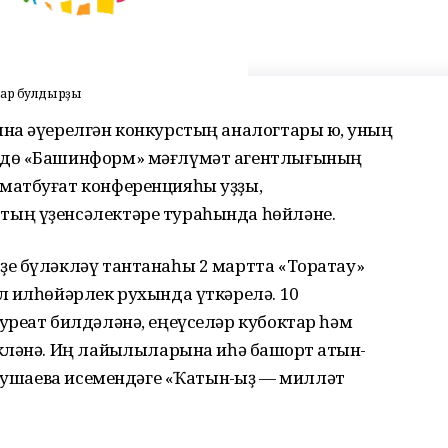
лар булдырҙы
на әүерелгән конкурстың аналогтары юҡ, уның
ндө «Башинформ» мәғлүмәт агентлығының
матбуғат конференцияһы уҙҙы,
ың үҙенсәлектәре тураһында һөйләне.
е бүләкләү тантанаһы 2 мартта «Торатау»
л илһөйәрлек рухында үткәрелә. 10
уреат билдәләнә, еңеүселәр кубоктар һәм
ләнә. Иң лайыҡлыларына иһә башҡорт ҡатын-
 Ҡушаева исемендәге «Ҡатын-ҡыҙ — милләт