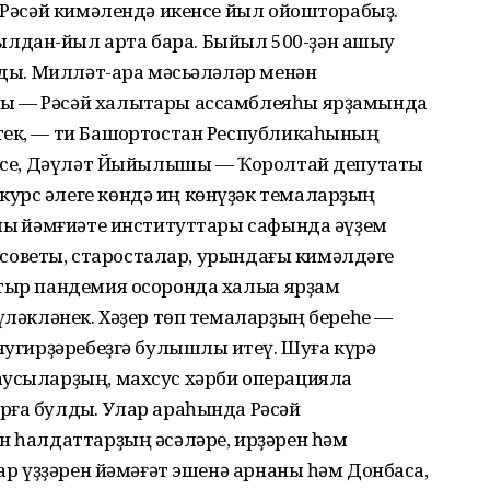
, Рәсәй кимәлендә икенсе йыл ойошторабыҙ.
лдан-йыл арта бара. Быйыл 500-ҙән ашыу
ылды. Милләт-ара мәсьәләләр менән
ы — Рәсәй халыҡтары ассамблеяһы ярҙамында
тек, — ти Башҡортостан Республикаһының
әйесе, Дәүләт Йыйылышы — Ҡоролтай депутаты
урс әлеге көндә иң көнүҙәк темаларҙың
лыҡ йәмғиәте институттары сафында әүҙем
ар советы, старосталар, урындағы кимәлдәге
тыр пандемия осоронда халыҡҡа ярҙам
бүләкләнек. Хәҙер төп темаларҙың береһе —
яугирҙәребеҙгә булышлыҡ итеү. Шуға күрә
аусыларҙың, махсус хәрби операцияла
ға булдыҡ. Улар араһында Рәсәй
н һалдаттарҙың әсәләре, ирҙәрен һәм
лар үҙҙәрен йәмәғәт эшенә арнаны һәм Донбасҡа,