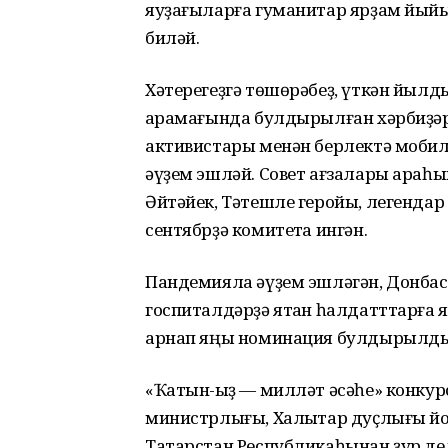
яуҙағыларға гуманитар ярҙам йый
биләй.
Хәтерегеҙгә төшөрәбеҙ, үткән йылды
ҡарамағында булдырылған хәрбиҙәр
активистары менән берлектә мобил
әүҙем эшләй. Совет ағзалары араһы
Әйтәйек, Тәтешле геройы, легенда
сентябрҙә комитетҡа ингән.
Пандемияла әүҙем эшләгән, Донбасс
госпиталдәрҙә ятҡан һалдатттарға 
арнап яңы номинация булдырылды, 
«Ҡатын-ҡыҙ — милләт әсәһе» конку
министрлығы, Халыҡтар дуҫлығы йо
Татарстан Республикаһынан ҙур дел