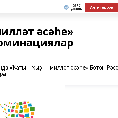
+28 °С
Антитеррор
Дождь
илләт әсәһе»
номинациялар
да «Ҡатын-ҡыҙ — милләт әсәһе» Бөтөн Рәс
ра.