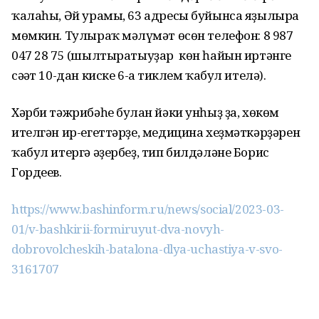
ҡалаһы, Әй урамы, 63 адресы буйынса яҙылырға
мөмкин. Тулыраҡ мәғлүмәт өсөн телефон: 8 987
047 28 75 (шылтыратыуҙар көн һайын иртәнге
сәғәт 10-дан киске 6-ға тиклем ҡабул ителә).
Хәрби тәжрибәһе булған йәки унһыҙ ҙа, хөкөм
ителгән ир-егеттәрҙе, медицина хеҙмәткәрҙәрен
ҡабул итергә әҙербеҙ, тип билдәләне Борис
Гордеев.
https://www.bashinform.ru/news/social/2023-03-
01/v-bashkirii-formiruyut-dva-novyh-
dobrovolcheskih-batalona-dlya-uchastiya-v-svo-
3161707