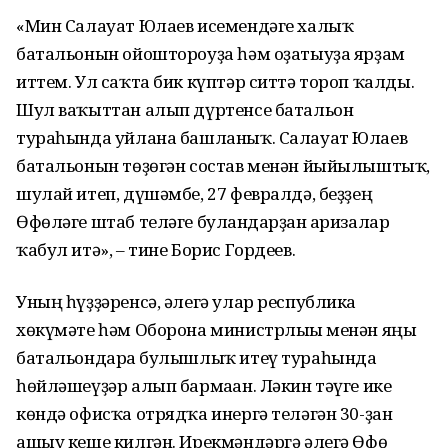
«Мин Салауат Юлаев исемендәге халыҡ
батальонын ойоштороуҙа һәм оҙатыуҙа ярҙам
иттем. Ул саҡта бик күптәр ситтә тороп ҡалды.
Шул ваҡыттан алып дүртенсе батальон
тураһында уйлана башланыҡ. Салауат Юлаев
батальонын төҙөгән состав менән йыйылыштыҡ,
шулай итеп, дүшәмбе, 27 февралдә, беҙҙең
Өфөләге штаб теләге булғандарҙан ғаризалар
ҡабул итә», – тине Борис Гордеев.
Уның һүҙҙәренсә, әлегә улар республика
хөкүмәте һәм Оборона министрлығы менән яңы
батальондарға булышлыҡ итеү тураһында
һөйләшеүҙәр алып бармаған. Ләкин тәүге ике
көндә офисҡа отрядҡа инергә теләгән 30-ҙан
ашыу кеше килгән. Ирекмәндәргә әлегә Өфө