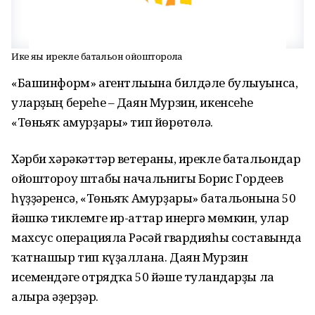
Ике яңы ирекле батальон ойошторола
«Башинформ» агентлығына билдәле булыуынса,
уларҙың береһе – Даян Мурзин, икенсеһе
«Төньяҡ амурҙары» тип йөрөтөлә.
Хәрби хәрәкәттәр ветераны, ирекле батальондар
ойоштороу штабы начальнигы Борис Гордеев
һүҙҙәренсә, «Төньяҡ Амурҙары» батальонына 50
йәшкә тиклемге ир-аттар инергә мөмкин, улар
махсус операцияла Рәсәй гвардияһы составында
ҡатнашыр тип күҙаллана. Даян Мурзин
исемендәге отрядҡа 50 йәше тулғандарҙы ла
алырға әҙерҙәр.