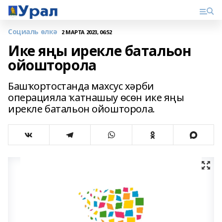
Социаль өлкә
2 МАРТА 2023, 06:52
Ике яңы ирекле батальон
ойошторола
Башҡортостанда махсус хәрби
операцияла ҡатнашыу өсөн ике яңы
ирекле батальон ойошторола.