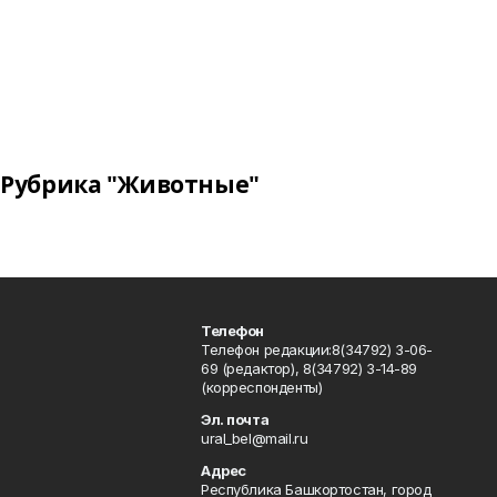
Рубрика "Животные"
Телефон
Телефон редакции:8(34792) 3-06-
69 (редактор), 8(34792) 3-14-89
(корреспонденты)
Эл. почта
ural_bel@mail.ru
Адрес
Республика Башкортостан, город