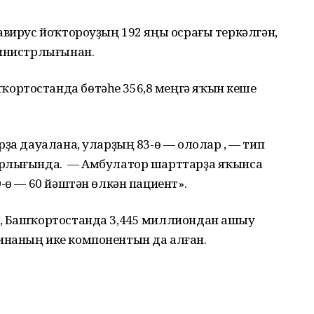
авирус йоҡтороуҙың 192 яңы осрағы теркәлгән,
министрлығынан.
ортостанда бөтәһе 356,8 меңгә яҡын кеше
рҙа дауалана, уларҙың 83-ө — ололар , — тип
трлығында. — Амбулатор шарттарҙа яҡынса
-ө — 60 йәштән өлкән пациент».
ә, Башҡортостанда 3,445 миллиондан ашыу
инаның ике компонентын да алған.