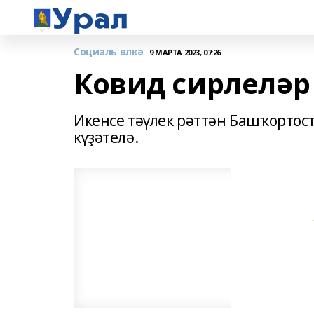
Социаль өлкә
9 МАРТА 2023, 07:26
Ковид сирлеләр
Икенсе тәүлек рәттән Башҡорто
күҙәтелә.