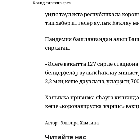
Ковид сирлеләр арта
Һуңғы тәүлектә республикала корон
тип хәбәр иттеләр Һаулыҡ һаҡлау 
Пандемия башланғандан алып Башҡ
сирләгән.
«Әлеге ваҡытта 127 сирле стациона
белдерҙеләр Һаулыҡ һаҡлау минис
2,2 мең кеше дауалана, уларҙың 700
Халыҡҡа прививка яһауға килгәнд
кеше «коронавирусҡа ҡаршы» вакц
Автор:
Эльвира Хамзина
Читайте нас