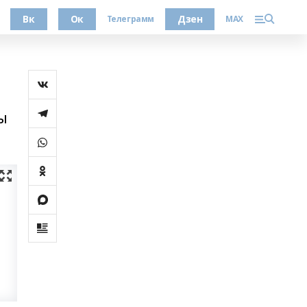
Вк
Ок
Дзен
Телеграмм
MAX
ы