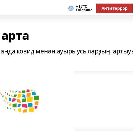
+17 °С
Антитеррор
Облачно
 арта
станда ковид менән ауырыусыларҙың артыу