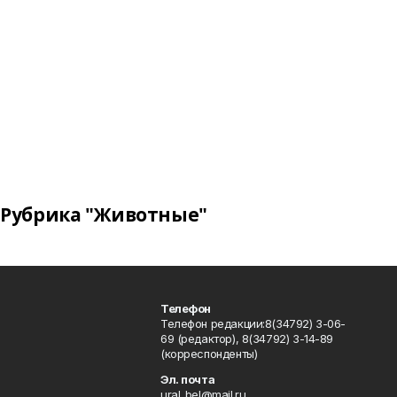
Рубрика "Животные"
Телефон
Телефон редакции:8(34792) 3-06-
69 (редактор), 8(34792) 3-14-89
(корреспонденты)
Эл. почта
ural_bel@mail.ru