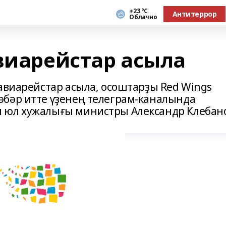
+23 °С
Антитеррор
Облачно
авиарейстар асыла
авиарейстар асыла, осоштарҙы Red Wings
бәр итте үҙенең телеграм-каналында
 юл хужалығы министры Александр Клебан