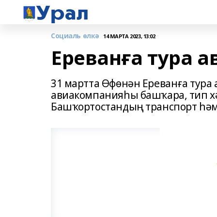
Социаль өлкә
14 МАРТА 2023, 13:02
Ереванға тура 
31 мартта Өфөнән Ереванға тура 
авиакомпанияһы башҡара, тип хә
Башҡортостандың транспорт һәм