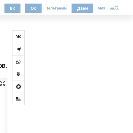
Вк
Ок
Дзен
Телеграмм
MAX
ов.