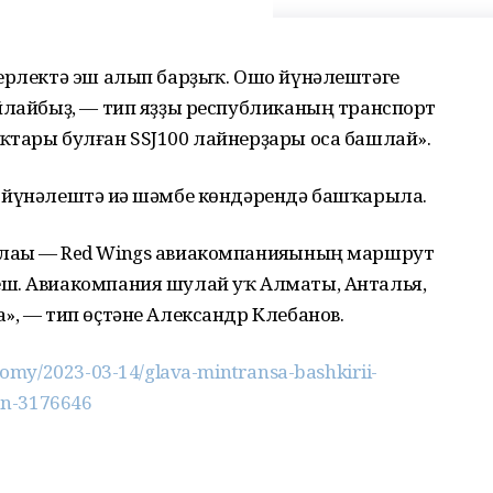
берлектә эш алып барҙыҡ. Ошо йүнәлештәге
уйлайбыҙ, — тип яҙҙы республиканың транспорт
ҡтары булған SSJ100 лайнерҙары оса башлай».
 йүнәлештә иһә шәмбе көндәрендә башҡарыла.
лаһы — Red Wings авиакомпанияһының маршрут
ш. Авиакомпания шулай уҡ Алматы, Анталья,
», — тип өҫтәне Александр Клебанов.
omy/2023-03-14/glava-mintransa-bashkirii-
an-3176646