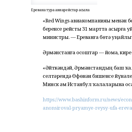
Ереванға тура авиарейстар асыла
«Red Wings авиакомпанияһы менән 
беренсе рейсты 31 мартта асырға 
министры. — Ереванға бөтә уңайлы
Әрмәнстанға осоштар — йома, кире
«Әйткәндәй, Әрмәнстандың баш ҡа
селтәрендә Өфөнән бишенсе йүнәле
Минск һәм Истанбул ҡалаларына оса
https://www.bashinform.ru/news/econ
anonsiroval-pryamye-reysy-ufa-erev