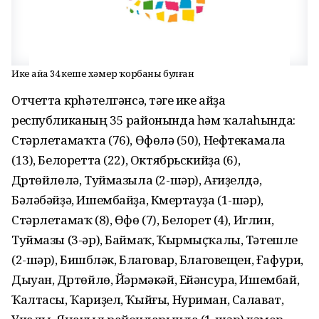
Ике айҙа 34 кеше хәмер ҡорбаны булған
Отчетта күрһәтелгәнсә, тәүге ике айҙа
республиканың 35 районында һәм ҡалаһында:
Стәрлетамаҡта (76), Өфөлә (50), Нефтекамала
(13), Белоретта (22), Октябрьскийҙа (6),
Дүртөйлөлә, Туймазыла (2-шәр), Ағиҙелдә,
Бәләбәйҙә, Ишембайҙа, Күмертауҙа (1-шәр),
Стәрлетамаҡ (8), Өфө (7), Белорет (4), Иглин,
Туймазы (3-әр), Баймаҡ, Ҡырмыҫҡалы, Тәтешле
(2-шәр), Бишбүләк, Благовар, Благовещен, Ғафури,
Дыуан, Дүртөйлө, Йәрмәкәй, Ейәнсура, Ишембай,
Ҡалтасы, Ҡариҙел, Ҡыйғы, Нуриман, Салават,