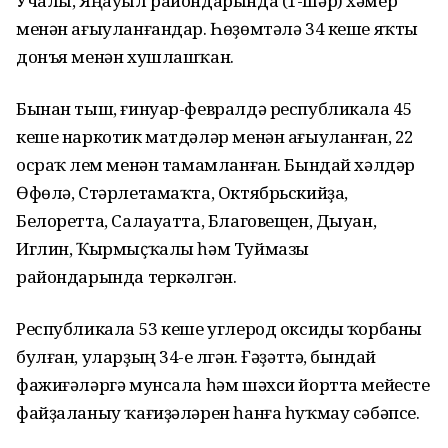
Учалы, Яңауыл райондарында (1-шәр) хәмер
менән ағыуланғандар. Һөҙөмтәлә 34 кеше яҡты
донъя менән хушлашҡан.
Бынан тыш, ғинуар-февралдә республикала 45
кеше наркотик матдәләр менән ағыуланған, 22
осраҡ үлем менән тамамланған. Бындай хәлдәр
Өфөлә, Стәрлетамаҡта, Октябрьскийҙа,
Белоретта, Салауатта, Благовещен, Дыуан,
Иглин, Ҡырмыҫҡалы һәм Туймазы
райондарында теркәлгән.
Республикала 53 кеше углерод оксиды ҡорбаны
булған, уларҙың 34-е үлгән. Ғәҙәттә, бындай
фажиғәләргә мунсала һәм шәхси йортта мейесте
файҙаланыу ҡағиҙәләрен һанға һуҡмау сәбәпсе.