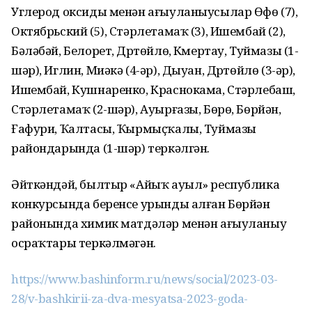
Углерод оксиды менән ағыуланыусылар Өфө (7),
Октябрьский (5), Стәрлетамаҡ (3), Ишембай (2),
Бәләбәй, Белорет, Дүртөйлө, Күмертау, Туймазы (1-
шәр), Иглин, Миәкә (4-әр), Дыуан, Дүртөйлө (3-әр),
Ишембай, Кушнаренко, Краснокама, Стәрлебаш,
Стәрлетамаҡ (2-шәр), Ауырғазы, Бөрө, Бөрйән,
Ғафури, Ҡалтасы, Ҡырмыҫҡалы, Туймазы
райондарында (1-шәр) теркәлгән.
Әйткәндәй, былтыр «Айыҡ ауыл» республика
конкурсында беренсе урынды алған Бөрйән
районында химик матдәләр менән ағыуланыу
осраҡтары теркәлмәгән.
https://www.bashinform.ru/news/social/2023-03-
28/v-bashkirii-za-dva-mesyatsa-2023-goda-