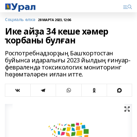
Социаль өлкә
28 МАРТА 2023, 12:06
Ике айҙа 34 кеше хәмер
ҡорбаны булған
Роспотребнадзорҙың Башҡортостан
буйынса идаралығы 2023 йылдың ғинуар-
февралендә токсикологик мониторинг
һөҙөмтәләрен иғлан итте.