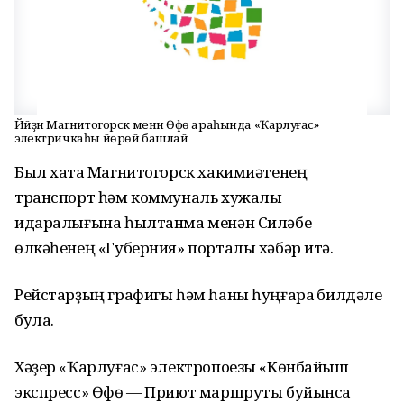
Йәйҙән Магнитогорск менән Өфө араһында «Ҡарлуғас»
электричкаһы йөрөй башлай
Был хаҡта Магнитогорск хакимиәтенең
транспорт һәм коммуналь хужалыҡ
идаралығына һылтанма менән Силәбе
өлкәһенең «Губерния» порталы хәбәр итә.
Рейстарҙың графигы һәм һаны һуңғараҡ билдәле
була.
Хәҙер «Ҡарлуғас» электропоезы «Көнбайыш
экспресс» Өфө — Приют маршруты буйынса