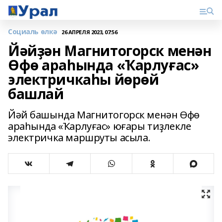
Социаль өлкә
26 АПРЕЛЯ 2023, 07:56
Йәйҙән Магнитогорск менән
Өфө араһында «Ҡарлуғас»
электричкаһы йөрөй
башлай
Йәй башында Магнитогорск менән Өфө
араһында «Ҡарлуғас» юғары тиҙлекле
электричка маршруты асыла.