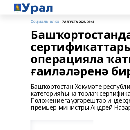
Социаль өлкә
7 АВГУСТА 2023, 06:48
Башҡортостанда
сертификаттары
операцияла ҡа
ғаиләләренә би
Башҡортостан Хөкүмәте республ
категорияһына торлаҡ сертифик
Положениеға үҙгәрештәр индерҙе
премьер-министры Андрей Назар