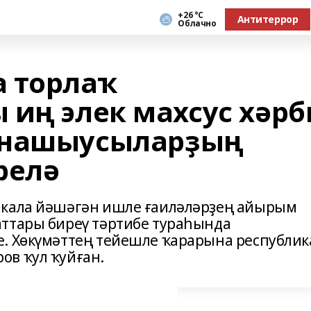
+26 °С
Антитеррор
Облачно
 торлаҡ
 иң элек махсус хәрб
тнашыусыларҙың
релә
икала йәшәгән ишле ғаиләләрҙең айырым
аттары биреү тәртибе тураһында
. Хөкүмәттең тейешле ҡарарына республик
ов ҡул ҡуйған.