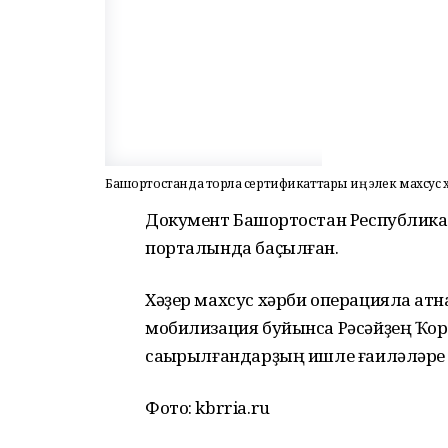
Башҡортостанда торлаҡ сертификаттары иң элек махсус
Документ Башҡортостан Республика
порталында баҫылған.
Хәҙер махсус хәрби операцияла ҡат
мобилизация буйынса Рәсәйҙең Ҡор
саҡырылғандарҙың ишле ғаиләләре л
Фото: kbrria.ru