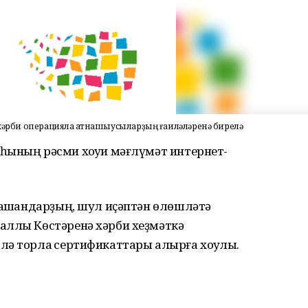
 хәрби операцияла ҡатнашыусыларҙың ғаиләләренә бирелә
һының рәсми хоҡуҡи мәғлүмәт интернет-
нашҡандарҙың, шул иҫәптән өлөшләтә
аллы Көстәренә хәрби хеҙмәткә
ә торлаҡ сертификаттары алырға хоҡуҡлы.