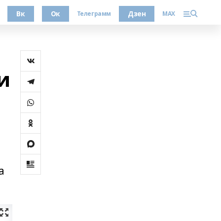
Вк
Ок
Дзен
Телеграмм
MAX
и
а