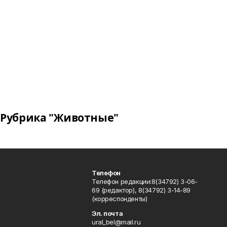
Рубрика "Животные"
Телефон
Телефон редакции:8(34792) 3-06-
69 (редактор), 8(34792) 3-14-89
(корреспонденты)
Эл. почта
ural_bel@mail.ru