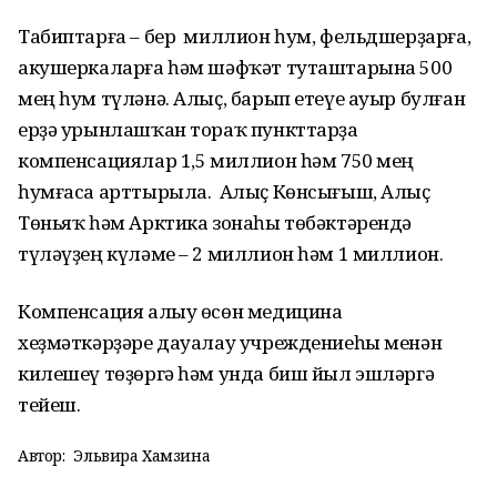
Табиптарға – бер миллион һум, фельдшерҙарға,
акушеркаларға һәм шәфҡәт туташтарына 500
мең һум түләнә. Алыҫ, барып етеүе ауыр булған
ерҙә урынлашҡан тораҡ пункттарҙа
компенсациялар 1,5 миллион һәм 750 мең
һумғаса арттырыла. Алыҫ Көнсығыш, Алыҫ
Төньяҡ һәм Арктика зонаһы төбәктәрендә
түләүҙең күләме – 2 миллион һәм 1 миллион.
Компенсация алыу өсөн медицина
хеҙмәткәрҙәре дауалау учреждениеһы менән
килешеү төҙөргә һәм унда биш йыл эшләргә
тейеш.
Автор:
Эльвира Хамзина