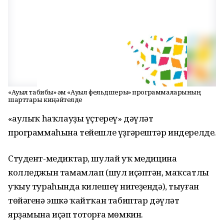
«Ауыл табибы» һәм «Ауыл фельдшеры» программаларының
шарттары киңәйтелде
«Һаулыҡ һаҡлауҙы үҫтереү» дәүләт
программаһына тейешле үҙгәрештәр индерелде.
Студент-медиктар, шулай уҡ медицина
колледжын тамамлап (шул иҫәптән, маҡсатлы
уҡыу тураһында килешеү нигеҙендә), тыуған
төйәгенә эшкә ҡайтҡан табиптар дәүләт
ярҙамына иҫәп тоторға мөмкин.