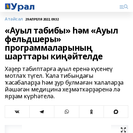
Атайсал
29 АПРЕЛЯ 2022, 09:32
«Ауыл табибы» һәм «Ауыл
фельдшеры»
программаларының
шарттары киңәйтелде
Хәҙер табиптарға ауыл еренә күсенеү
мотлаҡ түгел. Ҡала тибындағы
ҡасабаларҙа һәм ҙур булмаған ҡалаларҙа
йәшәгән медицина хеҙмәткәрҙәренә лә
ярҙам күрһәтелә.