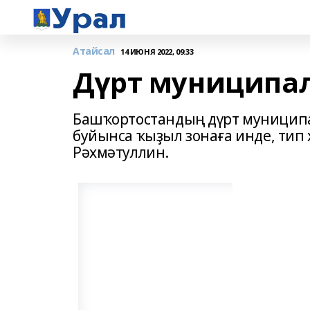
Атайсал
14 ИЮНЯ 2022, 09:33
Дүрт муниципал
Башҡортостандың дүрт муницип
буйынса ҡыҙыл зонаға инде, тип
Рәхмәтуллин.