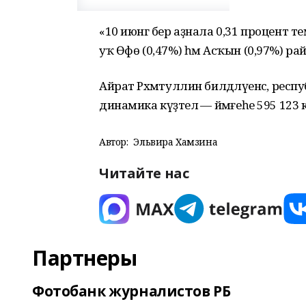
«10 июнгә бер аҙнала 0,31 процент т
уҡ Өфө (0,47%) һәм Асҡын (0,97%) р
Айрат Рәхмәтуллин билдәләүенсә, рес
динамика күҙәтелә — йәмғеһе 595 12
Автор:
Эльвира Хамзина
Читайте нас
Партнеры
Фотобанк журналистов РБ