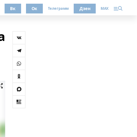
Вк
Ок
Дзен
Телеграмм
MAX
а