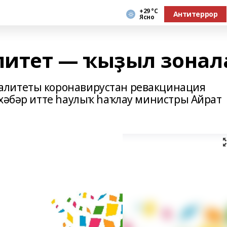
+29 °С
Антитеррор
Ясно
итет — ҡыҙыл зонал
алитеты коронавирустан ревакцинация
 хәбәр итте һаулыҡ һаҡлау министры Айрат