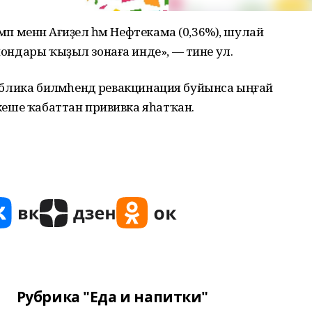
емп менән Ағиҙел һәм Нефтекама (0,36%), шулай
айондары ҡыҙыл зонаға инде», — тине ул.
публика биләмәһендә ревакцинация буйынса ыңғай
3 кеше ҡабаттан прививка яһатҡан.
Рубрика "Еда и напитки"