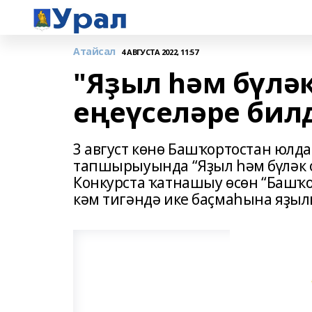
Атайсал
4 АВГУСТА 2022, 11:57
"Яҙыл һәм бүлә
еңеүселәре бил
3 август көнө Башҡортостан юл
тапшырыуында “Яҙыл һәм бүләк 
Конкурста ҡатнашыу өсөн “Башҡ
кәм тигәндә ике баҫмаһына яҙыл