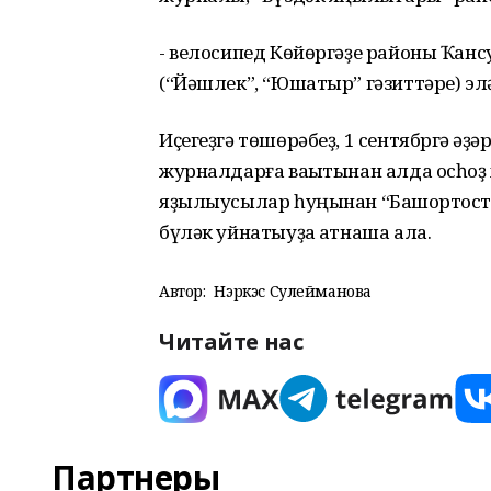
- велосипед Көйөргәҙе районы Ҡан
(“Йәшлек”, “Юшатыр” гәзиттәре) эл
Иҫегеҙгә төшөрәбеҙ, 1 сентябргә ҡә
журналдарға ваҡытынан алда осһоҙ х
яҙылыусылар һуңынан “Башҡортост
бүләк уйнатыуҙа ҡатнаша ала.
Автор:
Нэркэс Сулейманова
Читайте нас
Партнеры