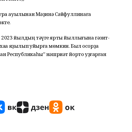
сура ауылынан Мәҙинә Сәйфуллинаға
әкте.
ҙәр 2023 йылдың тәүге ярты йыллығына гәзит-
аҡҡа яҙылып ҡуйырға мөмкин. Был осорҙа
ан Республикаһы” нәшриәт йорто уҙғарған