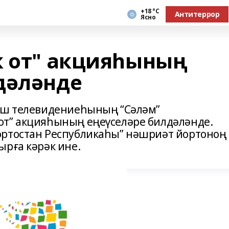
+18 °С
Антитеррор
Ясно
к от" акцияһының
дәләнде
даш телевидениеһының “Сәләм”
от” акцияһының еңеүселәре билдәләнде.
ортостан Республикаһы” нәшриәт йортоноң
ырға кәрәк ине.