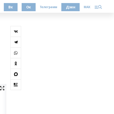
Вк
Ок
Дзен
Телеграмм
MAX