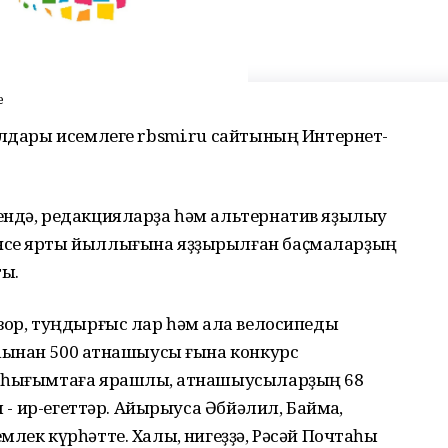
е
алдары исемлеге rbsmi.ru сайтының Интернет-
ендә, редакцияларҙа һәм альтернатив яҙылыу
нсе ярты йыллығына яҙҙырылған баҫмаларҙың
ты.
зор, туңдырғыс лар һәм ҡала велосипеды
һынан 500 ҡатнашыусы ғына конкурс
к һығымтаға ярашлы, ҡатнашыусыларҙың 68
ы - ир-егеттәр. Айырыуса Әбйәлил, Баймаҡ,
лек күрһәтте. Халыҡ, нигеҙҙә, Рәсәй Почтаһы