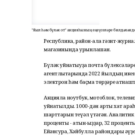
"Яҙыл һәм бүләк от" акцияһының еңеүселәре билдәләнд
Республика, район-ҡала гәзит-журн
магазинында урынлашҡан.
Бүләк уйнатыуҙа почта бүлексәләр
агентлыҡтарында 2022 йылдың ике
электрон һәм баҫма төрҙәре ҡатнаш
Акцияла ноутбук, мотоблок, телеви
уйнатылды. 1000-дән артыҡ хат ара
шарттарын теүәл үтәгән. Аналити
проценты - ҡатын-ҡыҙҙар, 32 процент
Ейәнсура, Хәйбулла райондары әүҙем