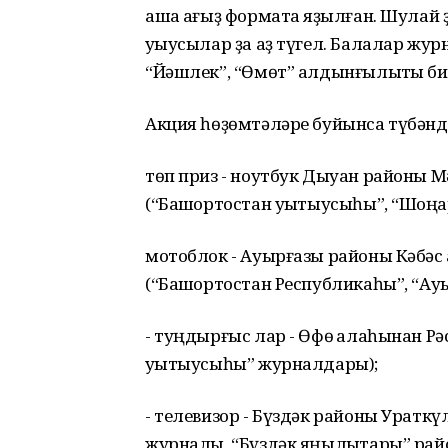
аша ҡағыҙ форматҡа яҙылған. Шулай
уҡыусылар ҙа аҙ түгел. Балалар жу
“Йәшлек”, “Өмөт” алдынғылыҡты би
Акция һөҙөмтәләре буйынса түбәнд
төп приз - ноутбук Дыуан районы 
(“Башҡортостан уҡытыусыһы”, “Шоңҡ
мотоблок - Ауырғазы районы Кәбә
(“Башҡортостан Республикаһы”, “Ауы
- туңдырғыс лар - Өфө ҡалаһынан Рәс
уҡытыусыһы” журналдары);
- телевизор - Бүздәк районы Уратк
журналы, “Бүздәк яңылыҡтары” райо