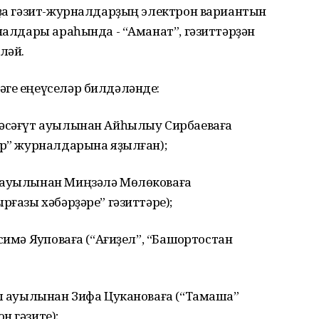
 ҙа гәзит-журналдарҙың электрон вариантын
рналдары араһында - “Аманат”, гәзиттәрҙән
ләй.
әге еңеүселәр билдәләнде:
Мәсәғүт ауылынан Айһылыу Сирбаеваға
ар” журналдарына яҙылған);
с ауылынан Миңзәлә Мөлөковаға
рғазы хәбәрҙәре” гәзиттәре);
имә Яҡуповаға (“Ағиҙел”, “Башҡортостан
үл ауылынан Зифа Цукановаға (“Тамаша”
н гәзите);