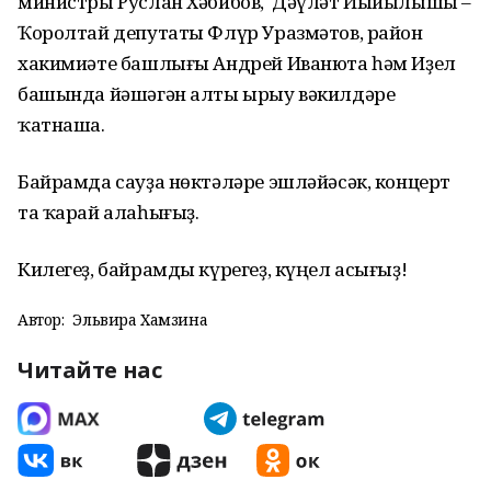
министры Руслан Хәбибов, Дәүләт Йыйылышы –
Ҡоролтай депутаты Флүр Уразмәтов, район
хакимиәте башлығы Андрей Иванюта һәм Иҙел
башында йәшәгән алты ырыу вәкилдәре
ҡатнаша.
Байрамда сауҙа нөктәләре эшләйәсәк, концерт
та ҡарай алаһығыҙ.
Килегеҙ, байрамды күрегеҙ, күңел асығыҙ!
Автор:
Эльвира Хамзина
Читайте нас