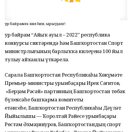
Ҙур байрамға кил һин, ырыуҙаш!
Ҙур байрам “Айыҡ ауыл – 2022” республика
конкурсы сиктәрендә һәм Башҡортостан Спорт
министрлығының барлыҡҡа килеүенә 100 йыл
тулыу айҡанлы үткәрелә.
Сарала Башҡортостан Республикаһы Хөкүмәте
Премьер-министры урынбаҫары Ирек Сәғитов,
«Берҙәм Рәсәй» партияның Башҡортостан төбәк
бүлексәһе башҡарма комитеты
етәксеһе, Башҡортостан Республикаһы Дәүләт
Йыйылышы — Ҡоролтай Рәйесе урынбаҫары
Рөстәм Әхмәҙинуров, Башҡортостандың спорт