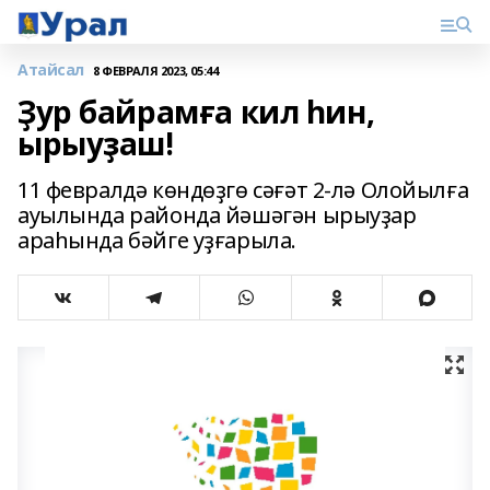
Атайсал
8 ФЕВРАЛЯ 2023, 05:44
Ҙур байрамға кил һин,
ырыуҙаш!
11 февралдә көндөҙгө сәғәт 2-лә Олойылға
ауылында районда йәшәгән ырыуҙар
араһында бәйге уҙғарыла.