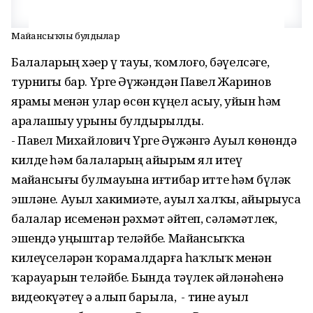
Майҙансыҡлы булдылар
Балаларҙың хәҙер үҙ тауы, ҡомлоғо, бәүелсәге,
турнигы бар. Үрге Әүжәндән Павел Жаринов
ярҙамы менән улар өсөн күңел асыу, уйын һәм
аралашыу урыны булдырылды.
- Павел Михайлович Үрге Әүжәнгә Ауыл көнөндә
килде һәм балаларҙың айырым ял итеү
майҙансығы булмауына иғтибар итте һәм бүләк
эшләне. Ауыл хакимиәте, ауыл халҡы, айырыуса
балалар исеменән рәхмәт әйтеп, сәләмәтлек,
эшендә уңыштар теләйбеҙ. Майҙансыҡҡа
килеүселәрҙән ҡорамалдарға һаҡлыҡ менән
ҡарауҙарын теләйбеҙ. Бында тәүлек әйләнәһенә
видеокүҙәтеү ҙә алып барыла, - тине ауыл