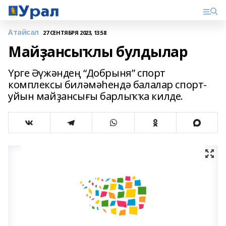
Атайсал
27 СЕНТЯБРЯ 2023, 13:58
Майҙансыҡлы булдылар
Үрге Әүжәндең “Добрыня” спорт
комплексы биләмәһендә балалар спорт-
уйын майҙансығы барлыҡҡа килде.