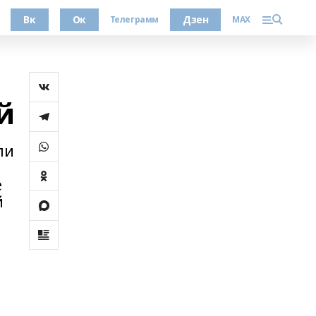
Вк
Ок
Дзен
Телеграмм
MAX
й
ли
е
й