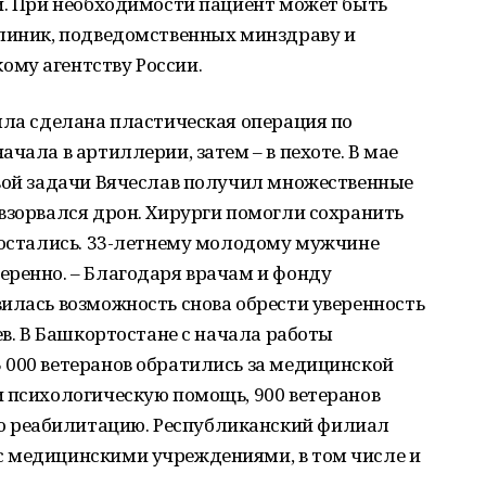
й. При необходимости пациент может быть
клиник, подведомственных минздраву и
му агентству России.
ыла сделана пластическая операция по
чала в артиллерии, затем – в пехоте. В мае
евой задачи Вячеслав получил множественные
взорвался дрон. Хирурги помогли сохранить
е остались. 33-летнему молодому мужчине
еренно. – Благодаря врачам и фонду
илась возможность снова обрести уверенность
ев. В Башкортостане с начала работы
 000 ветеранов обратились за медицинской
и психологическую помощь, 900 ветеранов
 реабилитацию. Республиканский филиал
 медицинскими учреждениями, в том числе и