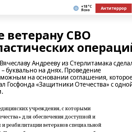
+18 °С
Антитеррор
Ясно
е ветерану СВО
ластических операци
ячеславу Андрееву из Стерлитамака сдела
ю – буквально на днях. Проведение
зможным на основании соглашения, которо
л Госфонда «Защитники Отечества» с одно
.
едицинских учреждения, с которыми
чества» для обеспечения доступной и
 и реабилитации ветеранов специальной