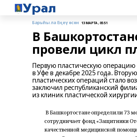
Барыһы ла Еңеү өсөн
13 МАРТА , 05:51
В Башкортостан
провели цикл п
Первую пластическую операцию В
в Уфе в декабре 2025 года. Втору
пластических операций стало во
заключил республиканский филиа
из клиник пластической хирургии
В Башкортостане определили 73 м
сотрудничает фонд «Защитники Оте
качественной медицинской помощи