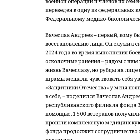
военной операции и членов их семе
переведен в одну из федеральных 
Федеральному медико-биологическо
Вячеслав Андреев – первый, кому б
восстановлению лица. Он служил сна
2024 года во время выполнения бо
осколочные ранения – рядом с ним 
жизнь Вячеславу, но рубцы на лиц
шрамы мешали чувствовать себя ув
«Защитники Отечества» у меня появ
в себе, – поделился Вячеслав Андре
республиканского филиала фонда 3
помощью, 1 500 ветеранов получил
прошли комплексную медицинскую
фонда продолжит сотрудничество с
частными.