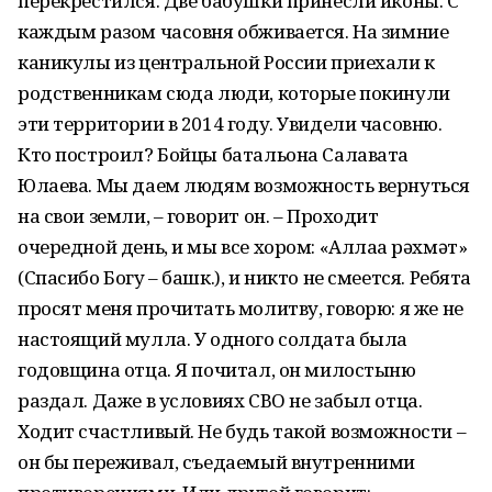
перекрестился. Две бабушки принесли иконы. С
каждым разом часовня обживается. На зимние
каникулы из центральной России приехали к
родственникам сюда люди, которые покинули
эти территории в 2014 году. Увидели часовню.
Кто построил? Бойцы батальона Салавата
Юлаева. Мы даем людям возможность вернуться
на свои земли, – говорит он. – Проходит
очередной день, и мы все хором: «Аллаға рәхмәт»
(Спасибо Богу – башк.), и никто не смеется. Ребята
просят меня прочитать молитву, говорю: я же не
настоящий мулла. У одного солдата была
годовщина отца. Я почитал, он милостыню
раздал. Даже в условиях СВО не забыл отца.
Ходит счастливый. Не будь такой возможности –
он бы переживал, съедаемый внутренними