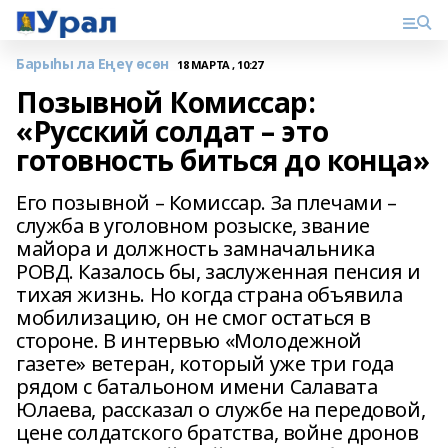
Барыһы ла Еңеү өсөн
18 МАРТА , 10:27
Позывной Комиссар:
«Русский солдат – это
готовность биться до конца»
Его позывной – Комиссар. За плечами –
служба в уголовном розыске, звание
майора и должность замначальника
РОВД. Казалось бы, заслуженная пенсия и
тихая жизнь. Но когда страна объявила
мобилизацию, он не смог остаться в
стороне. В интервью «Молодежной
газете» ветеран, который уже три года
рядом с батальоном имени Салавата
Юлаева, рассказал о службе на передовой,
цене солдатского братства, войне дронов