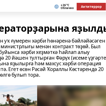
+26 °С
Антитеррор
Облачно
ператорҙарына яҙылд
ан уҡ ғүмерен хәрби һөнәренә бәйләйәсәген
а министрлығы менән контракт төҙөй. Был
 буйынса хәрби хеҙмәткә һайлап алыу
ә 20 йәшен тултырған Фәрүх (исеме үҙгәрт
ына яҙылырға һәм махсус хәрби операция
тә. Егет өсөн Рәсәй Ҡораллы Көстәрендә 20
өлгө булып тора.