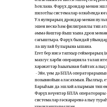
һоҡлана. Фәрүх дрондар менән эшл
пилотһыҙ системалар өлкәһендә юға
Ул яугирҙарҙың дрондар менән пуль
эшен нескә һәм филигранлы тип ата
әммә йәштәр йыш ҡына дрон менән
сағыштыра. Фәрүх бындай уйындарҙ
ла шулай булырына ышана.
Егет бер нисә тапҡыр геймерҙарҙың
махсус хәрби операцияла талап ите
хәрәкәттәр һыҙығынан байтаҡ алыҫ
- Эйе, үҙем дә БПЛА операторҙарының
позывнойын аласаҡмын. Йылғыр, ете
Барыһын да эшләй алырмын тип өмө
Фәрүх кеүектәр БПЛА операторҙары
системалар ғәскәрҙәренә алыу тур
урынлаштырылған.