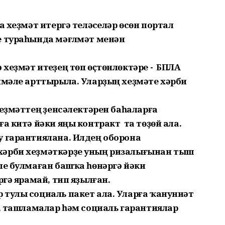
а хеҙмәт итергә теләүселәр өсөн портал
е тураһында мәғлүмәт менән
хеҙмәт итеүҙең төп өҫтөнлөктәре - БПЛА
кимәле арттырыла. Уларҙың хеҙмәте хәрби
хеҙмәттең үҙенсәлектәрен баһаларға
а китә йәки яңы контракт та төҙөй ала.
у гарантиялана. Илдең оборона
хәрби хеҙмәткәрҙе уның ризалығынан тыш
ле булмаған башҡа һөнәргә йәки
ргә ярамай, тип яҙылған.
 тулы социаль пакет ала. Уларға ҡануниәт
р, ташламалар һәм социаль гарантиялар