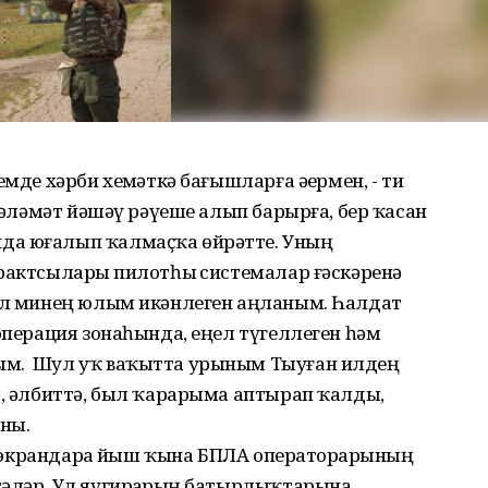
мде хәрби хеҙмәткә бағышларға әҙермен, - ти
 сәләмәт йәшәү рәүеше алып барырға, бер ҡасан
да юғалып ҡалмаҫҡа өйрәтте. Уның
рактсыларҙы пилотһыҙ системалар ғәскәренә
был минең юлым икәнлеген аңланым. Һалдат
 операция зонаһында, еңел түгеллеген һәм
ым. Шул уҡ ваҡытта урыным Тыуған илдең
м, әлбиттә, был ҡарарыма аптырап ҡалды,
аны.
әр экрандарҙа йыш ҡына БПЛА операторҙарының
тәләр. Ул яугирҙарҙың батырлыҡтарына