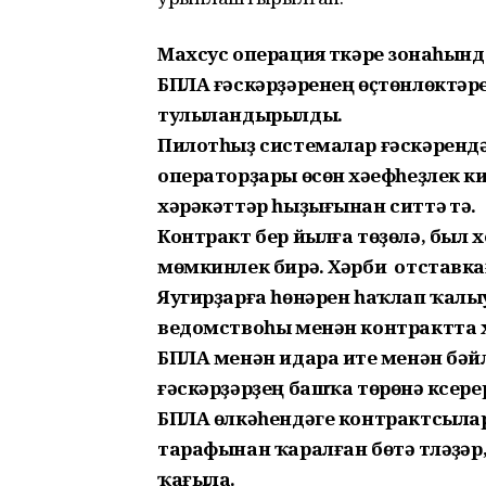
Махсус операция үткәреү зонаһынд
БПЛА ғәскәрҙәренең өҫтөнлөктәр
тулыландырылды.
Пилотһыҙ системалар ғәскәрендә 
операторҙары өсөн хәүефһеҙлек 
хәрәкәттәр һыҙығынан ситтә үтә.
Контракт бер йылға төҙөлә, был 
мөмкинлек бирә. Хәрби отставкағ
Яугирҙарға һөнәрен һаҡлап ҡалы
ведомствоһы менән контрактта 
БПЛА менән идара итеү менән бәй
ғәскәрҙәрҙең башҡа төрөнә күсере
БПЛА өлкәһендәге контрактсылар
тарафынан ҡаралған бөтә түләүҙә
ҡағыла.