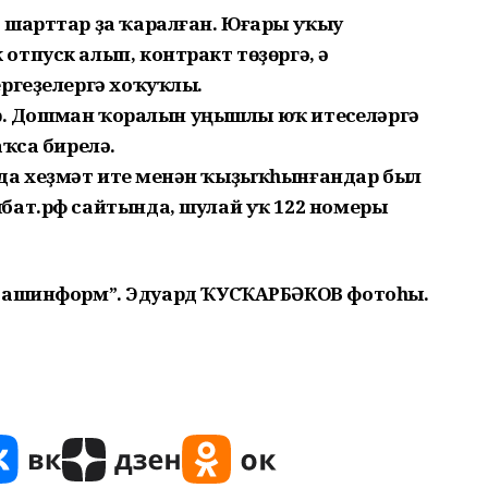
 шарттар ҙа ҡаралған. Юғары уҡыу
тпуск алып, контракт төҙөргә, ә
ергеҙелергә хоҡуҡлы.
бар. Дошман ҡоралын уңышлы юҡ итеүселәргә
аҡса бирелә.
а хеҙмәт итеү менән ҡыҙыҡһынғандар был
бат.рф сайтында, шулай уҡ 122 номеры
Башинформ”. Эдуард ҠУСҠАРБӘКОВ фотоһы.