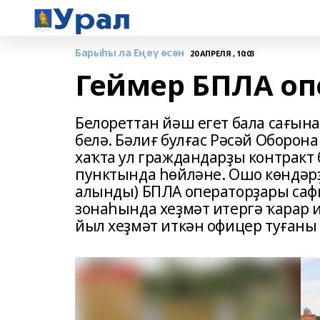
Барыһы ла Еңеү өсөн
20 АПРЕЛЯ , 10:03
Геймер БПЛА о
Белореттан йәш егет бала сағын
белә. Бәлиғ булғас Рәсәй Оборон
хаҡта ул граждандарҙы контракт
пунктында һөйләне. Ошо көндәрҙ
алынды) БПЛА операторҙары саф
зонаһында хеҙмәт итергә ҡарар и
йыл хеҙмәт иткән офицер туғаны 