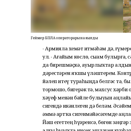
Геймер БПЛА операторҙарына яҙылды
- Армияла хеҙмәт итмәһәм дә, ғүмере
ул. - Ағайым көслө, сыҙам булырға,
да бирешмәҫкә, ауырлыҡтар алдын
дәрестәрен яҡшы үҙләштерҙем. Конт
йәлеп итеү тураһында белгәс тә, 
тормошо, бигерәк тә, махсус хәрби
хәүеф менән бәйле булыуын аңлай
сигендә икәнлеген дә беләм. Әсәйе
әммә артҡа сигенмәйәсәгемде аңл
Йәш егеттең һүҙҙәренсә, бөгөн зәңг
алғы һыҙыҡта нисек эшләүен күрһә