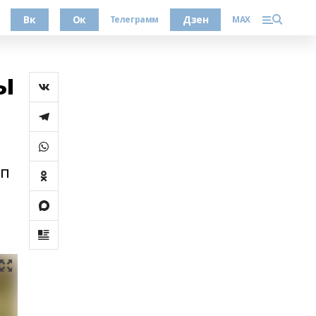
Вк
Ок
Дзен
Телеграмм
MAX
ы
еп