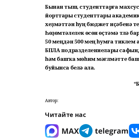
Бынан тыш, студенттарға махсус
йорттары студенттары академик о
хеҙмәттән һуң бюджет иҫәбенә т
Һөҙөмтәлелек өсөн өҫтәмә түләү 
50 меңдән 500 мең һумға тиклем 
БПЛА подразделениелары сафынд
һәм башҡа мөһим мәғлүмәтте баш
буйынса белә ала.
“
Автор:
Читайте нас