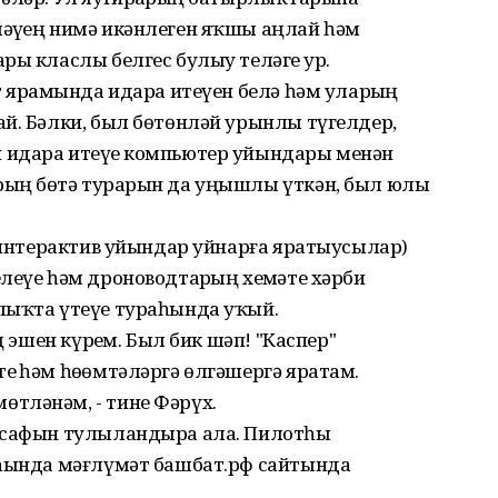
әүҙең нимә икәнлеген яҡшы аңлай һәм
ры класлы белгес булыу теләге ҙур.
т ярҙамында идара итеүен белә һәм уларҙың
й. Бәлки, был бөтөнләй урынлы түгелдер,
 идара итеүҙе компьютер уйындары менән
ың бөтә турҙарын да уңышлы үткән, был юлы
 (интерактив уйындар уйнарға яратыусылар)
леүе һәм дроноводтарҙың хеҙмәте хәрби
лыҡта үтеүе тураһында уҡый.
 эшен күрҙем. Был бик шәп! "Каспер"
ҙ һәм һөҙөмтәләргә өлгәшергә яратам.
тләнәм, - тине Фәрүх.
 сафын тулыландыра ала. Пилотһыҙ
аһында мәғлүмәт башбат.рф сайтында