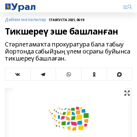
Дөйөм мәҡәләләр
17 АВГУСТА 2021, 06:19
Тикшереү эше башланған
Стәрлетамаҡта прокуратура бала табыу
йортонда сабыйҙың үлем осрағы буйынса
тикшереү башлаған.