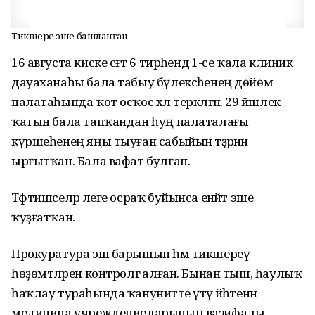
Тикшереү эше башланған
16 августа киске сәғәт 6 тирәһендә 1-се ҡала клиник
дауаханаһы бала табыу бүлексәһенең дөйөм
палатаһында ҡот осҡос хәл теркәлгән. 29 йәшлек
ҡатын бала тапҡандан һуң палаталағы
күршеһенең яңы тыуған сабыйын тәҙрәнән
ырғытҡан. Бала вафат булған.
Тәфтишселәр әлеге осраҡ буйынса енәйәт эше
ҡуҙғатҡан.
Прокуратура эш барышын һәм тикшереү
һөҙөмтәләрен контролгә алған. Бынан тыш, һаулыҡ
һаҡлау тураһында ҡануниәтте үтәү йәһәтенән
медицина учреждениеларының вазифалы