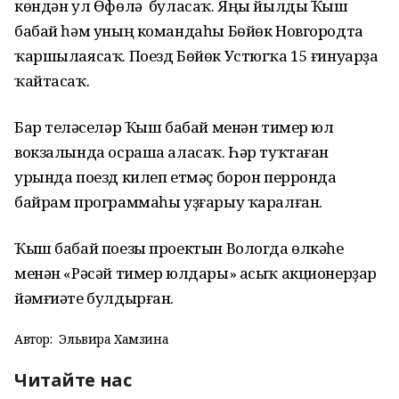
көндән ул Өфөлә буласаҡ. Яңы йылды Ҡыш
бабай һәм уның командаһы Бөйөк Новгородта
ҡаршылаясаҡ. Поезд Бөйөк Устюгҡа 15 ғинуарҙа
ҡайтасаҡ.
Бар теләүселәр Ҡыш бабай менән тимер юл
вокзалында осраша аласаҡ. Һәр туҡтаған
урында поезд килеп етмәҫ борон перронда
байрам программаһы уҙғарыу ҡаралған.
Ҡыш бабай поезы проектын Вологда өлкәһе
менән «Рәсәй тимер юлдары» асыҡ акционерҙар
йәмғиәте булдырған.
Автор:
Эльвира Хамзина
Читайте нас