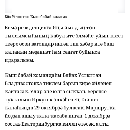
Бөйөк Устюгтан Ҡыш бабай киләсәк
Күсмә резиденцияға Яңы йылдың төп
тылсымсыһының ҡабул итеү бүлмәһе, уйын, квест
үткәреү өсөн вагондар ингән тип хәбәр итә баш
ҡаланың мәҙәниәт һәм сәнғәт буйынса
идаралығы.
Ҡыш бабай командаһы Бөйөк Устюгтан
Владивостокка тиклем барып кире әйләнеп
ҡайтасаҡ. Улар әле юлға сыҡҡан. Беренсе
туҡталыш Иркутск өлкәһенең Тайшет
ҡалаһында 29 октябрҙә буласаҡ. Маршрутҡа
йөҙҙән ашыу ҡала-ҡасаба ингән. 1 декабрҙә
состав Екатеринбургҡа килеп етәсәк, алты