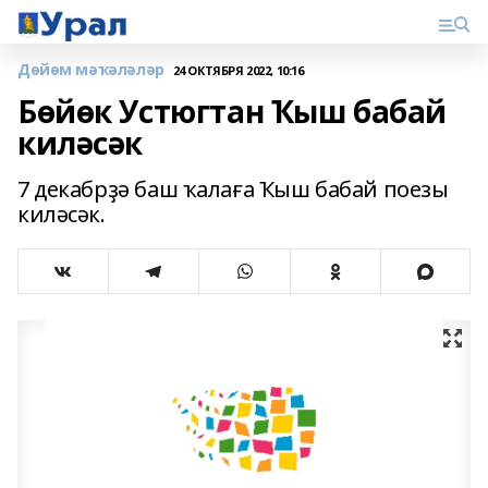
Дөйөм мәҡәләләр
24 ОКТЯБРЯ 2022, 10:16
Бөйөк Устюгтан Ҡыш бабай
киләсәк
7 декабрҙә баш ҡалаға Ҡыш бабай поезы
киләсәк.