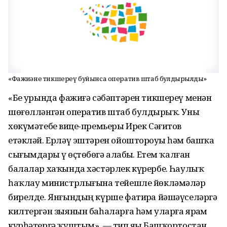
«Фажиғәне тикшереү буйынса оператив штаб булдырылды»
«Беҙ урында фажиғә сәбәптәрен тикшереү менән
шөғөлләнгән оператив штаб булдырҙыҡ. Уны
хөкүмәтебеҙ вице-премьеры Ирек Сәғитов
етәкләй. Ерләү эштәрен ойоштороуҙы һәм башҡа
сығымдарҙы үҙ өҫтөбөҙгә алабыҙ. Етем ҡалған
балалар хаҡында хәстәрлек күрербеҙ. Һаулыҡ
һаҡлау министрлығына тейешле йөкләмәләр
бирелде. Янғындың күрше фатирҙа йәшәүселәргә
килтергән зыянын баһаларға һәм уларға ярҙам
күрһәтергә ҡуштым», — тип яҙҙы Башҡортостан