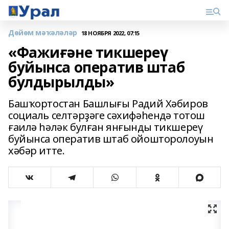
Дөйөм мәҡәләләр
18 НОЯБРЯ 2022, 07:15
«Фажиғәне тикшереү
буйынса оператив штаб
булдырылды»
Башҡортостан Башлығы Радий Хәбиров
социаль селтәрҙәге сәхифәһендә тотош
ғаилә һәләк булған янғынды тикшереү
буйынса оператив штаб ойошторолоуын
хәбәр итте.