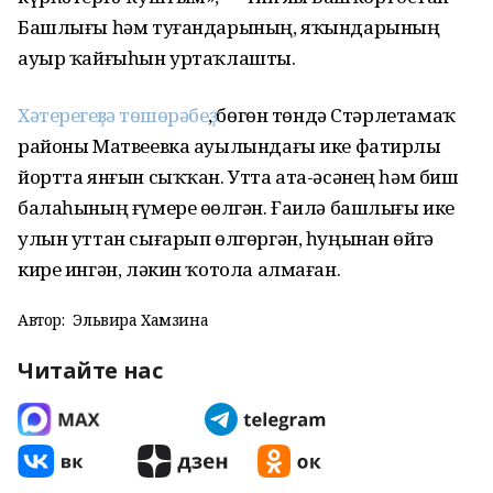
Башлығы һәм туғандарының, яҡындарының
ауыр ҡайғыһын уртаҡлашты.
Хәтерегеҙгә төшөрәбеҙ
, бөгөн төндә Стәрлетамаҡ
районы Матвеевка ауылындағы ике фатирлы
йортта янғын сыҡҡан. Утта ата-әсәнең һәм биш
балаһының ғүмере өҙөлгән. Ғаилә башлығы ике
улын уттан сығарып өлгөргән, һуңынан өйгә
кире ингән, ләкин ҡотола алмаған.
Автор:
Эльвира Хамзина
Читайте нас