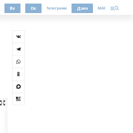
Вк
Ок
Дзен
Телеграмм
MAX