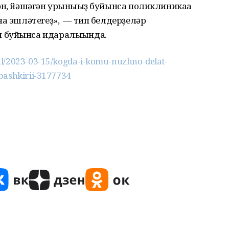
ән, йәшәгән урынығыҙ буйынса поликлиникаға
на эшләтегеҙ», — тип белдерҙеләр
 буйынса идаралығында.
l/2023-03-15/kogda-i-komu-nuzhno-delat-
bashkirii-3177734