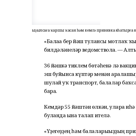
Ҡыҙылсаға ҡаршы ҡасан һәм кемгә прививка яһатырға 
«Балаға бер йәш тулғансы мотлаҡ ҡ
билдәләнеләр ведомствола. — Алты
36 йәшкә тиклем бөтәһенә лә вакци
эш буйынса күптәр менән аралашырғ
шулай уҡ транспорт, балалар баҡс
бара.
Кемдәр 55 йәштән өлкән, уларға иһ
булғанда ғына талап ителә.
«Үҙегеҙҙең һәм балаларығыҙҙың пр