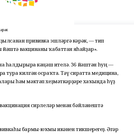
кәрәк
ыҙылсанан прививка эшләргә кәрәк, — тип
 йәштә вакцинаны ҡабаттан яһайҙар».
на һалдырырға кәңәш ителә. 36 йәштән һуң —
а тура килгән осраҡта. Тәү сиратта медицина,
алары һәм мәктәп хеҙмәткәрҙәре хаҡында һүҙ
ә вакцинация сирлеләр менән бәйләнештә
ививкаһы бармы-юҡмы икәнен тикшерегеҙ. Әгәр