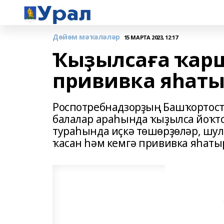
Дөйөм мәҡәләләр
15 МАРТА 2023, 12:17
Ҡыҙылсаға ҡарш
прививка яһаты
Роспотребнадзорҙың Башҡортост
балалар араһында ҡыҙылса йоҡт
тураһында иҫкә төшөрҙөләр, шу
ҡасан һәм кемгә прививка яһаты