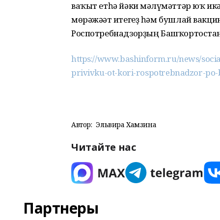
ваҡыт етһә йәки мәғлүмәттәр юҡ ик
мөрәжәғәт итегеҙ һәм бушлай вакци
Роспотребнадзорҙың Башҡортостан
https://www.bashinform.ru/news/socia
privivku-ot-kori-rospotrebnadzor-po-
Автор:
Эльвира Хамзина
Читайте нас
Партнеры