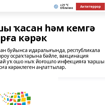
+21 °С
Антитеррор
Облачно
ы ҡасан һәм кемгә
рға кәрәк
ан буйынса идаралығында, республикала
ороу осраҡтарына бәйле, вакцинация
лай уҡ ошо ныҡ йоғошло инфекцияға ҡаршы
рға кәрәклеген аңлаттылар.