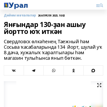
Дөйөм мәҡәләләр
26 АПРЕЛЯ 2023, 10:02
Янғындар 130-ҙан ашыу
йортто юҡ иткән
Свердловск өлкәһенең Таежный һәм
Сосьва ҡасабаларында 134 йорт, шулай уҡ
8 дача, хужалыҡ ҡаралтылары һәм
магазин тулыһынса янып бөткән.