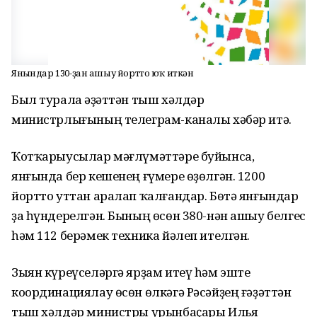
Янғындар 130-ҙан ашыу йортто юҡ иткән
Был турала Ғәҙәттән тыш хәлдәр
министрлығының телеграм-каналы хәбәр итә.
Ҡотҡарыусылар мәғлүмәттәре буйынса,
янғында бер кешенең ғүмере өҙөлгән. 1200
йортто уттан аралап ҡалғандар. Бөтә янғындар
ҙа һүндерелгән. Бының өсөн 380-нән ашыу белгес
һәм 112 берәмек техника йәлеп ителгән.
Зыян күреүселәргә ярҙам итеү һәм эште
координациялау өсөн өлкәгә Рәсәйҙең ғәҙәттән
тыш хәлдәр министры урынбаҫары Илья