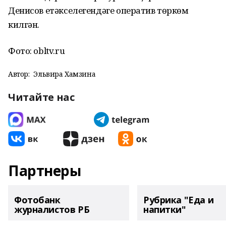
Денисов етәкселегендәге оператив төркөм
килгән.
Фото: obltv.ru
Автор:
Эльвира Хамзина
Читайте нас
Партнеры
Фотобанк
Рубрика "Еда и
журналистов РБ
напитки"