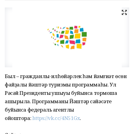
Был – гражданлыҡ-илһөйәрлек һәм йәмғиәт өсөн
файҙалы йәштәр туризмы программаһы. Ул
Рәсәй Президенты ҡушыуы буйынса тормошҡа
ашырыла. Программаны Йәштәр сәйәсәте
буйынса федераль агентлыҡ
ойоштора:
https://vk.cc/4N51Gx
.