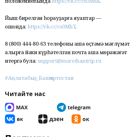
положениеһында
https://vk.cc/cs0Mda
.
Йыш бирелгән һорауҙарға яуаптар —
ошонда:
https://vk.cc/cs0MhT
.
8 (800) 444-80-63 телефоны аша өҫтәмә мәғлүмәт
алырға йәки күрһәтелгән почта аша мөрәжәғәт
итергә була:
support@morethantrip.ru
#Аңлатабыҙ_Башҡортостан
Читайте нас