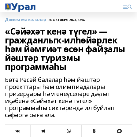
Дөйөм мәҡәләләр
30 ОКТЯБРЯ 2023, 12:42
«Сәйәхәт кенә түгел» —
гражданлыҡ-илһөйәрлек
һәм йәмғиәт өсөн файҙалы
йәштәр туризмы
программаһы
Бөтә Рәсәй балалар һәм йәштәр
проекттары һәм олимпиадалары
призерҙары һәм еңеүселәре дәүләт
иҫәбенә «Сәйәхәт кенә түгел»
программаһы сиктәрендә ил буйлап
сәфәргә сыға ала.