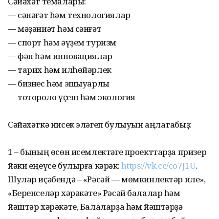
Сәйәхәт темалары:
— сәнәғәт һәм технологиялар
— мәҙәниәт һәм сәнғәт
— спорт һәм әүҙем туризм
— фән һәм инновациялар
— тарих һәм илһөйәрлек
— бизнес һәм эшҡыуарлыҡ
— тотороҡло үҫеш һәм экология
Сәйәхәткә нисек эләгеп булыуын аңлатабыҙ:
1 – бының өсөн исемлектәге проекттарҙа призер
йәки еңеүсе булырға кәрәк:
https://vk.cc/co7J1U
.
Шулар иҫәбендә – «Рәсәй — мөмкинлектәр иле»,
«Беренселәр хәрәкәте» Рәсәй балалар һәм
йәштәр хәрәкәте, Балаларҙа һәм йәштәрҙә