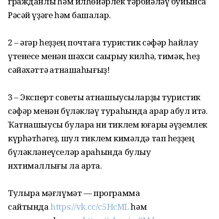
гражданлыҡ һәм илһөйәрлек тәрбиәләү буйынса
Рәсәй үҙәге һәм башҡалар.
2 – әгәр һеҙҙең почтаға туристик сәфәр һайлау
үтенесе менән шәхси саҡырыу килһә, тимәк, һеҙ
сәйәхәттә ҡатнашаһығыҙ!
3 – Эксперт советы ҡатнашыусыларҙы туристик
сәфәр менән бүләкләү тураһында ҡарар ҡабул итә.
Ҡатнашыусы булараҡ ни тиклем юғары әүҙемлек
күрһәтһәгеҙ, шул тиклем кимәлдә тап һеҙҙең
бүләкләнеүселәр араһында булыу
ихтималлығы ла арта.
Тулыраҡ мәғлүмәт — программа
сайтында
https://vk.cc/c5HcML
һәм