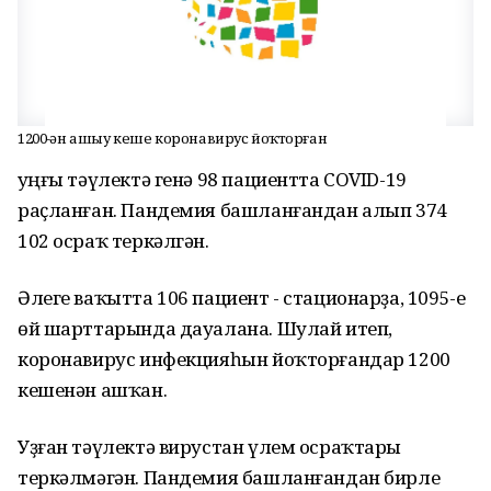
1200-ҙән ашыу кеше коронавирус йоҡторған
Һуңғы тәүлектә генә 98 пациентта COVID-19
раҫланған. Пандемия башланғандан алып 374
102 осраҡ теркәлгән.
Әлеге ваҡытта 106 пациент - стационарҙа, 1095-е
өй шарттарында дауалана. Шулай итеп,
коронавирус инфекцияһын йоҡторғандар 1200
кешенән ашҡан.
Уҙған тәүлектә вирустан үлем осраҡтары
теркәлмәгән. Пандемия башланғандан бирле