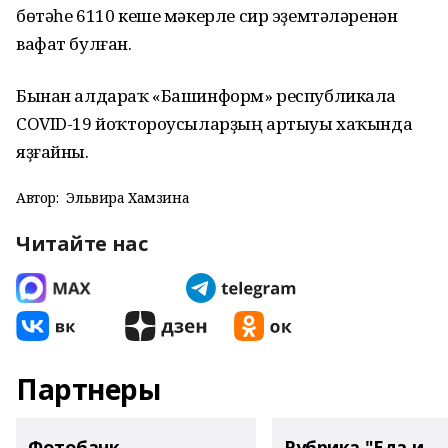
бөтәһе 6110 кеше мәкерле сир эҙемтәләренән
вафат булған.
Бынан алдараҡ «Башинформ» республикала
COVID-19 йоҡтороусыларҙың артыуы хаҡында
яҙғайны.
Автор:
Эльвира Хамзина
Читайте нас
Партнеры
Фотобанк
Рубрика "Еда и