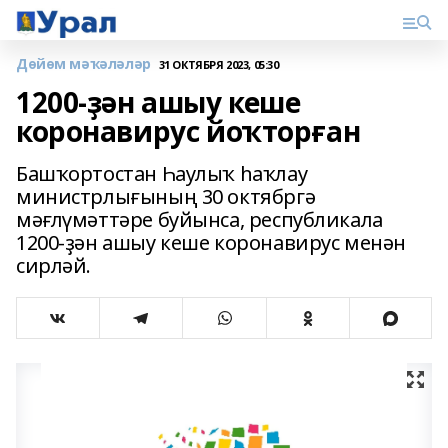
Дөйөм мәҡәләләр
31 ОКТЯБРЯ 2023, 05:30
1200-ҙән ашыу кеше
коронавирус йоҡторған
Башҡортостан Һаулыҡ һаҡлау
министрлығының 30 октябргә
мәғлүмәттәре буйынса, республикала
1200-ҙән ашыу кеше коронавирус менән
сирләй.