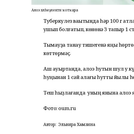
Алоэ хәлһеҙлектән ҡотҡара
Туберкулез ваҡытында һәр 100 г атл
ҡушып болғатып, көнөнә 3 тапҡыр 1 ста
Тымауҙа танау тишегенә яңы һөртөл
көттөрмәҫ.
Аш ауыртҡанда, алоэ һутын шул уҡ к
һуңынан 1 сәй ҡалағы һутты йылы һө
Теш һыҙлағанда уның янына алоэ яп
Фото: oum.ru
Автор:
Эльвира Хамзина