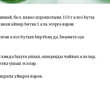
анмай, бал, какао порошогына 150 г алоэ һуты
кан ҡайнар һөткә 1 ҡалаҡ эсергә кәрәк.
гән алоэ һутын һөртһәң дә, һөҙөмтә оҙаҡ
үләмдә һыуға ҡушып, ашҡаҙанды чайкап алалар,
ткә ҡушып эсәләр.
рағы ҡуйырға кәрәк.