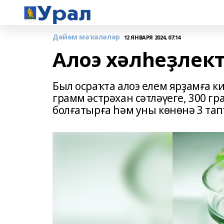
Дөйөм мәҡәләләр
12 ЯНВАРЯ 2024, 07:14
Алоэ хәлһеҙлек
Был осраҡта алоэ елем ярҙамға к
грамм әстрәхан сәтләүеге, 300 г
болғатырға һәм уны көнөнә 3 тап