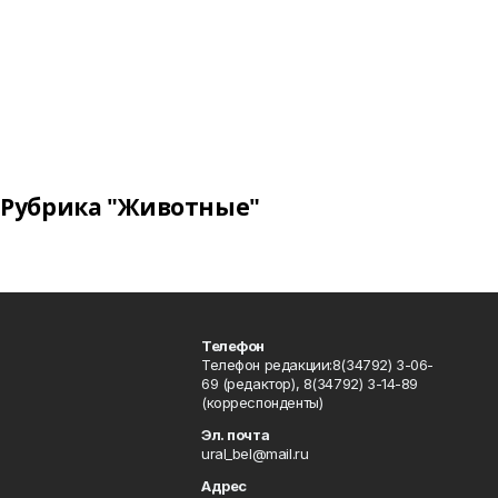
Рубрика "Животные"
Телефон
Телефон редакции:8(34792) 3-06-
69 (редактор), 8(34792) 3-14-89
(корреспонденты)
Эл. почта
ural_bel@mail.ru
Адрес