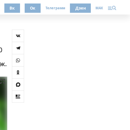
Вк
Ок
Дзен
Телеграмм
MAX
0
әк.