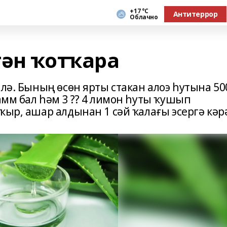
+17 °С
Антитеррор
Облачно
тән ҡотҡара
илә. Бының өсөн ярты стакан алоэ һутына 50
рамм бал һәм 3 ⁇ 4 лимон һуты ҡушып
ҡыр, ашар алдынан 1 сәй ҡалағы эсергә кәр