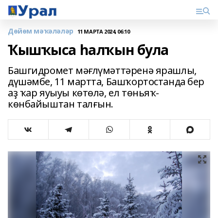
Дөйөм мәҡәләләр
11 МАРТА 2024, 06:10
Ҡышҡыса һалҡын була
Башгидромет мәғлүмәттәренә ярашлы,
дүшәмбе, 11 мартта, Башҡортостанда бер
аҙ ҡар яуыуы көтөлә, ел төньяҡ-
көнбайыштан талғын.