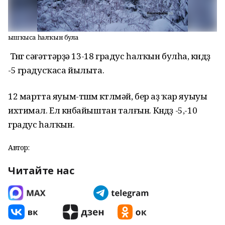
Ҡышҡыса һалҡын була
Төнгө сәғәттәрҙә 13-18 градус һалҡын булһа, көндөҙ
-5 градусҡаса йылыта.
12 мартта яуым-төшөм көтөлмәй, бер аҙ ҡар яуыуы
ихтимал. Ел көнбайыштан талғын. Көндөҙ -5,-10
градус һалҡын.
Автор:
Читайте нас