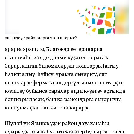
Ҡош киҙеүе райондарға үтеп инерме?
Ҡарарға ярашлы, Благовар ветеринария
станцияһы хәлде даими күҙәтеп торасаҡ.
Зарарланған биләмәләрҙән ҡоштарҙы һатыу-
һатып алыу, һуйыу, урамға сығарыу, сит
кешеләрҙе фермаға индереү тыйыла. Ҡоштарҙы
юҡ итеү буйынса саралар етди күҙәтеү аҫтында
башҡарыласаҡ, башҡа райондарға сығарыуға
юл ҡуймаҫҡа, тип әйтелә ҡарарҙа.
Шулай уҡ Языков үҙәк район дауаханаһы
ауырыуҙарҙы ҡабул итеүгә әҙер булырға тейеш.