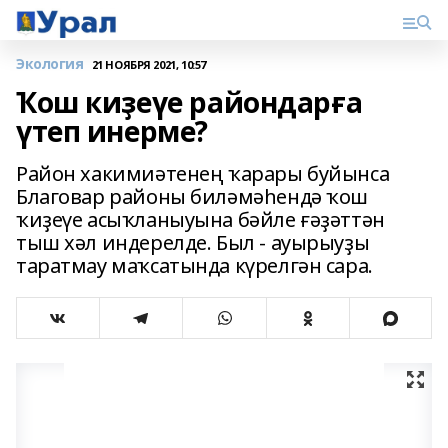
Экология
21 НОЯБРЯ 2021, 10:57
Ҡош киҙеүе райондарға
үтеп инерме?
Район хакимиәтенең ҡарары буйынса
Благовар районы биләмәһендә ҡош
ҡиҙеүе асыҡланыуына бәйле ғәҙәттән
тыш хәл индерелде. Был - ауырыуҙы
таратмау маҡсатында күрелгән сара.