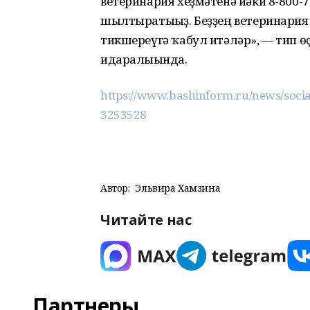
ветеринария хеҙмәтенә йәки 8-800-
шылтыратығыҙ. Беҙҙең ветеринари
тикшереүгә ҡабул итәләр», — тип 
идаралығында.
https://www.bashinform.ru/news/social
3253528
Автор:
Эльвира Хамзина
Читайте нас
Партнеры