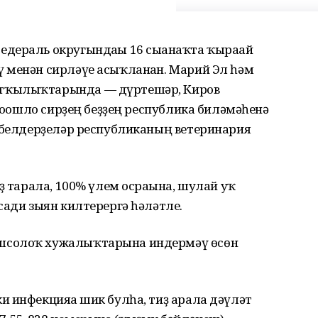
дераль округындағы 16 сығанаҡта ҡырағай
 менән сирләүе асыҡланған. Марий Эл һәм
тҡылыҡтарында — дүртешәр, Киров
Йоғошло сирҙең беҙҙең республика биләмәһенә
п белдерҙеләр республиканың ветеринария
ҙ тарала, 100% үлем осрағына, шулай уҡ
сади зыян килтерергә һәләтле.
шсолоҡ хужалыҡтарына индермәү өсөн
 инфекцияға шик булһа, тиҙ арала дәүләт