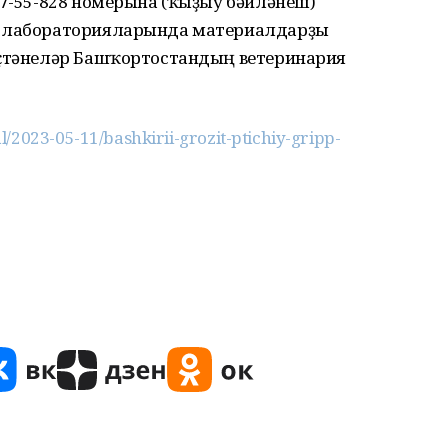
77-55-828 номерына (ҡыҙыу бәйләнеш)
я лабораторияларында материалдарҙы
өҫтәнеләр Башҡортостандың ветеринария
/2023-05-11/bashkirii-grozit-ptichiy-gripp-