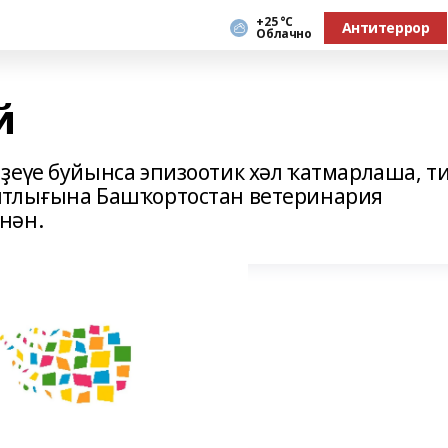
+25 °С
Антитеррор
Облачно
й
ҙеүе буйынса эпизоотик хәл ҡатмарлаша, т
нтлығына Башҡортостан ветеринария
нән.