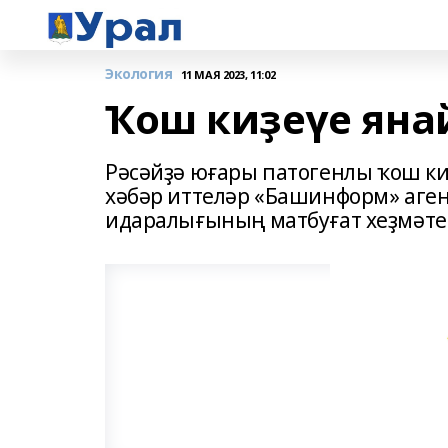
Экология
11 МАЯ 2023, 11:02
Ҡош киҙеүе яна
Рәсәйҙә юғары патогенлы ҡош ки
хәбәр иттеләр «Башинформ» аге
идаралығының матбуғат хеҙмәте