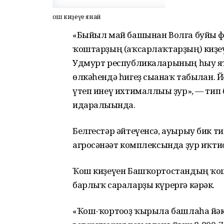
Ҡош киҙеүе янай
«Быйыл май башынан Волга буйы фе
ҡоштарҙың (аҡсарлаҡтарҙың) киҙеү
Удмурт республикаларының һыу я
өлкәһендә һигеҙ сығанаҡ табылған. 
үтеп инеү ихтималлығы ҙур», — ти
идаралығында.
Белгестәр әйтеүенсә, ауырыу бик ти
агросәнәғәт комплексында ҙур иҡти
Ҡош киҙеүен Башҡортостандың ҡо
барлыҡ сараларҙы күрергә кәрәк.
«Ҡош-ҡортоғоҙ ҡырыла башлаһа йәки