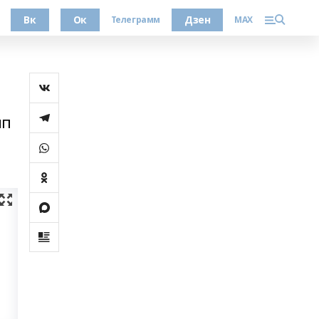
Вк
Ок
Дзен
Телеграмм
MAX
ип