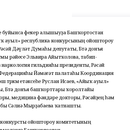
ләре буйынса фекер алышыуҙа Башҡортостан
ыҡ ауыл» республика конкурсының ойоштороу
әсәй Дәүләт Думаһы депутаты, Бөтә донъя
ы рәйесе Эльвира Айытҡолова, табип-
ҙ наркология гильдияһы президенты, Рәсәй
й Федерацияһы Йәмәғәт палатаһы Координация
 төркөмө етәксеһе Руслан Исаев, «Айыҡ ауыл»
ы, Бөтә донъя башҡорттары ҡоролтайы
ры, медицина фәндәре докторы, Рәсәйҙең һәм
бы Сәлиә Мырҙабаева ҡатнашты.
р конкурсты ойоштороу комитетының
емселәргә Башҡортостан