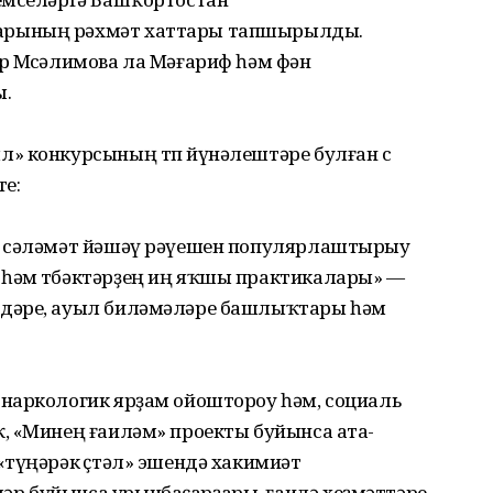
арының рәхмәт хаттары тапшырылды.
р Мөсәлимова ла Мәғариф һәм фән
ы.
» конкурсының төп йүнәлештәре булған өс
те:
ә сәләмәт йәшәү рәүешен популярлаштырыу
һәм төбәктәрҙең иң яҡшы практикалары» —
дәре, ауыл биләмәләре башлыҡтары һәм
наркологик ярҙам ойоштороу һәм, социаль
, «Минең ғаиләм» проекты буйынса ата-
түңәрәк өҫтәл» эшендә хакимиәт
р буйынса урынбаҫарҙары, ғаилә хеҙмәттәре