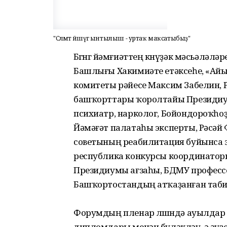
"Сәләмәт йәшәүгә ынтылыш - уртаҡ маҡсатыбыҙ"
Бөгөнгө йәмғиәттең көнүҙәк мәсьәлә
Башлығы Хакимиәте етәксеһе, «Ай
комитеты рәйесе Максим Забелин, Р
башҡорттары ҡоролтайы Президиум
психиатр, нарколог, Бойондороҡһо
Йәмәғәт палатаһы эксперты, Рәсә
советының реабилитация буйынса эш
республика конкурсы координатор
Президиумы ағзаһы, БДМУ профессо
Башҡортостандың атҡаҙанған таби
Форумдың пленар өлөшөндә ауылда
дипломдары менән бүләкләү, ә әүҙ