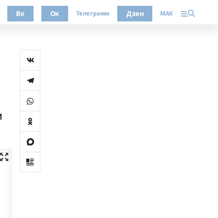
Вк
Ок
Дзен
Телеграмм
MAX
и