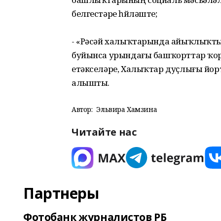
белгестәре һөйләште;
- «Рәсәй халыҡтарында айыҡлыҡты
буйынса урындағы башҡорттар ҡор
етәкселәре, Халыҡтар дуҫлығы йорт
алышты.
Автор:
Эльвира Хамзина
Читайте нас
Партнеры
Фотобанк журналистов РБ