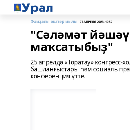
Файҙалы эштәр йылы
27 АПРЕЛЯ 2023, 12:52
"Сәләмәт йәшәү
маҡсатыбыҙ"
25 апрелдә «Торатау» конгресс-
башланғыстары һәм социаль прак
конференция үтте.