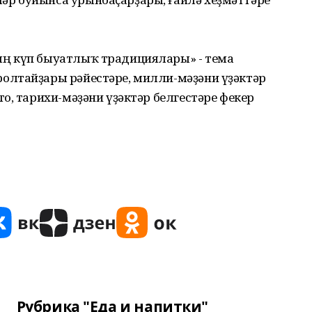
ң күп быуатлыҡ традициялары» - тема
олтайҙары рәйестәре, милли-мәҙәни үҙәктәр
о, тарихи-мәҙәни үҙәктәр белгестәре фекер
Рубрика "Еда и напитки"