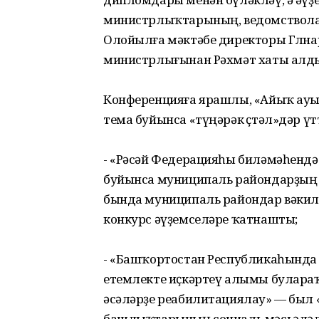
министрлыҡтарының, ведомствол
Олойылға мәктәбе директоры Гөлна
министрлығынан Рәхмәт хаты алд
Конференцияға ярашлы, «Айыҡ ауыл
тема буйынса «түңәрәк өҫтәл»дәр үт
- «Рәсәй Федерацияһы биләмәһенд
буйынса муниципаль райондарҙың 
бында муниципаль райондар вәкил
конкурс әүҙемселәре ҡатнашты;
- «Башҡортостан Республикаһында 
етемлекте иҫкәртеү алымы булараҡ
әсәләрҙе реабилитациялау» — был «
башлыҡтарының социаль мәсьәләлә