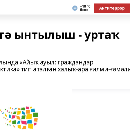
+18 °С
Антитеррор
Ясно
гә ынтылыш - уртаҡ
холында «Айыҡ ауыл: граждандар
тика» тип аталған халыҡ-ара ғилми-ғәмәл