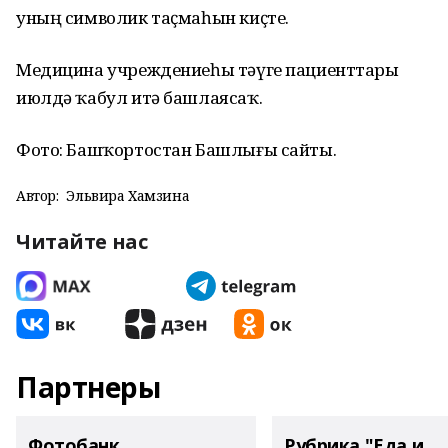
уның символик таҫмаһын киҫте.
Медицина учреждениеһы тәүге пациенттарҙы
июлдә ҡабул итә башлаясаҡ.
Фото: Башҡортостан Башлығы сайты.
Автор:
Эльвира Хамзина
Читайте нас
Партнеры
Фотобанк
Рубрика "Еда и