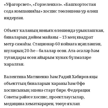
«Уфагорсвет», «Горзеленхоз». «Башҡортостан
сода компанияһы» хоспис төҙөлөшөнә ҙур өлөш
индергән.
Объект ҡаланың көньяҡ өлөшөндә урынлашҡан,
биналарҙың дөйөм майҙаны – 13 мең квадрат
метр самаһы. Стационар 60 койкаға иҫәпләнгән,
шуларҙың 20-һе – балалар өсөн. Ата-әсәләр һәм
туғандары өсөн айырым ҡунаҡ бүлмәләре
ҡаралған.
Валентина Матвиенко һәм Радий Хәбиров яңы
объекттың биналарын ҡараны һәм Өфө
хосписының эшенә старт бирҙе. Федерация
Советы рәйесе хоспис, проектлаусылар,
медицина хеҙмәткәрҙәрен, төҙөүҙе яҡлап