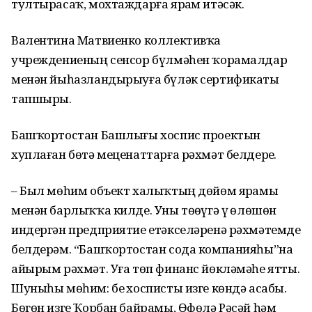
тултырасаҡ, мохтаждарға ярҙам итәсәк.
Валентина Матвиенко коллективҡа
учреждениеның сенсор бүлмәһен ҡорамалдар
менән йыһазландырыуға бүләк сертификаты
тапшырҙы.
Башҡортостан Башлығы хоспис проектын
хуплаған бөтә меценаттарға рәхмәт белдерҙе.
– Был мөһим объект халыҡтың дөйөм ярҙамы
менән барлыҡҡа килде. Уны төҙөүгә үҙ өлөшөн
индергән предприятие етәкселәренә рәхмәтемде
белдерәм. “Башҡортостан сода компанияһы”на
айырым рәхмәт. Уға төп финанс йөкләмәһе ятты.
Шуныһы мөһим: беҙ хосписты изге көндә асабыҙ.
Бөгөн изге Ҡорбан байрамы, Өфөлә Рәсәй һәм