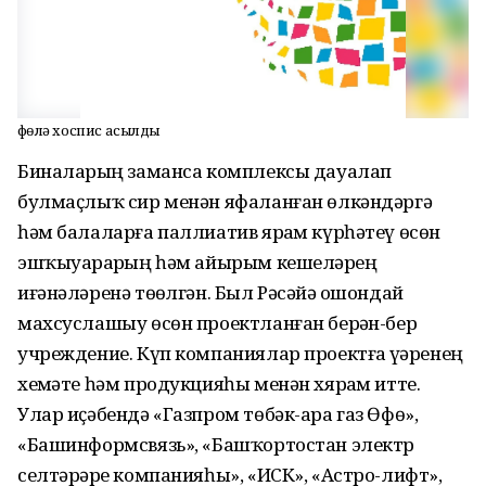
Өфөлә хоспис асылды
Биналарҙың заманса комплексы дауалап
булмаҫлыҡ сир менән яфаланған өлкәндәргә
һәм балаларға паллиатив ярҙам күрһәтеү өсөн
эшҡыуарҙарҙың һәм айырым кешеләрҙең
иғәнәләренә төҙөлгән. Был Рәсәйҙә ошондай
махсуслашыу өсөн проектланған берҙән-бер
учреждение. Күп компаниялар проектға үҙҙәренең
хеҙмәте һәм продукцияһы менән хярҙам итте.
Улар иҫәбендә «Газпром төбәк-ара газ Өфө»,
«Башинформсвязь», «Башҡортостан электр
селтәрҙәре компанияһы», «ИСК», «Астро-лифт»,