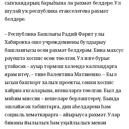
сыҡҡандарҙың барыһына ла рәхмәт белдерҙе. Ул
шулай уҡ республика етәкселегенә рәхмәт
белдерҙе.
– Республика Башлығы Радий Фәрит улы
Хәбировҡа ошо учреждениены булдырыу
башланғысы өсөн рәхмәт белдерәм. Бина махсус
рәүештә хоспис өсөн төҙөлгән. Ул изге бурыс
үтәйәсәк – ауыр тормош хәлендә ҡалғандарға
ярҙам итеү, – тине Валентина Матвиенко. – Был
ысын башҡорт халыҡ проекты, сөнки хоспис
хәйриә аҡсаларына, иғәнәләргә төҙөлгән. Был да
мөһим миссия – кешеләрҙе берләштереү. Бында
эшләйәсәк табиптарға, дин әһелдәренә һәм
социаль хеҙмәткәрҙәргә – айырыуса рәхмәт. Улар
бинаны йылылыҡ һәм уңайлылыҡ менән