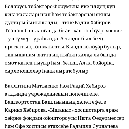
Беларусь төбәктәре Форумына ике илдең күп
кенә ҡалаларынан һәм төбәктәренән яҡшы
дуҫтарыбыҙ йыйылды, - тине Радий Хәбиров. –
Төҙөлөш башланғанда беҙ әйткән төп һүҙҙәр: хоспис
– ул ғүмер тураһында. Асылда, был беҙҙең
проекттың төп маҡсаты. Бында көлөүҙәр булыр,
тип ышанам, хатта иң ҡыйын хәлдә лә бында
өмөт килеп тыуыр һәм, бәлки, Алла бойорһа,
сирле кешеләр һаны аҙыраҡ булыр.
Валентина Матвиенко һәм Радий Хәбиров
алдында учреждениеның попечителе,
Башҡортостан Башлығының хәләл ефете
Каринэ Хәбирова, «Ышаныс» хоспистарға ярҙам
хәйриә фондын ойоштороусы Нюта Федермессер
һәм Өфө хосписы етәксеһе Радмила Сурначева