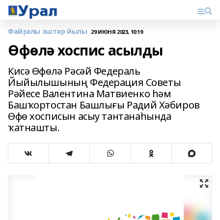
Файҙалы эштәр йылы
29 ИЮНЯ 2023, 10:19
Өфөлә хоспис асылды
Кисә Өфөлә Рәсәй Федераль
Йыйылышының Федерация Советы
Рәйесе Валентина Матвиенко һәм
Башҡортостан Башлығы Радий Хәбиров
Өфө хосписын асыу тантанаһында
ҡатнашты.