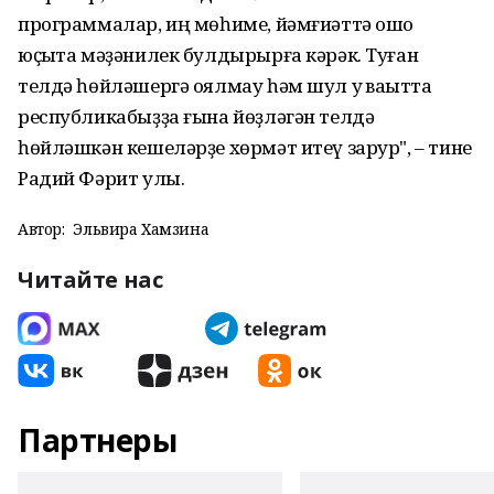
программалар, иң мөһиме, йәмғиәттә ошо
юҫыҡта мәҙәнилек булдырырға кәрәк. Туған
телдә һөйләшергә оялмау һәм шул уҡ ваҡытта
республикабыҙҙа ғына йөҙләгән телдә
һөйләшкән кешеләрҙе хөрмәт итеү зарур", – тине
Радий Фәрит улы.
Автор:
Эльвира Хамзина
Читайте нас
Партнеры