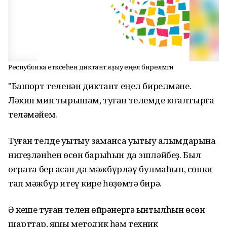
Республика етәксеһенә диктант яҙыу еңел бирелмәгән
"Башҡорт теленән диктант еңел бирелмәне.
Ләкин мин тырышам, туған телемде юғалтырға
теләмәйем.
Туған телде уҡытыу заманса уҡытыу алымдарына
нигеҙләнһен өсөн барыһын да эшләйбеҙ. Был
осраҡта бер ҡасан да мәжбүрләү булмаһын, сөнки
тап мәжбүр итеү кире һөҙөмтә бирә.
Ә кеше туған телен өйрәнергә ынтылһын өсөн
шарттар, яҡшы методик һәм техник