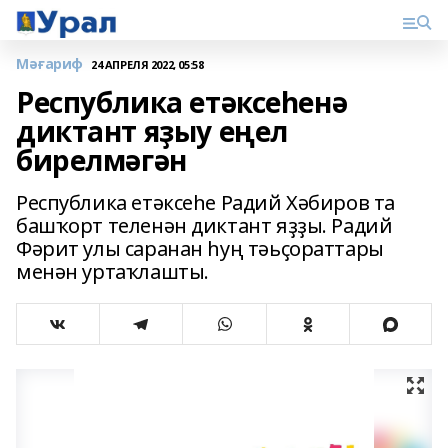
Мәғариф
24 АПРЕЛЯ 2022, 05:58
Республика етәксеһенә
диктант яҙыу еңел
бирелмәгән
Республика етәксеһе Радий Хәбиров та
башҡорт теленән диктант яҙҙы. Радий
Фәрит улы саранан һуң тәьҫораттары
менән уртаҡлашты.