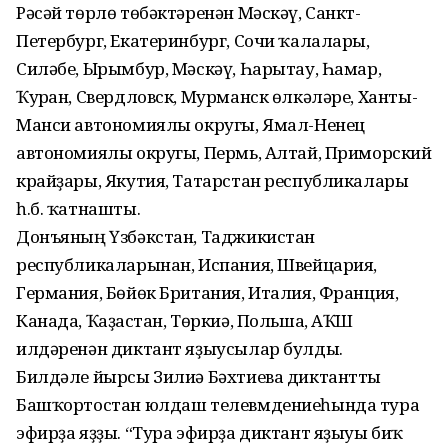
Рәсәй төрлө төбәктәренән Мәскәү, Санкт-
Петербург, Екатеринбург, Сочи ҡалалары,
Силәбе, Ырымбур, Мәскәү, Һарытау, Һамар,
Ҡурған, Свердловск, Мурманск өлкәләре, Ханты-
Манси автономиялы округы, Ямал-Ненец
автономиялы округы, Пермь, Алтай, Приморский
крайҙары, Якутия, Татарстан республикалары
һ.б. ҡатнашты.
Донъяның Үзбәкстан, Таджикистан
республикаларынан, Испания, Швейцария,
Германия, Бөйөк Британия, Италия, Франция,
Канада, Ҡаҙағстан, Төркиә, Польша, АҠШ
илдәренән диктант яҙыусылар булды.
Билдәле йырсы Зилиә Бәхтиева диктантты
Башҡортостан юлдаш телевмдениеһында тура
эфирҙа яҙҙы. “Тура эфирҙа диктант яҙыуы биҡ