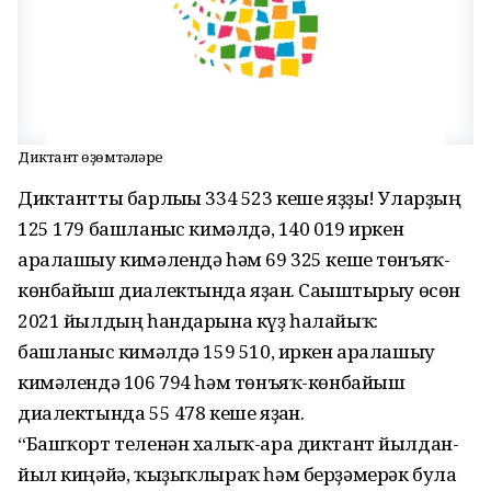
Диктант һөҙөмтәләре
Диктантты барлығы 334 523 кеше яҙҙы! Уларҙың
125 179 башланғыс кимәлдә, 140 019 иркен
аралашыу кимәлендә һәм 69 325 кеше төнъяҡ-
көнбайыш диалектында яҙған. Сағыштырыу өсөн
2021 йылдың һандарына күҙ һалайыҡ:
башланғыс кимәлдә 159 510, иркен аралашыу
кимәлендә 106 794 һәм төнъяҡ-көнбайыш
диалектында 55 478 кеше яҙған.
“Башҡорт теленән халыҡ-ара диктант йылдан-
йыл киңәйә, ҡыҙыҡлыраҡ һәм берҙәмерәк була