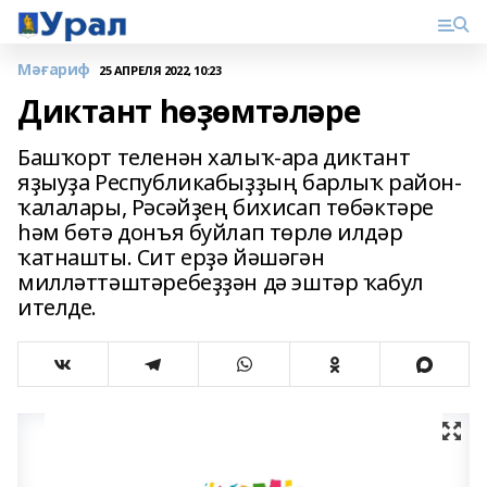
Мәғариф
25 АПРЕЛЯ 2022, 10:23
Диктант һөҙөмтәләре
Башҡорт теленән халыҡ-ара диктант
яҙыуҙа Республикабыҙҙың барлыҡ район-
ҡалалары, Рәсәйҙең бихисап төбәктәре
һәм бөтә донъя буйлап төрлө илдәр
ҡатнашты. Сит ерҙә йәшәгән
милләттәштәребеҙҙән дә эштәр ҡабул
ителде.