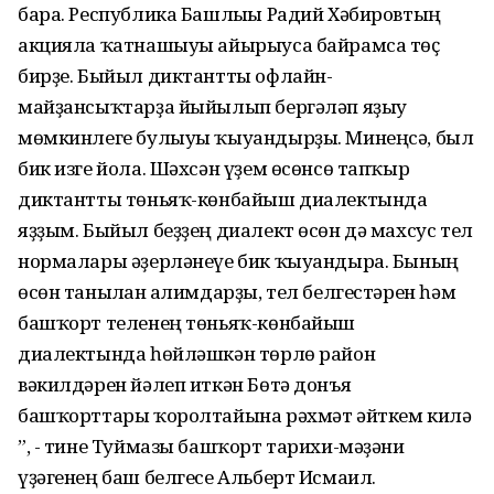
бара. Республика Башлығы Радий Хәбировтың
акцияла ҡатнашыуы айырыуса байрамса төҫ
бирҙе. Быйыл диктантты офлайн-
майҙансыҡтарҙа йыйылып бергәләп яҙыу
мөмкинлеге булыуы ҡыуандырҙы. Минеңсә, был
бик изге йола. Шәхсән үҙем өсөнсө тапҡыр
диктантты төньяҡ-көнбайыш диалектында
яҙҙым. Быйыл беҙҙең диалект өсөн дә махсус тел
нормалары әҙерләнеүе бик ҡыуандыра. Бының
өсөн танылған ғалимдарҙы, тел белгестәрен һәм
башҡорт теленең төньяҡ-көнбайыш
диалектында һөйләшкән төрлө район
вәкилдәрен йәлеп иткән Бөтә донъя
башҡорттары ҡоролтайына рәхмәт әйткем килә
”, - тине Туймазы башҡорт тарихи-мәҙәни
үҙәгенең баш белгесе Альберт Исмаил.