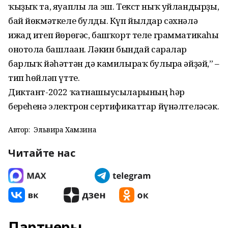
ҡыҙыҡ та, яуаплы ла эш. Текст ныҡ уйландырҙы,
бай йөкмәткеле булды. Күп йылдар сәхнәлә
ижад итеп йөрөгәс, башҡорт теле грамматикаһы
онотола башлаған. Ләкин бындай саралар
барлыҡ йәһәттән дә камилыраҡ булырға әйҙәй,” –
тип һөйләп үтте.
Диктант-2022 ҡатнашыусыларының һәр
береһенә электрон сертификаттар йүнәлтеләсәк.
Автор:
Эльвира Хамзина
Читайте нас
Партнеры