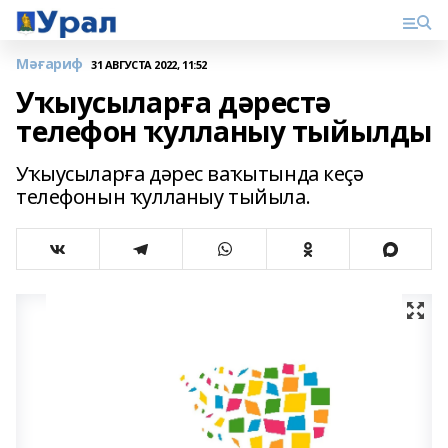
Мәғариф
31 АВГУСТА 2022, 11:52
Уҡыусыларға дәрестә
телефон ҡулланыу тыйылды
Уҡыусыларға дәрес ваҡытында кеҫә
телефонын ҡулланыу тыйыла.