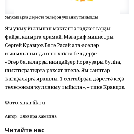
Уҡыусыларға дәрестә телефон ҡулланыу тыйылды
Яңы уҡыу йылынан мәктәптә гаджеттарҙы
файҙаланырға ярамай. Мәғариф министры
Сергей Кравцов Бөтә Рәсәй ата-әсәләр
йыйылышында ошо хаҡта белдерҙе.
«Әгәр балаларҙың ниндәйҙер һорауҙары булһа,
шылтыратырға рөхсәт ителә. Яңы санитар
ҡағиҙәләргә ярашлы, 1 сентябрҙән дәрестә кеҫә
телефонын ҡулланыу тыйыла», – тине Кравцов.
Фото: smartik.ru
Автор:
Эльвира Хамзина
Читайте нас