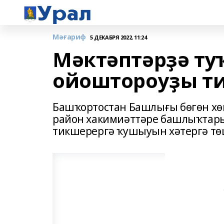
Мәғариф
5 ДЕКАБРЯ 2022, 11:24
Мәктәптәрҙә т
ойоштороуҙы т
Башҡортостан Башлығы бөгөн хө
район хакимиәттәре башлыҡтар
тикшерергә ҡушыуын хәтергә тө