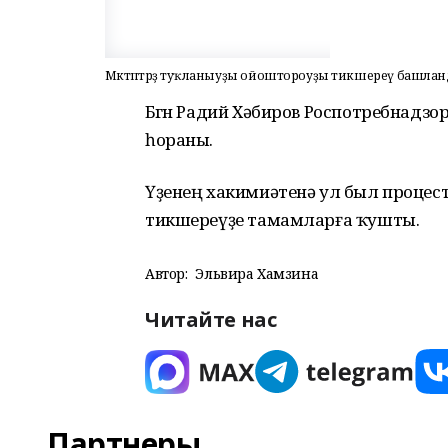
Мәктәптәрҙә туҡланыуҙы ойоштороуҙы тикшереү башла
Бөгөн Радий Хәбиров Роспотребнад
һораны.
Үҙенең хакимиәтенә ул был процест
тикшереүҙе тамамларға ҡушты.
Автор:
Эльвира Хамзина
Читайте нас
Партнеры