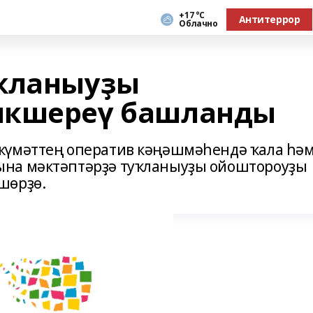
+17 °С
Антитеррор
Облачно
уҡланыуҙы
икшереү башланды
күмәттең оператив кәңәшмәһендә ҡала һә
ына мәктәптәрҙә туҡланыуҙы ойоштороуҙы
шөрҙө.