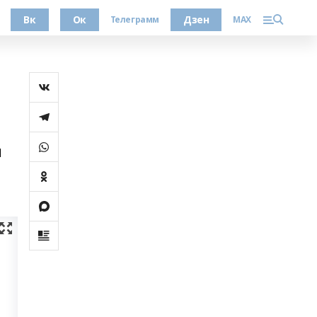
Вк
Ок
Дзен
Телеграмм
MAX
м