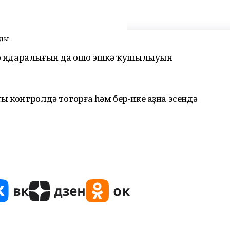
нды
зор идаралығын да ошо эшкә ҡушылыуын
ы контролдә тоторға һәм бер-ике аҙна эсендә